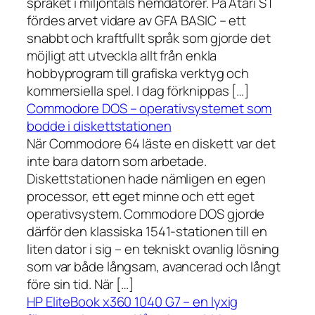
språket i miljontals hemdatorer. På Atari ST
fördes arvet vidare av GFA BASIC – ett
snabbt och kraftfullt språk som gjorde det
möjligt att utveckla allt från enkla
hobbyprogram till grafiska verktyg och
kommersiella spel. I dag förknippas […]
Commodore DOS – operativsystemet som
bodde i diskettstationen
När Commodore 64 läste en diskett var det
inte bara datorn som arbetade.
Diskettstationen hade nämligen en egen
processor, ett eget minne och ett eget
operativsystem. Commodore DOS gjorde
därför den klassiska 1541-stationen till en
liten dator i sig – en tekniskt ovanlig lösning
som var både långsam, avancerad och långt
före sin tid. När […]
HP EliteBook x360 1040 G7 – en lyxig