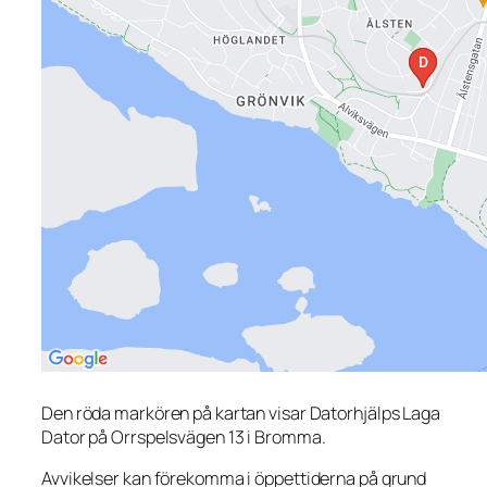
Den röda markören på kartan visar Datorhjälps Laga
Dator på Orrspelsvägen 13 i Bromma.
Avvikelser kan förekomma i öppettiderna på grund