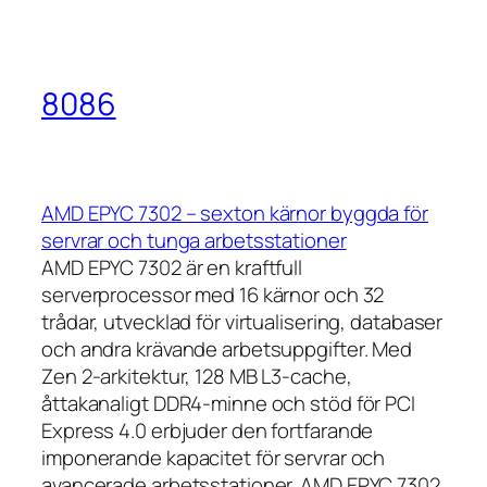
8086
AMD EPYC 7302 – sexton kärnor byggda för
servrar och tunga arbetsstationer
AMD EPYC 7302 är en kraftfull
serverprocessor med 16 kärnor och 32
trådar, utvecklad för virtualisering, databaser
och andra krävande arbetsuppgifter. Med
Zen 2-arkitektur, 128 MB L3-cache,
åttakanaligt DDR4-minne och stöd för PCI
Express 4.0 erbjuder den fortfarande
imponerande kapacitet för servrar och
avancerade arbetsstationer. AMD EPYC 7302