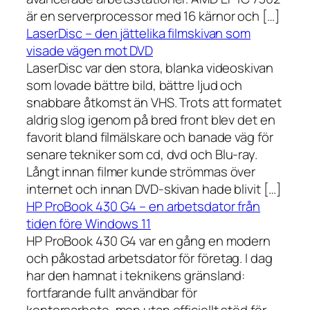
är en serverprocessor med 16 kärnor och […]
LaserDisc – den jättelika filmskivan som
visade vägen mot DVD
LaserDisc var den stora, blanka videoskivan
som lovade bättre bild, bättre ljud och
snabbare åtkomst än VHS. Trots att formatet
aldrig slog igenom på bred front blev det en
favorit bland filmälskare och banade väg för
senare tekniker som cd, dvd och Blu-ray.
Långt innan filmer kunde strömmas över
internet och innan DVD-skivan hade blivit […]
HP ProBook 430 G4 – en arbetsdator från
tiden före Windows 11
HP ProBook 430 G4 var en gång en modern
och påkostad arbetsdator för företag. I dag
har den hamnat i teknikens gränsland:
fortfarande fullt användbar för