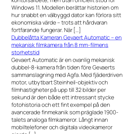
kontorsarbete, men utan officiellt stöd för
Windows 11. Modellen berättar historien om
hur snabbt en välbyggd dator kan förlora sitt
ekonomiska värde – trots att hårdvaran
fortfarande fungerar. När […]
Dubbelåtta Kameran Gevaert Automatic – en
mekanisk filmkamera från 8 mm-filmens
storhetstid
Gevaert Automatic är en ovanlig mekanisk
dubbel-8-kamera från tiden före Gevaerts
sammanslagning med Agfa. Med fjäderdriven
motor, utbytbart Steinheil-objektiv och
filmhastigheter på upp till 32 bilder per
sekund är den både ett intressant stycke
fotohistoria och ett fint exempel på den
avancerade finmekanik som präglade 1900-
talets analoga filmkameror. Långt innan
mobiltelefoner och digitala videokameror