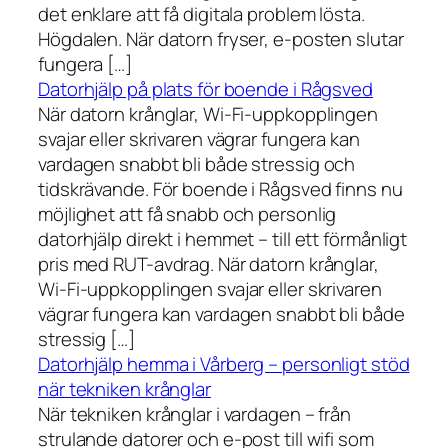
det enklare att få digitala problem lösta.
Högdalen. När datorn fryser, e-posten slutar
fungera […]
Datorhjälp på plats för boende i Rågsved
När datorn krånglar, Wi-Fi-uppkopplingen
svajar eller skrivaren vägrar fungera kan
vardagen snabbt bli både stressig och
tidskrävande. För boende i Rågsved finns nu
möjlighet att få snabb och personlig
datorhjälp direkt i hemmet – till ett förmånligt
pris med RUT-avdrag. När datorn krånglar,
Wi-Fi-uppkopplingen svajar eller skrivaren
vägrar fungera kan vardagen snabbt bli både
stressig […]
Datorhjälp hemma i Vårberg – personligt stöd
när tekniken krånglar
När tekniken krånglar i vardagen – från
strulande datorer och e-post till wifi som