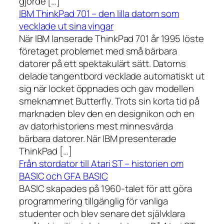
gjorde […]
IBM ThinkPad 701 – den lilla datorn som
vecklade ut sina vingar
När IBM lanserade ThinkPad 701 år 1995 löste
företaget problemet med små bärbara
datorer på ett spektakulärt sätt. Datorns
delade tangentbord vecklade automatiskt ut
sig när locket öppnades och gav modellen
smeknamnet Butterfly. Trots sin korta tid på
marknaden blev den en designikon och en
av datorhistoriens mest minnesvärda
bärbara datorer. När IBM presenterade
ThinkPad […]
Från stordator till Atari ST – historien om
BASIC och GFA BASIC
BASIC skapades på 1960-talet för att göra
programmering tillgänglig för vanliga
studenter och blev senare det självklara