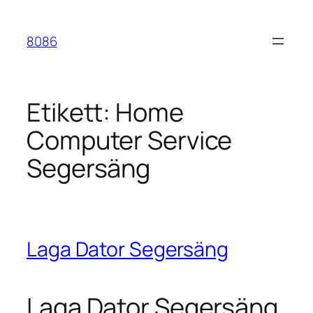
Hoppa
till
8086
innehåll
Etikett:
Home
Computer Service
Segersäng
Laga Dator Segersäng
Laga Dator Segersäng