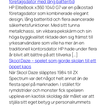
företagsdator med lång batteritid
HP EliteBook x360 1040 G7 var en påkostad
företagsdator som kombinerade elegant
design, lång batteritid och flera avancerade
säkerhetsfunktioner. Med sitt tunna
metallchassi, sin vikbara pekskärm och sin
höga byggkvalitet riktade den sig främst till
yrkesanvändare som ville ha mer än en
traditionell kontorsdator. HP hade under flera
år blivit allt bättre på att tillverka […]
Skool Daze – spelet som gjorde skolan till ett
öppet kaos
När Skool Daze släpptes 1984 till ZX
Spectrum var det något helt annat än de
flesta spel på marknaden. I stället för
rymdstrider och monster fick spelaren
uppleva en kaotisk skoldag där målet var att
stjäla sitt eget betyg ur personalrummets