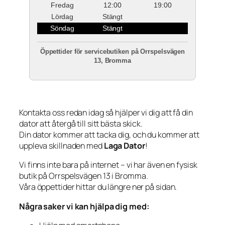
Fredag
12:00
19:00
Lördag
Stängt
Söndag
Stängt
Öppettider för servicebutiken på Orrspelsvägen
13, Bromma
Kontakta oss redan idag så hjälper vi dig att få din
dator att återgå till sitt bästa skick.
Din dator kommer att tacka dig, och du kommer att
uppleva skillnaden med
Laga Dator
!
Vi finns inte bara på internet – vi har även en fysisk
butik på Orrspelsvägen 13 i Bromma.
Våra öppettider hittar du längre ner på sidan.
Några saker vi kan hjälpa dig med: