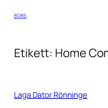
Hoppa
till
8086
innehåll
Etikett:
Home Com
Laga Dator Rönninge