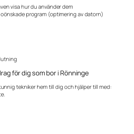
även visa hur du använder dem
v oönskade program (optimering av datorn)
slutning
rag för dig som bor i Rönninge
ig tekniker hem till dig och hjälper till med:
te.