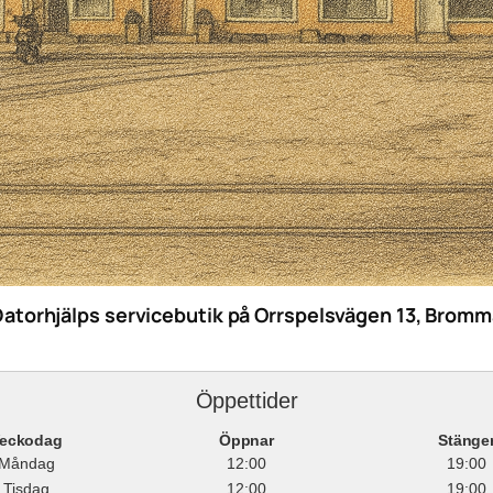
Datorhjälps servicebutik på Orrspelsvägen 13, Bromm
Öppettider
eckodag
Öppnar
Stänge
Måndag
12:00
19:00
Tisdag
12:00
19:00