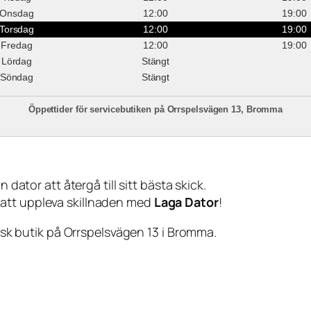
Onsdag
12:00
19:00
Torsdag
12:00
19:00
Fredag
12:00
19:00
Lördag
Stängt
Söndag
Stängt
Öppettider för servicebutiken på Orrspelsvägen 13, Bromma
 dator att återgå till sitt bästa skick.
 att uppleva skillnaden med
Laga Dator
!
sisk butik på Orrspelsvägen 13 i Bromma.