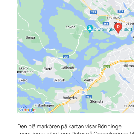
Den blå markören på kartan visar Rönninge
, som ligger nära Laga Dator på Orrspelsvägen 1