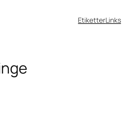
Etiketter
Links
inge