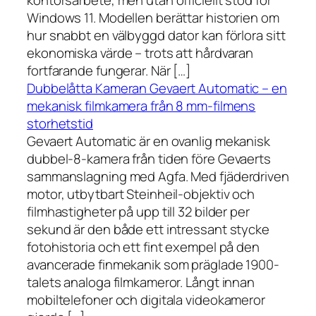
kontorsarbete, men utan officiellt stöd för
Windows 11. Modellen berättar historien om
hur snabbt en välbyggd dator kan förlora sitt
ekonomiska värde – trots att hårdvaran
fortfarande fungerar. När […]
Dubbelåtta Kameran Gevaert Automatic – en
mekanisk filmkamera från 8 mm-filmens
storhetstid
Gevaert Automatic är en ovanlig mekanisk
dubbel-8-kamera från tiden före Gevaerts
sammanslagning med Agfa. Med fjäderdriven
motor, utbytbart Steinheil-objektiv och
filmhastigheter på upp till 32 bilder per
sekund är den både ett intressant stycke
fotohistoria och ett fint exempel på den
avancerade finmekanik som präglade 1900-
talets analoga filmkameror. Långt innan
mobiltelefoner och digitala videokameror