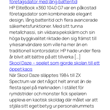
företagsdator med lång batteritid
HP EliteBook x360 1040 G7 var en påkostad
företagsdator som kombinerade elegant
design, lång batteritid och flera avancerade
säkerhetsfunktioner. Med sitt tunna
metallchassi, sin vikbara pekskärm och sin
höga byggkvalitet riktade den sig främst till
yrkesanvändare som ville ha mer än en
traditionell kontorsdator. HP hade under flera
år blivit allt bättre på att tillverka […]
Skool Daze – spelet som gjorde skolan till ett
öppet kaos
När Skool Daze släpptes 1984 till ZX
Spectrum var det något helt annat än de
flesta spel på marknaden. I stället för
rymdstrider och monster fick spelaren
uppleva en kaotisk skoldag där målet var att
stjäla sitt eget betyg ur personalrummets