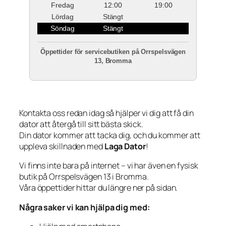
Fredag
12:00
19:00
Lördag
Stängt
Söndag
Stängt
Öppettider för servicebutiken på Orrspelsvägen
13, Bromma
Kontakta oss redan idag så hjälper vi dig att få din
dator att återgå till sitt bästa skick.
Din dator kommer att tacka dig, och du kommer att
uppleva skillnaden med
Laga Dator
!
Vi finns inte bara på internet – vi har även en fysisk
butik på Orrspelsvägen 13 i Bromma.
Våra öppettider hittar du längre ner på sidan.
Några saker vi kan hjälpa dig med: