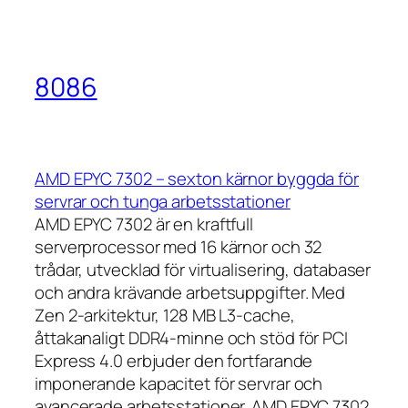
8086
AMD EPYC 7302 – sexton kärnor byggda för
servrar och tunga arbetsstationer
AMD EPYC 7302 är en kraftfull
serverprocessor med 16 kärnor och 32
trådar, utvecklad för virtualisering, databaser
och andra krävande arbetsuppgifter. Med
Zen 2-arkitektur, 128 MB L3-cache,
åttakanaligt DDR4-minne och stöd för PCI
Express 4.0 erbjuder den fortfarande
imponerande kapacitet för servrar och
avancerade arbetsstationer. AMD EPYC 7302