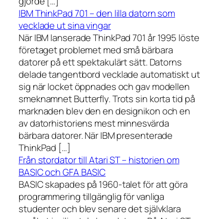
gjorde […]
IBM ThinkPad 701 – den lilla datorn som
vecklade ut sina vingar
När IBM lanserade ThinkPad 701 år 1995 löste
företaget problemet med små bärbara
datorer på ett spektakulärt sätt. Datorns
delade tangentbord vecklade automatiskt ut
sig när locket öppnades och gav modellen
smeknamnet Butterfly. Trots sin korta tid på
marknaden blev den en designikon och en
av datorhistoriens mest minnesvärda
bärbara datorer. När IBM presenterade
ThinkPad […]
Från stordator till Atari ST – historien om
BASIC och GFA BASIC
BASIC skapades på 1960-talet för att göra
programmering tillgänglig för vanliga
studenter och blev senare det självklara