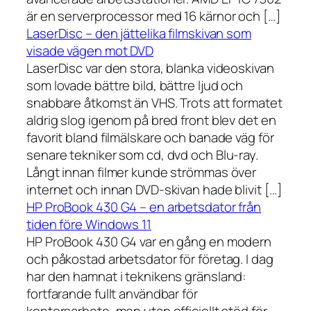
är en serverprocessor med 16 kärnor och […]
LaserDisc – den jättelika filmskivan som
visade vägen mot DVD
LaserDisc var den stora, blanka videoskivan
som lovade bättre bild, bättre ljud och
snabbare åtkomst än VHS. Trots att formatet
aldrig slog igenom på bred front blev det en
favorit bland filmälskare och banade väg för
senare tekniker som cd, dvd och Blu-ray.
Långt innan filmer kunde strömmas över
internet och innan DVD-skivan hade blivit […]
HP ProBook 430 G4 – en arbetsdator från
tiden före Windows 11
HP ProBook 430 G4 var en gång en modern
och påkostad arbetsdator för företag. I dag
har den hamnat i teknikens gränsland:
fortfarande fullt användbar för