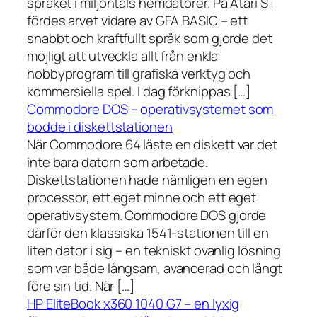
språket i miljontals hemdatorer. På Atari ST
fördes arvet vidare av GFA BASIC – ett
snabbt och kraftfullt språk som gjorde det
möjligt att utveckla allt från enkla
hobbyprogram till grafiska verktyg och
kommersiella spel. I dag förknippas […]
Commodore DOS – operativsystemet som
bodde i diskettstationen
När Commodore 64 läste en diskett var det
inte bara datorn som arbetade.
Diskettstationen hade nämligen en egen
processor, ett eget minne och ett eget
operativsystem. Commodore DOS gjorde
därför den klassiska 1541-stationen till en
liten dator i sig – en tekniskt ovanlig lösning
som var både långsam, avancerad och långt
före sin tid. När […]
HP EliteBook x360 1040 G7 – en lyxig