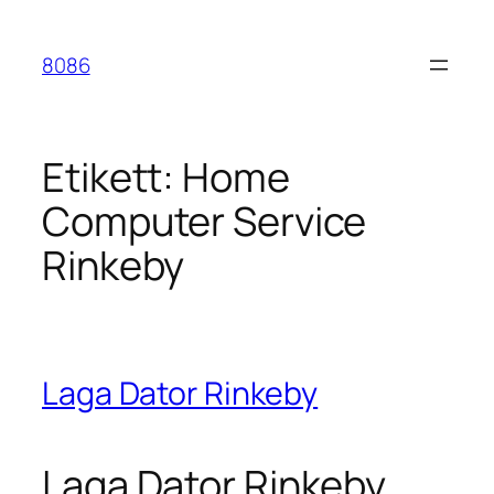
Hoppa
till
8086
innehåll
Etikett:
Home
Computer Service
Rinkeby
Laga Dator Rinkeby
Laga Dator Rinkeby