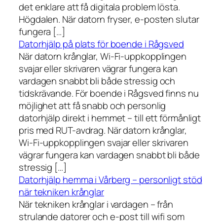
det enklare att få digitala problem lösta.
Högdalen. När datorn fryser, e-posten slutar
fungera […]
Datorhjälp på plats för boende i Rågsved
När datorn krånglar, Wi-Fi-uppkopplingen
svajar eller skrivaren vägrar fungera kan
vardagen snabbt bli både stressig och
tidskrävande. För boende i Rågsved finns nu
möjlighet att få snabb och personlig
datorhjälp direkt i hemmet – till ett förmånligt
pris med RUT-avdrag. När datorn krånglar,
Wi-Fi-uppkopplingen svajar eller skrivaren
vägrar fungera kan vardagen snabbt bli både
stressig […]
Datorhjälp hemma i Vårberg – personligt stöd
när tekniken krånglar
När tekniken krånglar i vardagen – från
strulande datorer och e-post till wifi som