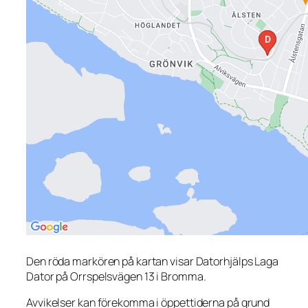
Den röda markören på kartan visar Datorhjälps Laga
Dator på Orrspelsvägen 13 i Bromma.
Avvikelser kan förekomma i öppettiderna på grund