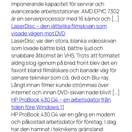
imponerande kapacitet för servrar och
avancerade arbetsstationer. AMD EPYC 7302
är en serverprocessor med 16 kärnor och […]
LaserDisc – den jättelika filmskivan som
visade vägen mot DVD
LaserDisc var den stora, blanka videoskivan
som lovade bättre bild, bättre ljud och
snabbare åtkomst än VHS. Trots att formatet
aldrig slog igenom på bred front blev det en
favorit bland filmälskare och banade väg för
senare tekniker som cd, dvd och Blu-ray.
Långt innan filmer kunde strömmas över
internet och innan DVD-skivan hade blivit […]
HP ProBook 430 G4 – en arbetsdator från
tiden före Windows 11
HP ProBook 430 G4 var en gång en modern
och påkostad arbetsdator för företag. I dag
har den hamnat i teknikens gränsland: