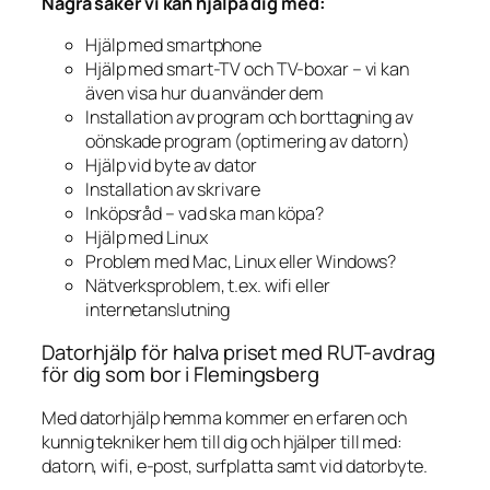
Några saker vi kan hjälpa dig med:
Hjälp med smartphone
Hjälp med smart-TV och TV-boxar – vi kan
även visa hur du använder dem
Installation av program och borttagning av
oönskade program (optimering av datorn)
Hjälp vid byte av dator
Installation av skrivare
Inköpsråd – vad ska man köpa?
Hjälp med Linux
Problem med Mac, Linux eller Windows?
Nätverksproblem, t.ex. wifi eller
internetanslutning
Datorhjälp för halva priset med RUT-avdrag
för dig som bor i Flemingsberg
Med datorhjälp hemma kommer en erfaren och
kunnig tekniker hem till dig och hjälper till med:
datorn, wifi, e-post, surfplatta samt vid datorbyte.