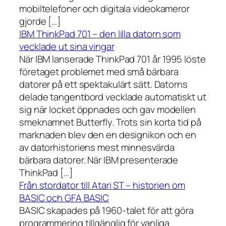
mobiltelefoner och digitala videokameror
gjorde […]
IBM ThinkPad 701 – den lilla datorn som
vecklade ut sina vingar
När IBM lanserade ThinkPad 701 år 1995 löste
företaget problemet med små bärbara
datorer på ett spektakulärt sätt. Datorns
delade tangentbord vecklade automatiskt ut
sig när locket öppnades och gav modellen
smeknamnet Butterfly. Trots sin korta tid på
marknaden blev den en designikon och en
av datorhistoriens mest minnesvärda
bärbara datorer. När IBM presenterade
ThinkPad […]
Från stordator till Atari ST – historien om
BASIC och GFA BASIC
BASIC skapades på 1960-talet för att göra
programmering tillgänglig för vanliga