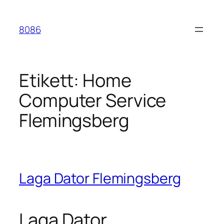
Hoppa
till
8086
innehåll
Etikett:
Home
Computer Service
Flemingsberg
Laga Dator Flemingsberg
Laga Dator