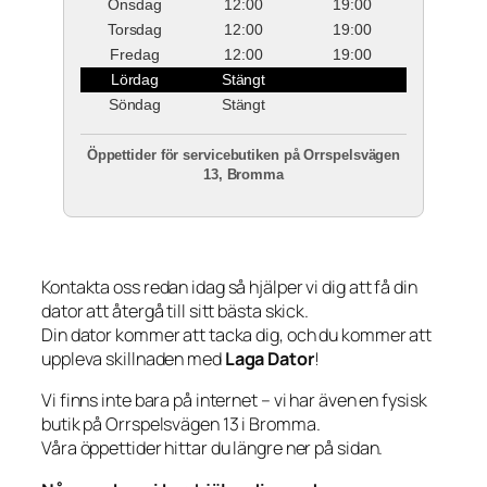
Onsdag
12:00
19:00
Torsdag
12:00
19:00
Fredag
12:00
19:00
Lördag
Stängt
Söndag
Stängt
Öppettider för servicebutiken på Orrspelsvägen
13, Bromma
Kontakta oss redan idag så hjälper vi dig att få din
dator att återgå till sitt bästa skick.
Din dator kommer att tacka dig, och du kommer att
uppleva skillnaden med
Laga Dator
!
Vi finns inte bara på internet – vi har även en fysisk
butik på Orrspelsvägen 13 i Bromma.
Våra öppettider hittar du längre ner på sidan.