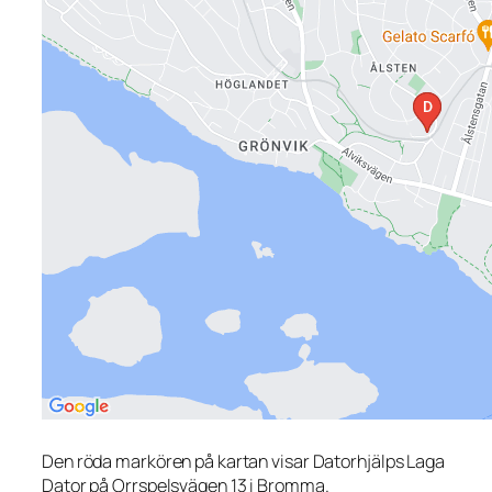
Den röda markören på kartan visar Datorhjälps Laga
Dator på Orrspelsvägen 13 i Bromma.