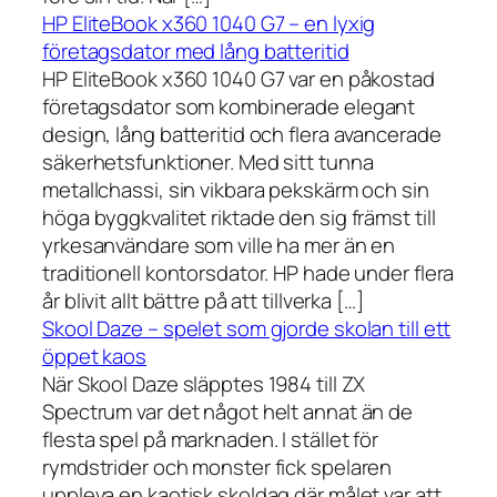
HP EliteBook x360 1040 G7 – en lyxig
företagsdator med lång batteritid
HP EliteBook x360 1040 G7 var en påkostad
företagsdator som kombinerade elegant
design, lång batteritid och flera avancerade
säkerhetsfunktioner. Med sitt tunna
metallchassi, sin vikbara pekskärm och sin
höga byggkvalitet riktade den sig främst till
yrkesanvändare som ville ha mer än en
traditionell kontorsdator. HP hade under flera
år blivit allt bättre på att tillverka […]
Skool Daze – spelet som gjorde skolan till ett
öppet kaos
När Skool Daze släpptes 1984 till ZX
Spectrum var det något helt annat än de
flesta spel på marknaden. I stället för
rymdstrider och monster fick spelaren
uppleva en kaotisk skoldag där målet var att