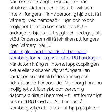
När tekniken krånglar i vardagen – från
strulande datorer och e-post till wifi som
inte vill fungera – finns personlig hjälp att få i
Vårberg. Med hembesök i lugn och ro och
möjlighet till halva kostnaden via RUT-
avdraget erbjuds ett tryggt och pedagogiskt
stöd för den som vill få tekniken att fungera
igen. Vårberg. När […]
Datorhjälp nära till hands för boende i
Norsborg för halva priset efter RUT avdraget
När datorn krånglar, internetuppkopplingen
svajar eller skrivaren vägrar fungera kan
vardagen snabbt bli både stressig och
tidskrävande. För boende i Norsborg finns nu
möjlighet att få snabb och personlig
datorhjälp direkt i hemmet – till ett förmånligt
pris med RUT-avdrag. Allt fler hushåll i
Norsborg väljer att få teknisk hjälp på plats i