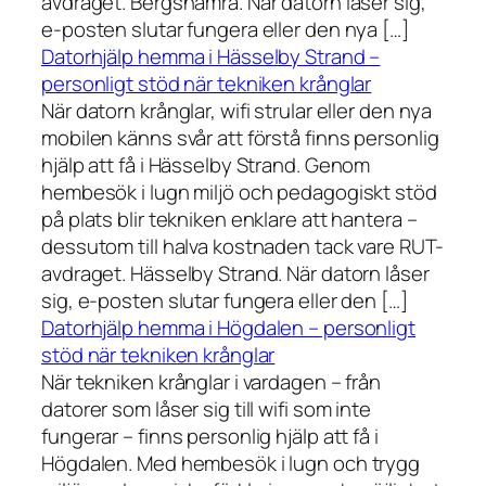
avdraget. Bergshamra. När datorn låser sig,
e-posten slutar fungera eller den nya […]
Datorhjälp hemma i Hässelby Strand –
personligt stöd när tekniken krånglar
När datorn krånglar, wifi strular eller den nya
mobilen känns svår att förstå finns personlig
hjälp att få i Hässelby Strand. Genom
hembesök i lugn miljö och pedagogiskt stöd
på plats blir tekniken enklare att hantera –
dessutom till halva kostnaden tack vare RUT-
avdraget. Hässelby Strand. När datorn låser
sig, e-posten slutar fungera eller den […]
Datorhjälp hemma i Högdalen – personligt
stöd när tekniken krånglar
När tekniken krånglar i vardagen – från
datorer som låser sig till wifi som inte
fungerar – finns personlig hjälp att få i
Högdalen. Med hembesök i lugn och trygg