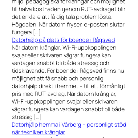
miljö, pedagogiska förklaringar och möjlighet
till halva kostnaden genom RUT-avdraget blir
det enklare att få digitala problem lösta.
Högdalen. När datorn fryser, e-posten slutar
fungera […]
Datorhjälp på plats för boende i Rågsved
När datorn krånglar, Wi-Fi-uppkopplingen
svajar eller skrivaren vägrar fungera kan
vardagen snabbt bli både stressig och
tidskrävande. För boende i Rågsved finns nu
möjlighet att få snabb och personlig
datorhjälp direkt i hemmet – till ett förmånligt
pris med RUT-avdrag. När datorn krånglar,
Wi-Fi-uppkopplingen svajar eller skrivaren
vägrar fungera kan vardagen snabbt bli både
stressig […]
Datorhjälp hemma i Vårberg – personligt stöd
när tekniken krånglar