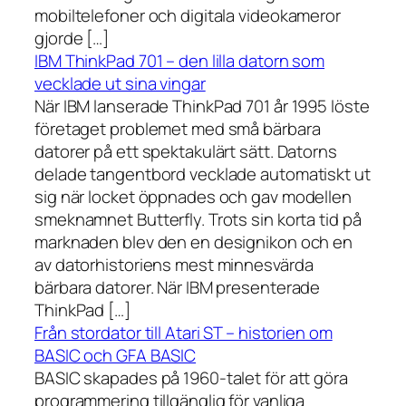
mobiltelefoner och digitala videokameror
gjorde […]
IBM ThinkPad 701 – den lilla datorn som
vecklade ut sina vingar
När IBM lanserade ThinkPad 701 år 1995 löste
företaget problemet med små bärbara
datorer på ett spektakulärt sätt. Datorns
delade tangentbord vecklade automatiskt ut
sig när locket öppnades och gav modellen
smeknamnet Butterfly. Trots sin korta tid på
marknaden blev den en designikon och en
av datorhistoriens mest minnesvärda
bärbara datorer. När IBM presenterade
ThinkPad […]
Från stordator till Atari ST – historien om
BASIC och GFA BASIC
BASIC skapades på 1960-talet för att göra
programmering tillgänglig för vanliga