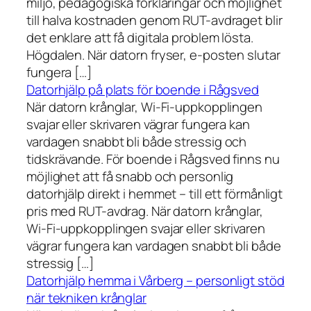
miljö, pedagogiska förklaringar och möjlighet
till halva kostnaden genom RUT-avdraget blir
det enklare att få digitala problem lösta.
Högdalen. När datorn fryser, e-posten slutar
fungera […]
Datorhjälp på plats för boende i Rågsved
När datorn krånglar, Wi-Fi-uppkopplingen
svajar eller skrivaren vägrar fungera kan
vardagen snabbt bli både stressig och
tidskrävande. För boende i Rågsved finns nu
möjlighet att få snabb och personlig
datorhjälp direkt i hemmet – till ett förmånligt
pris med RUT-avdrag. När datorn krånglar,
Wi-Fi-uppkopplingen svajar eller skrivaren
vägrar fungera kan vardagen snabbt bli både
stressig […]
Datorhjälp hemma i Vårberg – personligt stöd
när tekniken krånglar