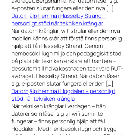
avdraget. Bergshamra. När datorn låser sig,
e-posten slutar fungera eller den nya […]
Datorhjälp hemma i Hässelby Strand –
personligt stöd när tekniken krånglar
När datorn krånglar, wifi strular eller den nya
mobilen känns svår att förstå finns personlig
hjälp att få i Hässelby Strand. Genom
hembesök i lugn miljö och pedagogiskt stöd
på plats blir tekniken enklare att hantera –
dessutom till halva kostnaden tack vare RUT-
avdraget. Hässelby Strand. När datorn låser
sig, e-posten slutar fungera eller den […]
Datorhjälp hemma i Högdalen – personligt
stöd när tekniken krånglar
När tekniken krånglar i vardagen – från
datorer som låser sig till wifi som inte
fungerar – finns personlig hjälp att få i
Högdalen. Med hembesök i lugn och trygg