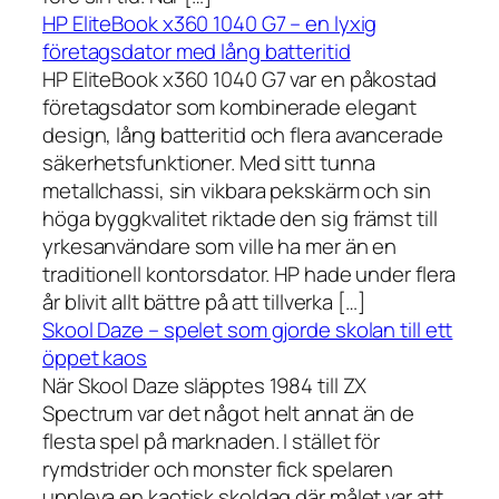
HP EliteBook x360 1040 G7 – en lyxig
företagsdator med lång batteritid
HP EliteBook x360 1040 G7 var en påkostad
företagsdator som kombinerade elegant
design, lång batteritid och flera avancerade
säkerhetsfunktioner. Med sitt tunna
metallchassi, sin vikbara pekskärm och sin
höga byggkvalitet riktade den sig främst till
yrkesanvändare som ville ha mer än en
traditionell kontorsdator. HP hade under flera
år blivit allt bättre på att tillverka […]
Skool Daze – spelet som gjorde skolan till ett
öppet kaos
När Skool Daze släpptes 1984 till ZX
Spectrum var det något helt annat än de
flesta spel på marknaden. I stället för
rymdstrider och monster fick spelaren
uppleva en kaotisk skoldag där målet var att