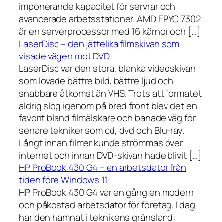
imponerande kapacitet för servrar och
avancerade arbetsstationer. AMD EPYC 7302
är en serverprocessor med 16 kärnor och […]
LaserDisc – den jättelika filmskivan som
visade vägen mot DVD
LaserDisc var den stora, blanka videoskivan
som lovade bättre bild, bättre ljud och
snabbare åtkomst än VHS. Trots att formatet
aldrig slog igenom på bred front blev det en
favorit bland filmälskare och banade väg för
senare tekniker som cd, dvd och Blu-ray.
Långt innan filmer kunde strömmas över
internet och innan DVD-skivan hade blivit […]
HP ProBook 430 G4 – en arbetsdator från
tiden före Windows 11
HP ProBook 430 G4 var en gång en modern
och påkostad arbetsdator för företag. I dag
har den hamnat i teknikens gränsland: