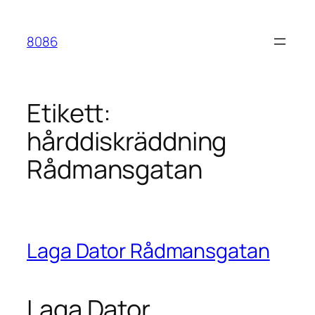
Hoppa
till
8086
innehåll
Etikett:
hårddiskräddning
Rådmansgatan
Laga Dator Rådmansgatan
Laga Dator