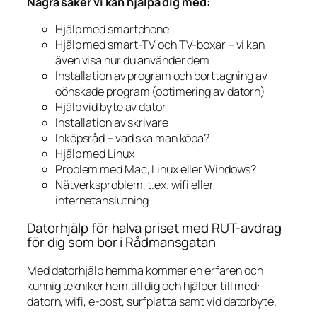
Några saker vi kan hjälpa dig med:
Hjälp med smartphone
Hjälp med smart-TV och TV-boxar – vi kan
även visa hur du använder dem
Installation av program och borttagning av
oönskade program (optimering av datorn)
Hjälp vid byte av dator
Installation av skrivare
Inköpsråd – vad ska man köpa?
Hjälp med Linux
Problem med Mac, Linux eller Windows?
Nätverksproblem, t.ex. wifi eller
internetanslutning
Datorhjälp för halva priset med RUT-avdrag
för dig som bor i Rådmansgatan
Med datorhjälp hemma kommer en erfaren och
kunnig tekniker hem till dig och hjälper till med:
datorn, wifi, e-post, surfplatta samt vid datorbyte.