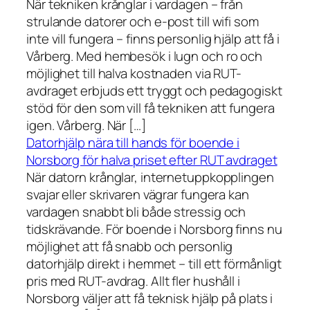
När tekniken krånglar i vardagen – från
strulande datorer och e-post till wifi som
inte vill fungera – finns personlig hjälp att få i
Vårberg. Med hembesök i lugn och ro och
möjlighet till halva kostnaden via RUT-
avdraget erbjuds ett tryggt och pedagogiskt
stöd för den som vill få tekniken att fungera
igen. Vårberg. När […]
Datorhjälp nära till hands för boende i
Norsborg för halva priset efter RUT avdraget
När datorn krånglar, internetuppkopplingen
svajar eller skrivaren vägrar fungera kan
vardagen snabbt bli både stressig och
tidskrävande. För boende i Norsborg finns nu
möjlighet att få snabb och personlig
datorhjälp direkt i hemmet – till ett förmånligt
pris med RUT-avdrag. Allt fler hushåll i
Norsborg väljer att få teknisk hjälp på plats i