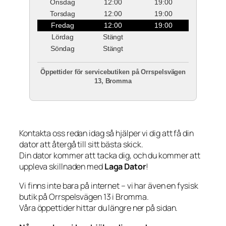
Onsdag
12:00
19:00
Torsdag
12:00
19:00
Fredag
12:00
19:00
Lördag
Stängt
Söndag
Stängt
Öppettider för servicebutiken på Orrspelsvägen
13, Bromma
Kontakta oss redan idag så hjälper vi dig att få din
dator att återgå till sitt bästa skick.
Din dator kommer att tacka dig, och du kommer att
uppleva skillnaden med
Laga Dator
!
Vi finns inte bara på internet – vi har även en fysisk
butik på Orrspelsvägen 13 i Bromma.
Våra öppettider hittar du längre ner på sidan.