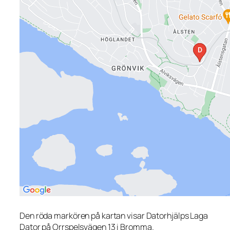
Den röda markören på kartan visar Datorhjälps Laga
Dator på Orrspelsvägen 13 i Bromma.