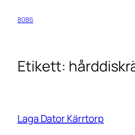
Hoppa
till
8086
innehåll
Etikett:
hårddiskr
Laga Dator Kärrtorp