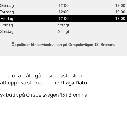
Onsdag
12:00
19:00
Torsdag
12:00
19:00
Fredag
12:00
19:00
Lördag
Stängt
Söndag
Stängt
Öppettider för servicebutiken på Orrspelsvägen 13, Bromma
 dator att återgå till sitt bästa skick.
 att uppleva skillnaden med
Laga Dator
!
sisk butik på Orrspelsvägen 13 i Bromma.