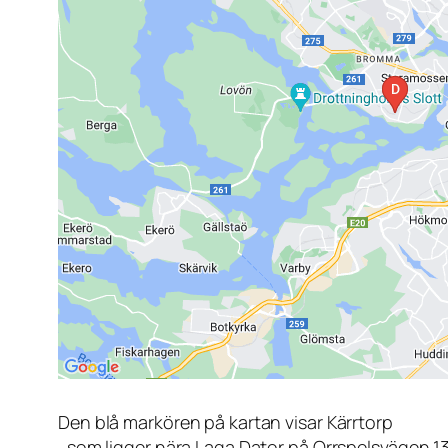
Den blå markören på kartan visar Kärrtorp
, som ligger nära Laga Dator på Orrspelsvägen 1