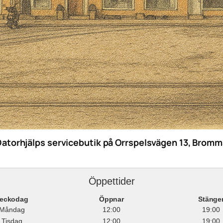
Datorhjälps servicebutik på Orrspelsvägen 13, Bromm
Öppettider
eckodag
Öppnar
Stänge
Måndag
12:00
19:00
Tisdag
12:00
19:00