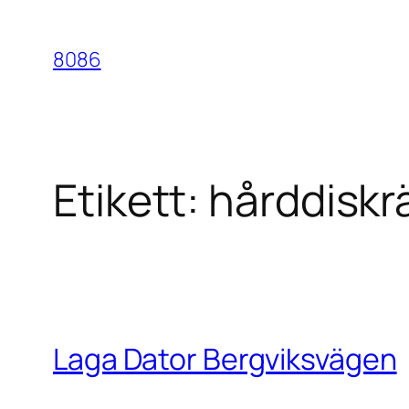
Hoppa
till
8086
innehåll
Etikett:
hårddiskr
Laga Dator Bergviksvägen