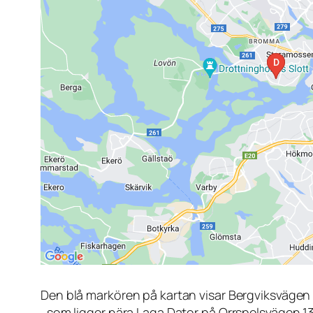
Den blå markören på kartan visar Bergviksvägen
, som ligger nära Laga Dator på Orrspelsvägen 1