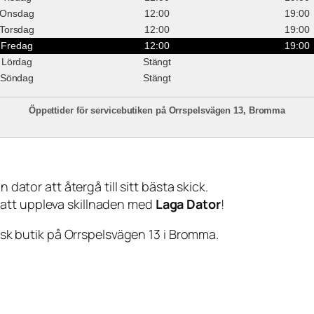
Onsdag
12:00
19:00
Torsdag
12:00
19:00
Fredag
12:00
19:00
Lördag
Stängt
Söndag
Stängt
Öppettider för servicebutiken på Orrspelsvägen 13, Bromma
 dator att återgå till sitt bästa skick.
 att uppleva skillnaden med
Laga Dator
!
sisk butik på Orrspelsvägen 13 i Bromma.