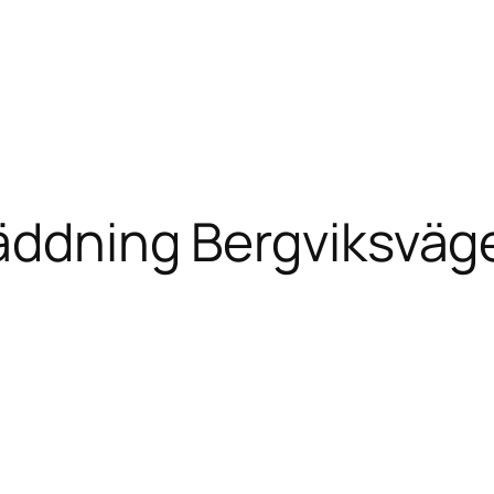
äddning Bergviksväg