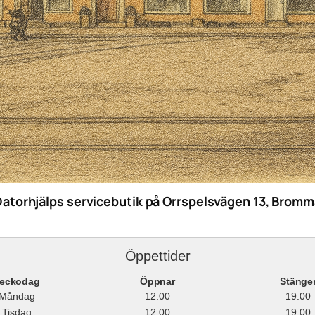
Datorhjälps servicebutik på Orrspelsvägen 13, Bromm
Öppettider
eckodag
Öppnar
Stänge
Måndag
12:00
19:00
Tisdag
12:00
19:00