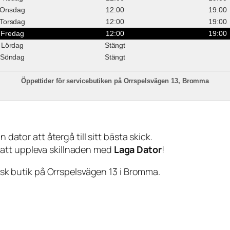
Onsdag
12:00
19:00
Torsdag
12:00
19:00
Fredag
12:00
19:00
Lördag
Stängt
Söndag
Stängt
Öppettider för servicebutiken på Orrspelsvägen 13, Bromma
 dator att återgå till sitt bästa skick.
 att uppleva skillnaden med
Laga Dator
!
sisk butik på Orrspelsvägen 13 i Bromma.