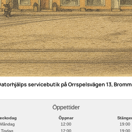
Datorhjälps servicebutik på Orrspelsvägen 13, Bromm
Öppettider
eckodag
Öppnar
Stänge
Måndag
12:00
19:00
Tisdag
12:00
19:00