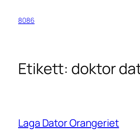
Hoppa
till
8086
innehåll
Etikett:
doktor da
Laga Dator Orangeriet