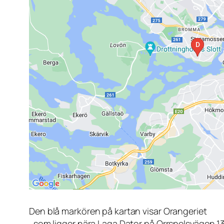
Den blå markören på kartan visar Orangeriet
, som ligger nära Laga Dator på Orrspelsvägen 1