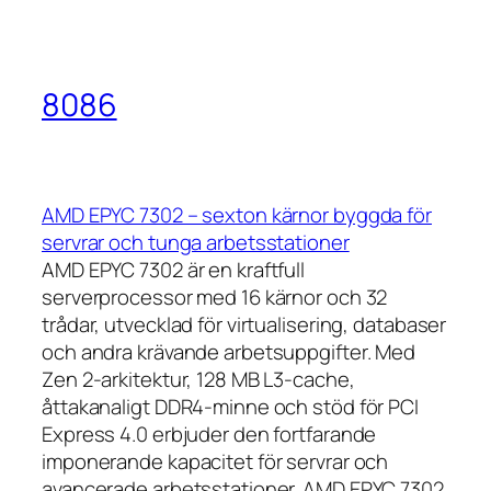
8086
AMD EPYC 7302 – sexton kärnor byggda för
servrar och tunga arbetsstationer
AMD EPYC 7302 är en kraftfull
serverprocessor med 16 kärnor och 32
trådar, utvecklad för virtualisering, databaser
och andra krävande arbetsuppgifter. Med
Zen 2-arkitektur, 128 MB L3-cache,
åttakanaligt DDR4-minne och stöd för PCI
Express 4.0 erbjuder den fortfarande
imponerande kapacitet för servrar och
avancerade arbetsstationer. AMD EPYC 7302