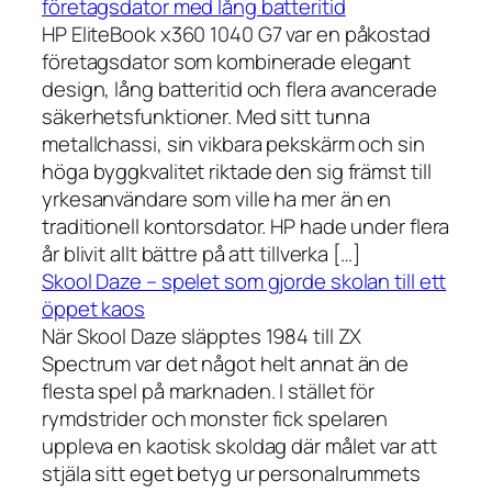
företagsdator med lång batteritid
HP EliteBook x360 1040 G7 var en påkostad
företagsdator som kombinerade elegant
design, lång batteritid och flera avancerade
säkerhetsfunktioner. Med sitt tunna
metallchassi, sin vikbara pekskärm och sin
höga byggkvalitet riktade den sig främst till
yrkesanvändare som ville ha mer än en
traditionell kontorsdator. HP hade under flera
år blivit allt bättre på att tillverka […]
Skool Daze – spelet som gjorde skolan till ett
öppet kaos
När Skool Daze släpptes 1984 till ZX
Spectrum var det något helt annat än de
flesta spel på marknaden. I stället för
rymdstrider och monster fick spelaren
uppleva en kaotisk skoldag där målet var att
stjäla sitt eget betyg ur personalrummets