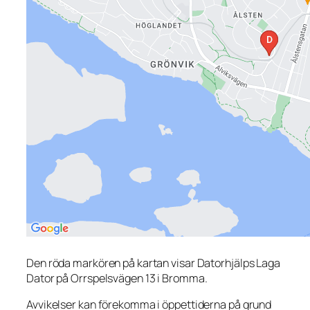
Den röda markören på kartan visar Datorhjälps Laga
Dator på Orrspelsvägen 13 i Bromma.
Avvikelser kan förekomma i öppettiderna på grund