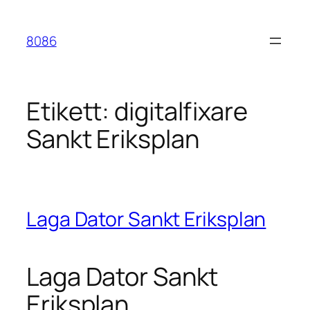
Hoppa
till
8086
innehåll
Etikett:
digitalfixare
Sankt Eriksplan
Laga Dator Sankt Eriksplan
Laga Dator Sankt
Eriksplan