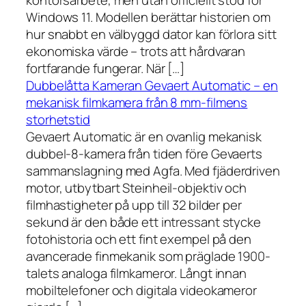
kontorsarbete, men utan officiellt stöd för
Windows 11. Modellen berättar historien om
hur snabbt en välbyggd dator kan förlora sitt
ekonomiska värde – trots att hårdvaran
fortfarande fungerar. När […]
Dubbelåtta Kameran Gevaert Automatic – en
mekanisk filmkamera från 8 mm-filmens
storhetstid
Gevaert Automatic är en ovanlig mekanisk
dubbel-8-kamera från tiden före Gevaerts
sammanslagning med Agfa. Med fjäderdriven
motor, utbytbart Steinheil-objektiv och
filmhastigheter på upp till 32 bilder per
sekund är den både ett intressant stycke
fotohistoria och ett fint exempel på den
avancerade finmekanik som präglade 1900-
talets analoga filmkameror. Långt innan
mobiltelefoner och digitala videokameror