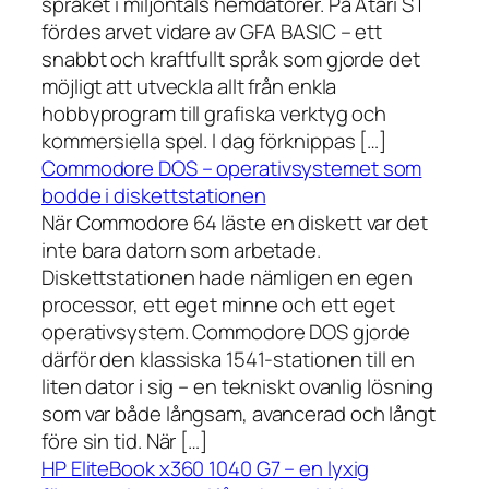
språket i miljontals hemdatorer. På Atari ST
fördes arvet vidare av GFA BASIC – ett
snabbt och kraftfullt språk som gjorde det
möjligt att utveckla allt från enkla
hobbyprogram till grafiska verktyg och
kommersiella spel. I dag förknippas […]
Commodore DOS – operativsystemet som
bodde i diskettstationen
När Commodore 64 läste en diskett var det
inte bara datorn som arbetade.
Diskettstationen hade nämligen en egen
processor, ett eget minne och ett eget
operativsystem. Commodore DOS gjorde
därför den klassiska 1541-stationen till en
liten dator i sig – en tekniskt ovanlig lösning
som var både långsam, avancerad och långt
före sin tid. När […]
HP EliteBook x360 1040 G7 – en lyxig