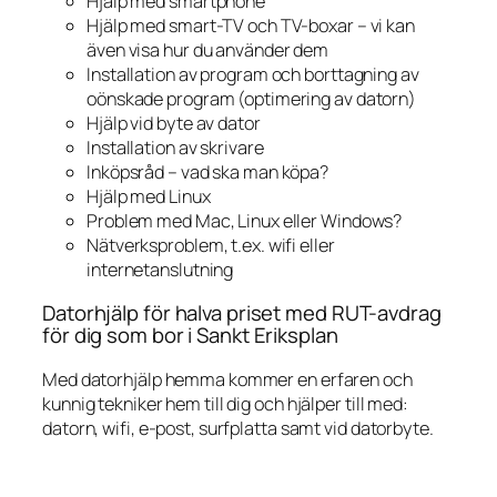
Hjälp med smartphone
Hjälp med smart-TV och TV-boxar – vi kan
även visa hur du använder dem
Installation av program och borttagning av
oönskade program (optimering av datorn)
Hjälp vid byte av dator
Installation av skrivare
Inköpsråd – vad ska man köpa?
Hjälp med Linux
Problem med Mac, Linux eller Windows?
Nätverksproblem, t.ex. wifi eller
internetanslutning
Datorhjälp för halva priset med RUT-avdrag
för dig som bor i Sankt Eriksplan
Med datorhjälp hemma kommer en erfaren och
kunnig tekniker hem till dig och hjälper till med:
datorn, wifi, e-post, surfplatta samt vid datorbyte.