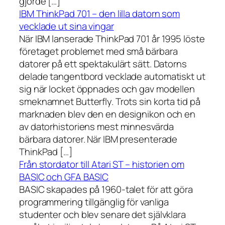
gjorde […]
IBM ThinkPad 701 – den lilla datorn som
vecklade ut sina vingar
När IBM lanserade ThinkPad 701 år 1995 löste
företaget problemet med små bärbara
datorer på ett spektakulärt sätt. Datorns
delade tangentbord vecklade automatiskt ut
sig när locket öppnades och gav modellen
smeknamnet Butterfly. Trots sin korta tid på
marknaden blev den en designikon och en
av datorhistoriens mest minnesvärda
bärbara datorer. När IBM presenterade
ThinkPad […]
Från stordator till Atari ST – historien om
BASIC och GFA BASIC
BASIC skapades på 1960-talet för att göra
programmering tillgänglig för vanliga
studenter och blev senare det självklara