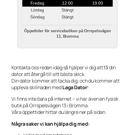
Fredag
12:00
19:00
Lördag
Stängt
Söndag
Stängt
Öppettider för servicebutiken på Orrspelsvägen
13, Bromma
Kontakta oss redan idag så hjälper vi dig att få din
dator att återgå till sitt bästa skick.
Din dator kommer att tacka dig, och du kommer att
uppleva skillnaden med
Laga Dator
!
Vi finns inte bara på internet – vi har även en fysisk
butik på Orrspelsvägen 13 i Bromma.
Våra öppettider hittar du längre ner på sidan.
Några saker vi kan hjälpa dig med: