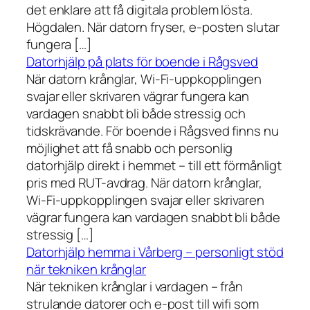
det enklare att få digitala problem lösta.
Högdalen. När datorn fryser, e-posten slutar
fungera […]
Datorhjälp på plats för boende i Rågsved
När datorn krånglar, Wi-Fi-uppkopplingen
svajar eller skrivaren vägrar fungera kan
vardagen snabbt bli både stressig och
tidskrävande. För boende i Rågsved finns nu
möjlighet att få snabb och personlig
datorhjälp direkt i hemmet – till ett förmånligt
pris med RUT-avdrag. När datorn krånglar,
Wi-Fi-uppkopplingen svajar eller skrivaren
vägrar fungera kan vardagen snabbt bli både
stressig […]
Datorhjälp hemma i Vårberg – personligt stöd
när tekniken krånglar
När tekniken krånglar i vardagen – från
strulande datorer och e-post till wifi som