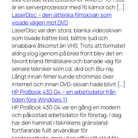
är en serverprocessor med 16 kärnor och […]
LaserDisc – den jättelika filmskivan som
visade vägen mot DVD
LaserDisc var den stora, blanka videoskivan
som lovade bättre bild, bättre ljud och
snabbare åtkomst än VHS. Trots att formatet
aldrig slog igenom på bred front blev det en
favorit bland filmälskare och banade väg för
senare tekniker som cd, dvd och Blu-ray.
Långt innan filmer kunde strömmas över
internet och innan DVD-skivan hade blivit […]
HP ProBook 430 G4 – en arbetsdator från
tiden före Windows 11
HP ProBook 430 G4 var en gång en modern
och påkostad arbetsdator för företag. I dag
har den hamnat i teknikens gränsland:
fortfarande fullt användbar för