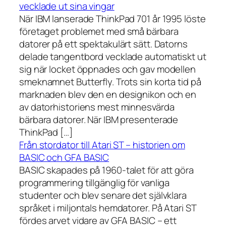
vecklade ut sina vingar
När IBM lanserade ThinkPad 701 år 1995 löste
företaget problemet med små bärbara
datorer på ett spektakulärt sätt. Datorns
delade tangentbord vecklade automatiskt ut
sig när locket öppnades och gav modellen
smeknamnet Butterfly. Trots sin korta tid på
marknaden blev den en designikon och en
av datorhistoriens mest minnesvärda
bärbara datorer. När IBM presenterade
ThinkPad […]
Från stordator till Atari ST – historien om
BASIC och GFA BASIC
BASIC skapades på 1960-talet för att göra
programmering tillgänglig för vanliga
studenter och blev senare det självklara
språket i miljontals hemdatorer. På Atari ST
fördes arvet vidare av GFA BASIC – ett