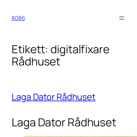
Hoppa
till
8086
innehåll
Etikett:
digitalfixare
Rådhuset
Laga Dator Rådhuset
Laga Dator Rådhuset