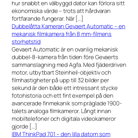
hur snabbt en välbyggd dator kan förlora sitt
ekonomiska värde – trots att hårdvaran
fortfarande fungerar. När […]
Dubbelåtta Kameran Gevaert Automatic – en
mekanisk filmkamera från 8 mm-filmens
storhetstid
Gevaert Automatic är en ovanlig mekanisk
dubbel-8-kamera från tiden före Gevaerts
sammanslagning med Agfa. Med fjäderdriven
motor, utbytbart Steinheil-objektiv och
filmhastigheter på upp till 32 bilder per
sekund är den både ett intressant stycke
fotohistoria och ett fint exempel på den
avancerade finmekanik som präglade 1900-
talets analoga filmkameror. Långt innan
mobiltelefoner och digitala videokameror
gjorde […]
IBM ThinkPad 701 – den lilla datorn som