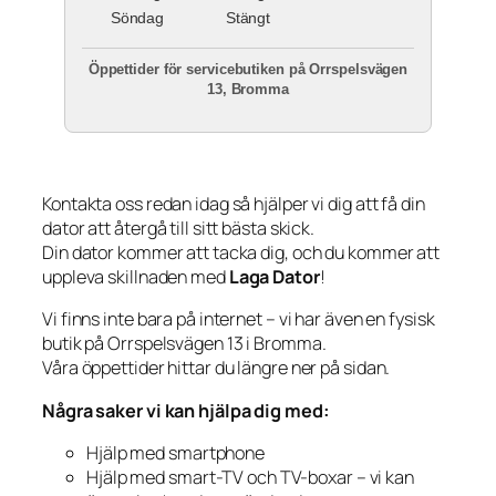
Söndag
Stängt
Öppettider för servicebutiken på Orrspelsvägen
13, Bromma
Kontakta oss redan idag så hjälper vi dig att få din
dator att återgå till sitt bästa skick.
Din dator kommer att tacka dig, och du kommer att
uppleva skillnaden med
Laga Dator
!
Vi finns inte bara på internet – vi har även en fysisk
butik på Orrspelsvägen 13 i Bromma.
Våra öppettider hittar du längre ner på sidan.
Några saker vi kan hjälpa dig med:
Hjälp med smartphone
Hjälp med smart-TV och TV-boxar – vi kan