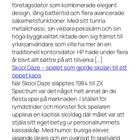
företagsdator som kombinerade elegant
design, lång batteritid och flera avancerade
säkerhetsfunktioner. Med sitt tunna
metallchassi, sin vikbara pekskärm och sin
höga byggkvalitet riktade den sig främst till
yrkesanvändare som ville ha mer än en
traditionell kontorsdator. HP hade under flera
år blivit allt bättre på att tillverka […]
Skool Daze – spelet som gjorde skolan till ett
öppet kaos
När Skool Daze släpptes 1984 till ZX
Spectrum var det något helt annat än de
flesta spel på marknaden. I stället för
rymdstrider och monster fick spelaren
uppleva en kaotisk skoldag där målet var att
stjäla sitt eget betyg ur personalrummets
kassaskåp. Med humor, busiga elever,
jagande lärare och en ovanligt fri spelvärld