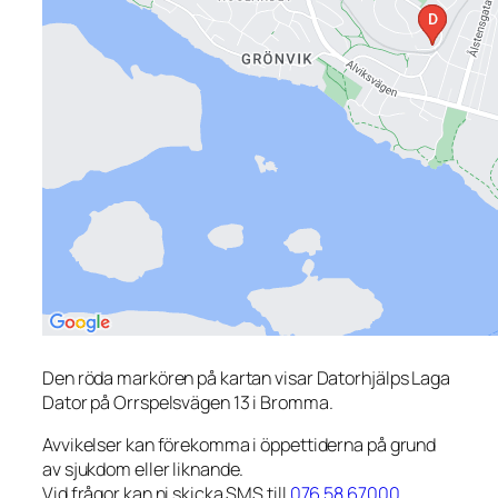
Den röda markören på kartan visar Datorhjälps Laga
Dator på Orrspelsvägen 13 i Bromma.
Avvikelser kan förekomma i öppettiderna på grund
av sjukdom eller liknande.
Vid frågor kan ni skicka SMS till
076 58 67000
.