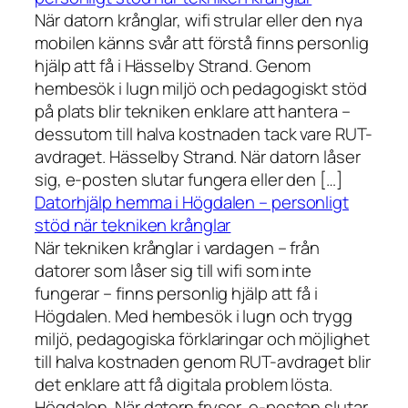
När datorn krånglar, wifi strular eller den nya
mobilen känns svår att förstå finns personlig
hjälp att få i Hässelby Strand. Genom
hembesök i lugn miljö och pedagogiskt stöd
på plats blir tekniken enklare att hantera –
dessutom till halva kostnaden tack vare RUT-
avdraget. Hässelby Strand. När datorn låser
sig, e-posten slutar fungera eller den […]
Datorhjälp hemma i Högdalen – personligt
stöd när tekniken krånglar
När tekniken krånglar i vardagen – från
datorer som låser sig till wifi som inte
fungerar – finns personlig hjälp att få i
Högdalen. Med hembesök i lugn och trygg
miljö, pedagogiska förklaringar och möjlighet
till halva kostnaden genom RUT-avdraget blir
det enklare att få digitala problem lösta.
Högdalen. När datorn fryser, e-posten slutar