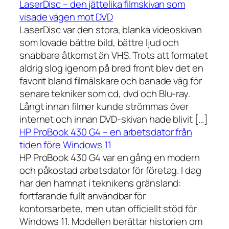
LaserDisc – den jättelika filmskivan som
visade vägen mot DVD
LaserDisc var den stora, blanka videoskivan
som lovade bättre bild, bättre ljud och
snabbare åtkomst än VHS. Trots att formatet
aldrig slog igenom på bred front blev det en
favorit bland filmälskare och banade väg för
senare tekniker som cd, dvd och Blu-ray.
Långt innan filmer kunde strömmas över
internet och innan DVD-skivan hade blivit […]
HP ProBook 430 G4 – en arbetsdator från
tiden före Windows 11
HP ProBook 430 G4 var en gång en modern
och påkostad arbetsdator för företag. I dag
har den hamnat i teknikens gränsland:
fortfarande fullt användbar för
kontorsarbete, men utan officiellt stöd för
Windows 11. Modellen berättar historien om