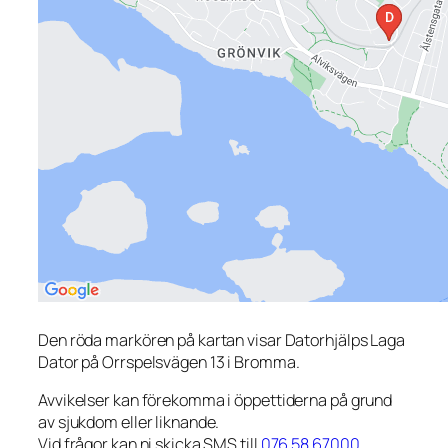
Den röda markören på kartan visar Datorhjälps Laga
Dator på Orrspelsvägen 13 i Bromma.
Avvikelser kan förekomma i öppettiderna på grund
av sjukdom eller liknande.
Vid frågor kan ni skicka SMS till
076 58 67000
.