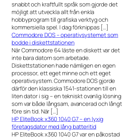
snabbt och kraftfullt språk som gjorde det
möjligt att utveckla allt från enkla
hobbyprogram till grafiska verktyg och
kommersiella spel. I dag förknippas […]
Commodore DOS – operativsystemet som
bodde i diskettstationen
När Commodore 64 läste en diskett var det
inte bara datorn som arbetade.
Diskettstationen hade nämligen en egen
processor, ett eget minne och ett eget
operativsystem. Commodore DOS gjorde
därför den klassiska 1541-stationen till en
liten dator i sig – en tekniskt ovanlig lösning
som var både långsam, avancerad och långt
före sin tid. När […]
HP EliteBook x360 1040 G7 – en lyxig
företagsdator med lång batteritid
HP EliteBook x360 1040 G7 var en påkostad