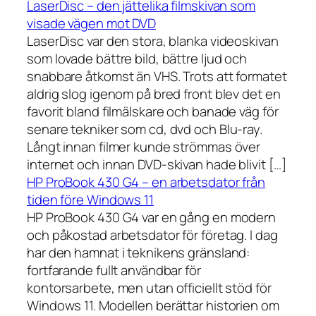
LaserDisc – den jättelika filmskivan som
visade vägen mot DVD
LaserDisc var den stora, blanka videoskivan
som lovade bättre bild, bättre ljud och
snabbare åtkomst än VHS. Trots att formatet
aldrig slog igenom på bred front blev det en
favorit bland filmälskare och banade väg för
senare tekniker som cd, dvd och Blu-ray.
Långt innan filmer kunde strömmas över
internet och innan DVD-skivan hade blivit […]
HP ProBook 430 G4 – en arbetsdator från
tiden före Windows 11
HP ProBook 430 G4 var en gång en modern
och påkostad arbetsdator för företag. I dag
har den hamnat i teknikens gränsland:
fortfarande fullt användbar för
kontorsarbete, men utan officiellt stöd för
Windows 11. Modellen berättar historien om