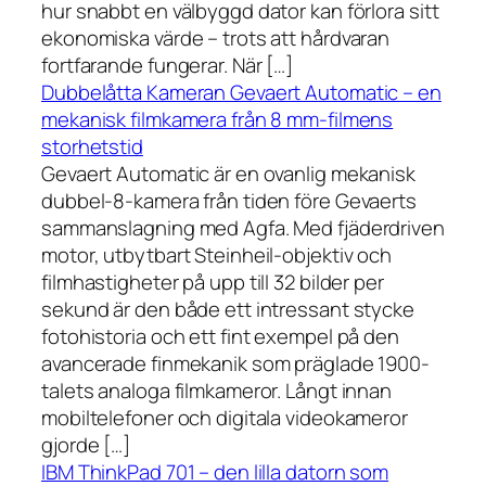
hur snabbt en välbyggd dator kan förlora sitt
ekonomiska värde – trots att hårdvaran
fortfarande fungerar. När […]
Dubbelåtta Kameran Gevaert Automatic – en
mekanisk filmkamera från 8 mm-filmens
storhetstid
Gevaert Automatic är en ovanlig mekanisk
dubbel-8-kamera från tiden före Gevaerts
sammanslagning med Agfa. Med fjäderdriven
motor, utbytbart Steinheil-objektiv och
filmhastigheter på upp till 32 bilder per
sekund är den både ett intressant stycke
fotohistoria och ett fint exempel på den
avancerade finmekanik som präglade 1900-
talets analoga filmkameror. Långt innan
mobiltelefoner och digitala videokameror
gjorde […]
IBM ThinkPad 701 – den lilla datorn som