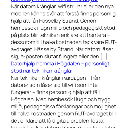
När datorn krånglar, wifi strular eller den nya
mobilen känns svår att förstå finns personlig
hjälp att få i Hässelby Strand. Genom
hembesök i lugn miljö och pedagogiskt stöd
på plats blir tekniken enklare att hantera –
dessutom till halva kostnaden tack vare RUT-
avdraget. Hässelby Strand. När datorn låser
sig, e-posten slutar fungera eller den […]
Datorhjälp hemma i Högdalen – personligt
stöd när tekniken krånglar
När tekniken krånglar i vardagen – från
datorer som låser sig till wifi som inte
fungerar – finns personlig hjälp att få i
Högdalen. Med hembesök i lugn och trygg
miljö, pedagogiska förklaringar och möjlighet
till halva kostnaden genom RUT-avdraget blir
det enklare att få digitala problem lösta.
Högdalen. När datorn fryser, e-posten slutar