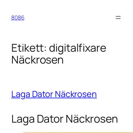
Hoppa
till
8086
innehåll
Etikett:
digitalfixare
Näckrosen
Laga Dator Näckrosen
Laga Dator Näckrosen