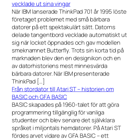
vecklade ut sina vingar
När IBM lanserade ThinkPad 701 år 1995 löste
företaget problemet med små bärbara
datorer på ett spektakulärt sätt. Datorns
delade tangentbord vecklade automatiskt ut
sig när locket öppnades och gav modellen
smeknamnet Butterfly. Trots sin korta tid på
marknaden blev den en designikon och en
av datorhistoriens mest minnesvärda
bärbara datorer. När IBM presenterade
ThinkPad […]
Från stordator till Atari ST – historien om
BASIC och GFA BASIC
BASIC skapades på 1960-talet för att göra
programmering tillgänglig för vanliga
studenter och blev senare det självklara
språket i miljontals hemdatorer. På Atari ST
fördes arvet vidare av GFA BASIC – ett