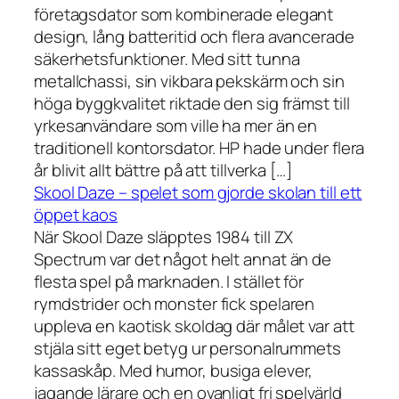
företagsdator som kombinerade elegant
design, lång batteritid och flera avancerade
säkerhetsfunktioner. Med sitt tunna
metallchassi, sin vikbara pekskärm och sin
höga byggkvalitet riktade den sig främst till
yrkesanvändare som ville ha mer än en
traditionell kontorsdator. HP hade under flera
år blivit allt bättre på att tillverka […]
Skool Daze – spelet som gjorde skolan till ett
öppet kaos
När Skool Daze släpptes 1984 till ZX
Spectrum var det något helt annat än de
flesta spel på marknaden. I stället för
rymdstrider och monster fick spelaren
uppleva en kaotisk skoldag där målet var att
stjäla sitt eget betyg ur personalrummets
kassaskåp. Med humor, busiga elever,
jagande lärare och en ovanligt fri spelvärld