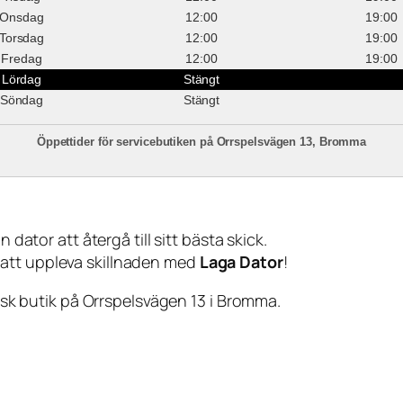
Onsdag
12:00
19:00
Torsdag
12:00
19:00
Fredag
12:00
19:00
Lördag
Stängt
Söndag
Stängt
Öppettider för servicebutiken på Orrspelsvägen 13, Bromma
 dator att återgå till sitt bästa skick.
 att uppleva skillnaden med
Laga Dator
!
sisk butik på Orrspelsvägen 13 i Bromma.