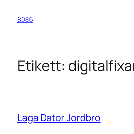
Hoppa
till
8086
innehåll
Etikett:
digitalfix
Laga Dator Jordbro