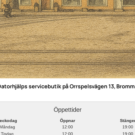
Datorhjälps servicebutik på Orrspelsvägen 13, Bromm
Öppettider
eckodag
Öppnar
Stänge
Måndag
12:00
19:00
Tisdag
12:00
19:00