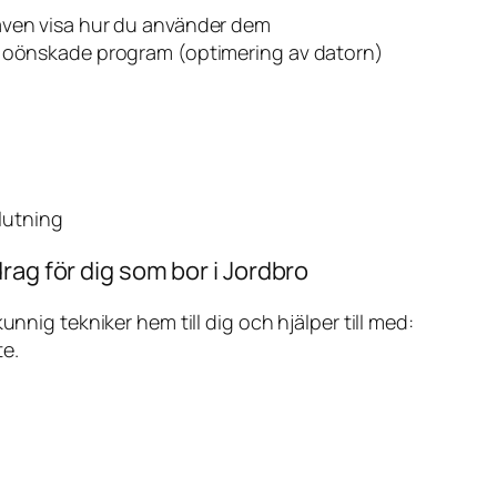
även visa hur du använder dem
v oönskade program (optimering av datorn)
slutning
rag för dig som bor i Jordbro
ig tekniker hem till dig och hjälper till med:
te.