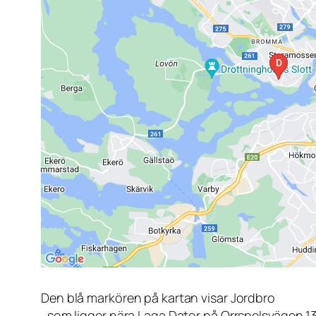
Den blå markören på kartan visar Jordbro
, som ligger nära Laga Dator på Orrspelsvägen 1