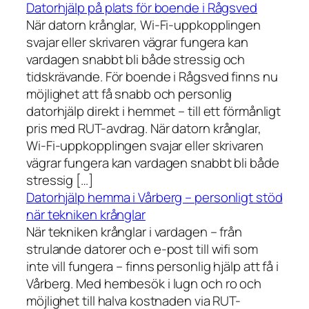
Datorhjälp på plats för boende i Rågsved
När datorn krånglar, Wi-Fi-uppkopplingen
svajar eller skrivaren vägrar fungera kan
vardagen snabbt bli både stressig och
tidskrävande. För boende i Rågsved finns nu
möjlighet att få snabb och personlig
datorhjälp direkt i hemmet – till ett förmånligt
pris med RUT-avdrag. När datorn krånglar,
Wi-Fi-uppkopplingen svajar eller skrivaren
vägrar fungera kan vardagen snabbt bli både
stressig […]
Datorhjälp hemma i Vårberg – personligt stöd
när tekniken krånglar
När tekniken krånglar i vardagen – från
strulande datorer och e-post till wifi som
inte vill fungera – finns personlig hjälp att få i
Vårberg. Med hembesök i lugn och ro och
möjlighet till halva kostnaden via RUT-