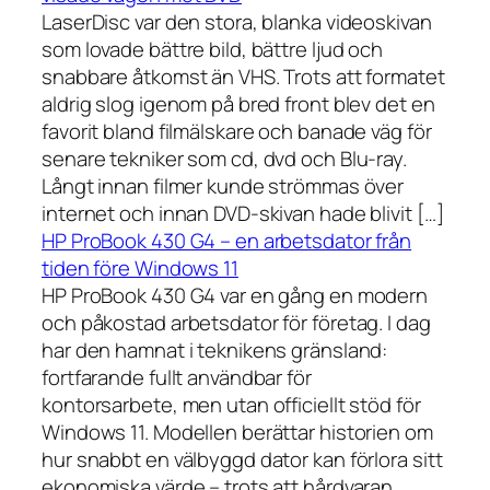
LaserDisc var den stora, blanka videoskivan
som lovade bättre bild, bättre ljud och
snabbare åtkomst än VHS. Trots att formatet
aldrig slog igenom på bred front blev det en
favorit bland filmälskare och banade väg för
senare tekniker som cd, dvd och Blu-ray.
Långt innan filmer kunde strömmas över
internet och innan DVD-skivan hade blivit […]
HP ProBook 430 G4 – en arbetsdator från
tiden före Windows 11
HP ProBook 430 G4 var en gång en modern
och påkostad arbetsdator för företag. I dag
har den hamnat i teknikens gränsland:
fortfarande fullt användbar för
kontorsarbete, men utan officiellt stöd för
Windows 11. Modellen berättar historien om
hur snabbt en välbyggd dator kan förlora sitt
ekonomiska värde – trots att hårdvaran