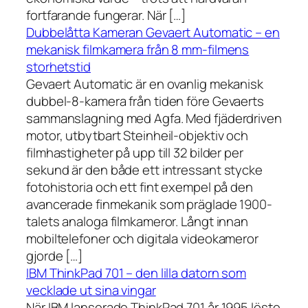
fortfarande fungerar. När […]
Dubbelåtta Kameran Gevaert Automatic – en
mekanisk filmkamera från 8 mm-filmens
storhetstid
Gevaert Automatic är en ovanlig mekanisk
dubbel-8-kamera från tiden före Gevaerts
sammanslagning med Agfa. Med fjäderdriven
motor, utbytbart Steinheil-objektiv och
filmhastigheter på upp till 32 bilder per
sekund är den både ett intressant stycke
fotohistoria och ett fint exempel på den
avancerade finmekanik som präglade 1900-
talets analoga filmkameror. Långt innan
mobiltelefoner och digitala videokameror
gjorde […]
IBM ThinkPad 701 – den lilla datorn som
vecklade ut sina vingar
När IBM lanserade ThinkPad 701 år 1995 löste