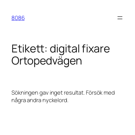
Hoppa
till
8086
innehåll
Etikett:
digital fixare
Ortopedvägen
Sökningen gav inget resultat. Försök med
några andra nyckelord.