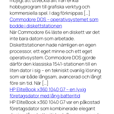
möjligt att utveckla allt från enkla
hobbyprogram till grafiska verktyg och
kommersiella spel. I dag förknippas […]
Commodore DOS – operativsystemet som
bodde i diskettstationen
När Commodore 64 läste en diskett var det
inte bara datorn som arbetade.
Diskettstationen hade nämligen en egen
processor, ett eget minne och ett eget
operativsystem. Commodore DOS gjorde
därför den klassiska 1541-stationen till en
liten dator i sig – en tekniskt ovanlig lösning
som var både långsam, avancerad och långt
före sin tid. När […]
HP EliteBook x360 1040 G7 – en lyxig
företagsdator med lång batteritid
HP EliteBook x360 1040 G7 var en påkostad
företagsdator som kombinerade elegant