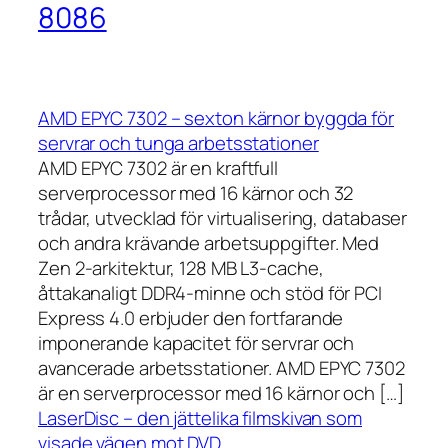
8086
AMD EPYC 7302 – sexton kärnor byggda för
servrar och tunga arbetsstationer
AMD EPYC 7302 är en kraftfull
serverprocessor med 16 kärnor och 32
trådar, utvecklad för virtualisering, databaser
och andra krävande arbetsuppgifter. Med
Zen 2-arkitektur, 128 MB L3-cache,
åttakanaligt DDR4-minne och stöd för PCI
Express 4.0 erbjuder den fortfarande
imponerande kapacitet för servrar och
avancerade arbetsstationer. AMD EPYC 7302
är en serverprocessor med 16 kärnor och […]
LaserDisc – den jättelika filmskivan som
visade vägen mot DVD