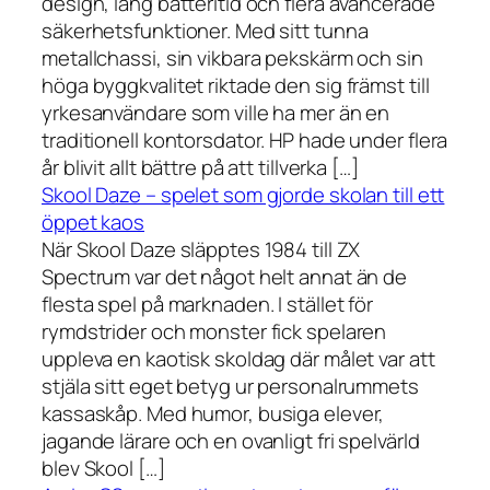
design, lång batteritid och flera avancerade
säkerhetsfunktioner. Med sitt tunna
metallchassi, sin vikbara pekskärm och sin
höga byggkvalitet riktade den sig främst till
yrkesanvändare som ville ha mer än en
traditionell kontorsdator. HP hade under flera
år blivit allt bättre på att tillverka […]
Skool Daze – spelet som gjorde skolan till ett
öppet kaos
När Skool Daze släpptes 1984 till ZX
Spectrum var det något helt annat än de
flesta spel på marknaden. I stället för
rymdstrider och monster fick spelaren
uppleva en kaotisk skoldag där målet var att
stjäla sitt eget betyg ur personalrummets
kassaskåp. Med humor, busiga elever,
jagande lärare och en ovanligt fri spelvärld
blev Skool […]