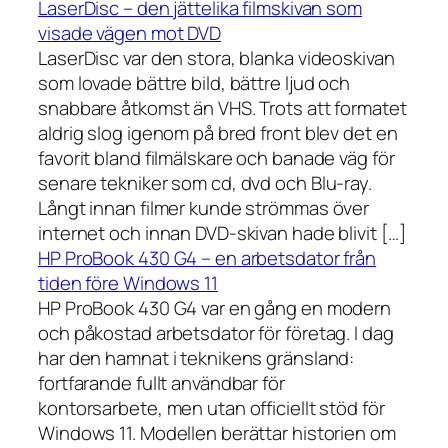
LaserDisc – den jättelika filmskivan som
visade vägen mot DVD
LaserDisc var den stora, blanka videoskivan
som lovade bättre bild, bättre ljud och
snabbare åtkomst än VHS. Trots att formatet
aldrig slog igenom på bred front blev det en
favorit bland filmälskare och banade väg för
senare tekniker som cd, dvd och Blu-ray.
Långt innan filmer kunde strömmas över
internet och innan DVD-skivan hade blivit […]
HP ProBook 430 G4 – en arbetsdator från
tiden före Windows 11
HP ProBook 430 G4 var en gång en modern
och påkostad arbetsdator för företag. I dag
har den hamnat i teknikens gränsland:
fortfarande fullt användbar för
kontorsarbete, men utan officiellt stöd för
Windows 11. Modellen berättar historien om