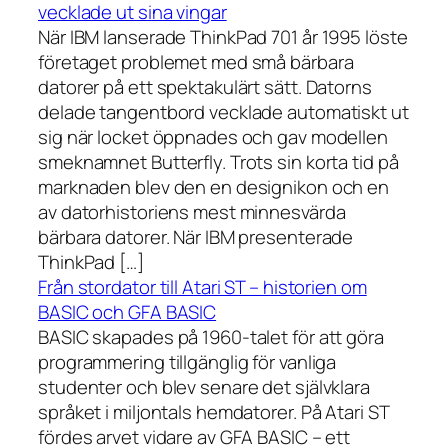
vecklade ut sina vingar
När IBM lanserade ThinkPad 701 år 1995 löste
företaget problemet med små bärbara
datorer på ett spektakulärt sätt. Datorns
delade tangentbord vecklade automatiskt ut
sig när locket öppnades och gav modellen
smeknamnet Butterfly. Trots sin korta tid på
marknaden blev den en designikon och en
av datorhistoriens mest minnesvärda
bärbara datorer. När IBM presenterade
ThinkPad […]
Från stordator till Atari ST – historien om
BASIC och GFA BASIC
BASIC skapades på 1960-talet för att göra
programmering tillgänglig för vanliga
studenter och blev senare det självklara
språket i miljontals hemdatorer. På Atari ST
fördes arvet vidare av GFA BASIC – ett