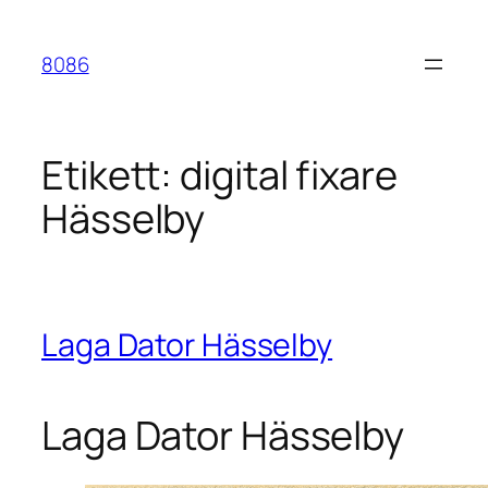
Hoppa
till
8086
innehåll
Etikett:
digital fixare
Hässelby
Laga Dator Hässelby
Laga Dator Hässelby