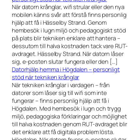
När datorn krånglar, wifi strular eller den nya
mobilen känns svår att förstå finns personlig
hjälp att få i Hässelby Strand. Genom
hembesök i lugn miljö och pedagogiskt stöd
på plats blir tekniken enklare att hantera –
dessutom till halva kostnaden tack vare RUT-
avdraget. Hässelby Strand. När datorn låser
sig, e-posten slutar fungera eller den […]
Datorhjälp hemma i Högdalen – personligt
stöd när tekniken krånglar
När tekniken krånglar i vardagen – från
datorer som låser sig till wifi som inte
fungerar – finns personlig hjälp att få i
Högdalen. Med hembesök i lugn och trygg
miljö, pedagogiska förklaringar och möjlighet
till halva kostnaden genom RUT-avdraget blir
det enklare att få digitala problem lösta.
Högdalen. När datorn fryser, e-posten slutar