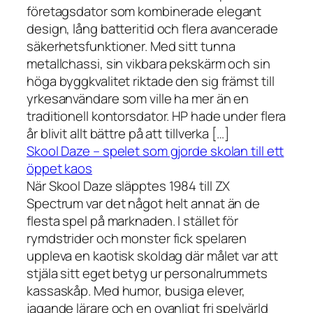
företagsdator som kombinerade elegant
design, lång batteritid och flera avancerade
säkerhetsfunktioner. Med sitt tunna
metallchassi, sin vikbara pekskärm och sin
höga byggkvalitet riktade den sig främst till
yrkesanvändare som ville ha mer än en
traditionell kontorsdator. HP hade under flera
år blivit allt bättre på att tillverka […]
Skool Daze – spelet som gjorde skolan till ett
öppet kaos
När Skool Daze släpptes 1984 till ZX
Spectrum var det något helt annat än de
flesta spel på marknaden. I stället för
rymdstrider och monster fick spelaren
uppleva en kaotisk skoldag där målet var att
stjäla sitt eget betyg ur personalrummets
kassaskåp. Med humor, busiga elever,
jagande lärare och en ovanligt fri spelvärld