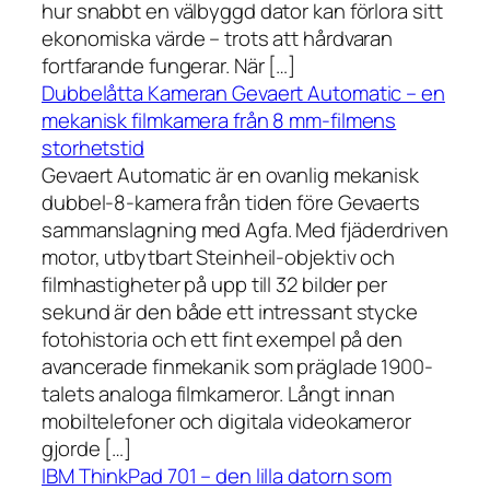
hur snabbt en välbyggd dator kan förlora sitt
ekonomiska värde – trots att hårdvaran
fortfarande fungerar. När […]
Dubbelåtta Kameran Gevaert Automatic – en
mekanisk filmkamera från 8 mm-filmens
storhetstid
Gevaert Automatic är en ovanlig mekanisk
dubbel-8-kamera från tiden före Gevaerts
sammanslagning med Agfa. Med fjäderdriven
motor, utbytbart Steinheil-objektiv och
filmhastigheter på upp till 32 bilder per
sekund är den både ett intressant stycke
fotohistoria och ett fint exempel på den
avancerade finmekanik som präglade 1900-
talets analoga filmkameror. Långt innan
mobiltelefoner och digitala videokameror
gjorde […]
IBM ThinkPad 701 – den lilla datorn som