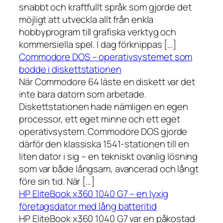
snabbt och kraftfullt språk som gjorde det
möjligt att utveckla allt från enkla
hobbyprogram till grafiska verktyg och
kommersiella spel. I dag förknippas […]
Commodore DOS – operativsystemet som
bodde i diskettstationen
När Commodore 64 läste en diskett var det
inte bara datorn som arbetade.
Diskettstationen hade nämligen en egen
processor, ett eget minne och ett eget
operativsystem. Commodore DOS gjorde
därför den klassiska 1541-stationen till en
liten dator i sig – en tekniskt ovanlig lösning
som var både långsam, avancerad och långt
före sin tid. När […]
HP EliteBook x360 1040 G7 – en lyxig
företagsdator med lång batteritid
HP EliteBook x360 1040 G7 var en påkostad