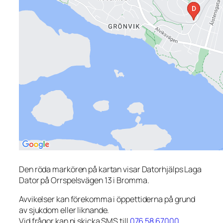
Den röda markören på kartan visar Datorhjälps Laga
Dator på Orrspelsvägen 13 i Bromma.
Avvikelser kan förekomma i öppettiderna på grund
av sjukdom eller liknande.
Vid frågor kan ni skicka SMS till
076 58 67000
.