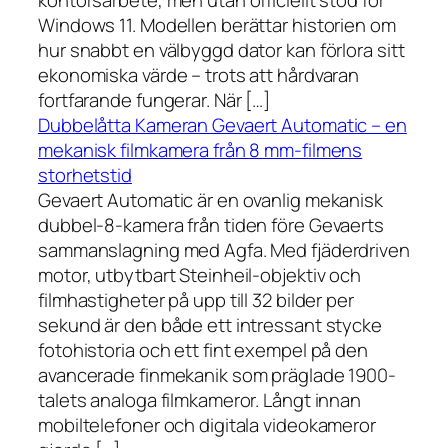
kontorsarbete, men utan officiellt stöd för
Windows 11. Modellen berättar historien om
hur snabbt en välbyggd dator kan förlora sitt
ekonomiska värde – trots att hårdvaran
fortfarande fungerar. När […]
Dubbelåtta Kameran Gevaert Automatic – en
mekanisk filmkamera från 8 mm-filmens
storhetstid
Gevaert Automatic är en ovanlig mekanisk
dubbel-8-kamera från tiden före Gevaerts
sammanslagning med Agfa. Med fjäderdriven
motor, utbytbart Steinheil-objektiv och
filmhastigheter på upp till 32 bilder per
sekund är den både ett intressant stycke
fotohistoria och ett fint exempel på den
avancerade finmekanik som präglade 1900-
talets analoga filmkameror. Långt innan
mobiltelefoner och digitala videokameror