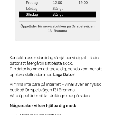
Fredag
12:00
19:00
Lördag
Stängt
Söndag
Stängt
Öppettider för servicebutiken på Orrspelsvägen
13, Bromma
Kontakta oss redan idag så hjälper vi dig att få din
dator att återgå till sitt bästa skick.
Din dator kommer att tacka dig, och du kommer att
uppleva skillnaden med
Laga Dator
!
Vi finns inte bara på internet – vi har även en fysisk
butik på Orrspelsvägen 13 i Bromma.
Våra öppettider hittar du längre ner på sidan.
Några saker vi kan hjälpa dig med: