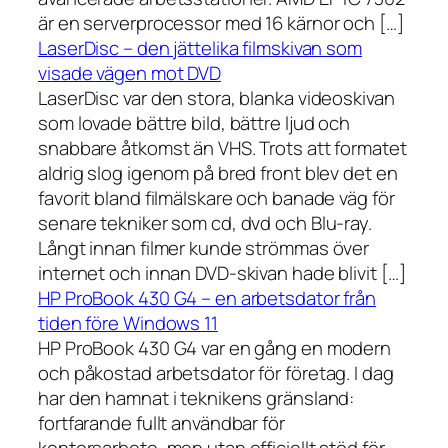
är en serverprocessor med 16 kärnor och […]
LaserDisc – den jättelika filmskivan som
visade vägen mot DVD
LaserDisc var den stora, blanka videoskivan
som lovade bättre bild, bättre ljud och
snabbare åtkomst än VHS. Trots att formatet
aldrig slog igenom på bred front blev det en
favorit bland filmälskare och banade väg för
senare tekniker som cd, dvd och Blu-ray.
Långt innan filmer kunde strömmas över
internet och innan DVD-skivan hade blivit […]
HP ProBook 430 G4 – en arbetsdator från
tiden före Windows 11
HP ProBook 430 G4 var en gång en modern
och påkostad arbetsdator för företag. I dag
har den hamnat i teknikens gränsland:
fortfarande fullt användbar för