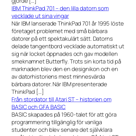
gjorde […]
IBM ThinkPad 701 – den lilla datorn som
vecklade ut sina vingar
När IBM lanserade ThinkPad 701 år 1995 löste
företaget problemet med små bärbara
datorer på ett spektakulärt sätt. Datorns
delade tangentbord vecklade automatiskt ut
sig när locket öppnades och gav modellen
smeknamnet Butterfly. Trots sin korta tid på
marknaden blev den en designikon och en
av datorhistoriens mest minnesvärda
bärbara datorer. När IBM presenterade
ThinkPad […]
Från stordator till Atari ST – historien om
BASIC och GFA BASIC
BASIC skapades på 1960-talet för att göra
programmering tillgänglig för vanliga
studenter och blev senare det självklara