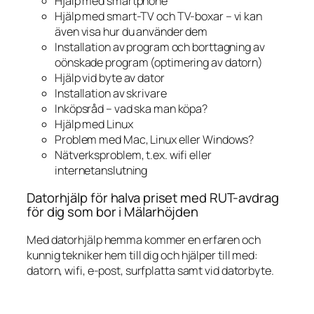
Hjälp med smartphone
Hjälp med smart-TV och TV-boxar – vi kan
även visa hur du använder dem
Installation av program och borttagning av
oönskade program (optimering av datorn)
Hjälp vid byte av dator
Installation av skrivare
Inköpsråd – vad ska man köpa?
Hjälp med Linux
Problem med Mac, Linux eller Windows?
Nätverksproblem, t.ex. wifi eller
internetanslutning
Datorhjälp för halva priset med RUT-avdrag
för dig som bor i Mälarhöjden
Med datorhjälp hemma kommer en erfaren och
kunnig tekniker hem till dig och hjälper till med:
datorn, wifi, e-post, surfplatta samt vid datorbyte.