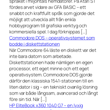
språket i miljontals hemdatorer. På Atari ST
fördes arvet vidare av GFA BASIC – ett
snabbt och kraftfullt språk som gjorde det
möjligt att utveckla allt från enkla
hobbyprogram till grafiska verktyg och
kommersiella spel. I dag förknippas […]
Commodore DOS – operativsystemet som
bodde i diskettstationen
När Commodore 64 läste en diskett var det
inte bara datorn som arbetade.
Diskettstationen hade nämligen en egen
processor, ett eget minne och ett eget
operativsystem. Commodore DOS gjorde
därför den klassiska 1541-stationen till en
liten dator i sig – en tekniskt ovanlig lösning
som var både långsam, avancerad och långt
före sin tid. När […]
HP EliteBook x360 1040 G7 – en lyxig