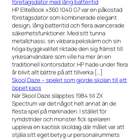
företagsdator med lång batteritid
HP EliteBook x360 1040 G7 var en påkostad
företagsdator som kombinerade elegant
design, lång batteritid och flera avancerade
säkerhetsfunktioner. Med sitt tunna
metallchassi, sin vikbara pekskärm och sin
höga byggkvalitet riktade den sig främst till
yrkesanvändare som ville ha mer än en
traditionell kontorsdator. HP hade under flera
år blivit allt bättre på att tillverka […]
Skool Daze – spelet som gjorde skolan till ett
öppet kaos
När Skool Daze släpptes 1984 till ZX
Spectrum var det något helt annat än de
flesta spel på marknaden. I stället för
rymdstrider och monster fick spelaren
uppleva en kaotisk skoldag där målet var att
stjäla sitt eget betyg ur personalrummets