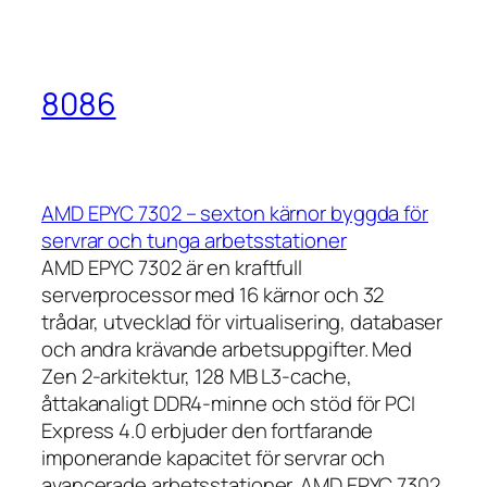
8086
AMD EPYC 7302 – sexton kärnor byggda för
servrar och tunga arbetsstationer
AMD EPYC 7302 är en kraftfull
serverprocessor med 16 kärnor och 32
trådar, utvecklad för virtualisering, databaser
och andra krävande arbetsuppgifter. Med
Zen 2-arkitektur, 128 MB L3-cache,
åttakanaligt DDR4-minne och stöd för PCI
Express 4.0 erbjuder den fortfarande
imponerande kapacitet för servrar och
avancerade arbetsstationer. AMD EPYC 7302