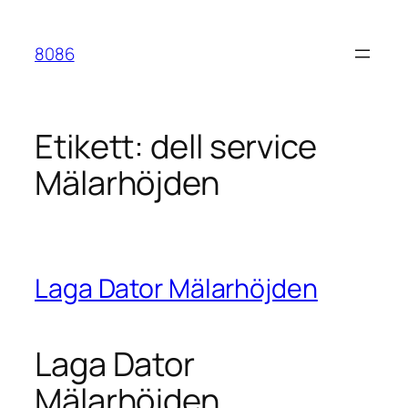
Hoppa
till
8086
innehåll
Etikett:
dell service
Mälarhöjden
Laga Dator Mälarhöjden
Laga Dator
Mälarhöjden