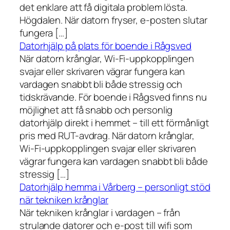
det enklare att få digitala problem lösta.
Högdalen. När datorn fryser, e-posten slutar
fungera […]
Datorhjälp på plats för boende i Rågsved
När datorn krånglar, Wi-Fi-uppkopplingen
svajar eller skrivaren vägrar fungera kan
vardagen snabbt bli både stressig och
tidskrävande. För boende i Rågsved finns nu
möjlighet att få snabb och personlig
datorhjälp direkt i hemmet – till ett förmånligt
pris med RUT-avdrag. När datorn krånglar,
Wi-Fi-uppkopplingen svajar eller skrivaren
vägrar fungera kan vardagen snabbt bli både
stressig […]
Datorhjälp hemma i Vårberg – personligt stöd
när tekniken krånglar
När tekniken krånglar i vardagen – från
strulande datorer och e-post till wifi som