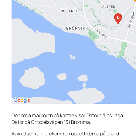
Den röda markören på kartan visar Datorhjälps Laga
Dator på Orrspelsvägen 13 i Bromma.
Avvikelser kan förekomma i öppettiderna på grund