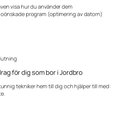
även visa hur du använder dem
v oönskade program (optimering av datorn)
slutning
rag för dig som bor i Jordbro
ig tekniker hem till dig och hjälper till med:
te.