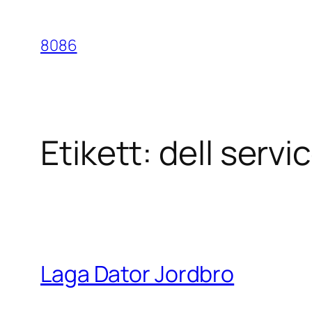
Hoppa
till
8086
innehåll
Etikett:
dell servi
Laga Dator Jordbro