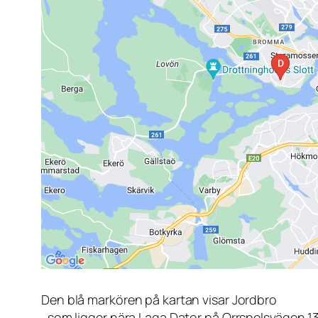
Den blå markören på kartan visar Jordbro
, som ligger nära Laga Dator på Orrspelsvägen 1