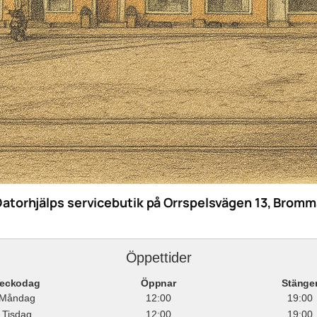
Datorhjälps servicebutik på Orrspelsvägen 13, Bromm
Öppettider
eckodag
Öppnar
Stänge
Måndag
12:00
19:00
Tisdag
12:00
19:00