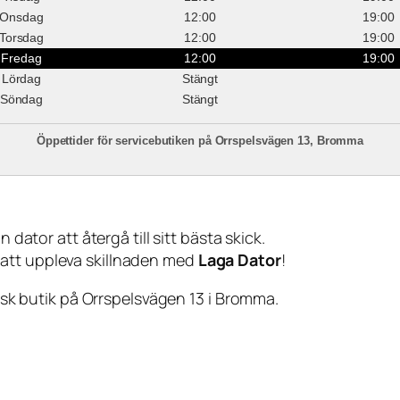
Onsdag
12:00
19:00
Torsdag
12:00
19:00
Fredag
12:00
19:00
Lördag
Stängt
Söndag
Stängt
Öppettider för servicebutiken på Orrspelsvägen 13, Bromma
 dator att återgå till sitt bästa skick.
 att uppleva skillnaden med
Laga Dator
!
sisk butik på Orrspelsvägen 13 i Bromma.