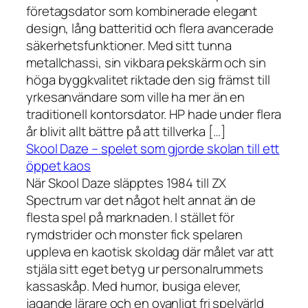
företagsdator som kombinerade elegant
design, lång batteritid och flera avancerade
säkerhetsfunktioner. Med sitt tunna
metallchassi, sin vikbara pekskärm och sin
höga byggkvalitet riktade den sig främst till
yrkesanvändare som ville ha mer än en
traditionell kontorsdator. HP hade under flera
år blivit allt bättre på att tillverka […]
Skool Daze – spelet som gjorde skolan till ett
öppet kaos
När Skool Daze släpptes 1984 till ZX
Spectrum var det något helt annat än de
flesta spel på marknaden. I stället för
rymdstrider och monster fick spelaren
uppleva en kaotisk skoldag där målet var att
stjäla sitt eget betyg ur personalrummets
kassaskåp. Med humor, busiga elever,
jagande lärare och en ovanligt fri spelvärld