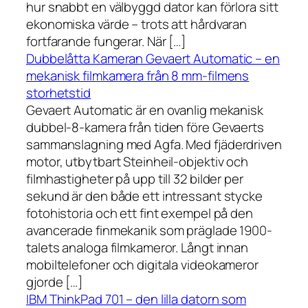
hur snabbt en välbyggd dator kan förlora sitt
ekonomiska värde – trots att hårdvaran
fortfarande fungerar. När […]
Dubbelåtta Kameran Gevaert Automatic – en
mekanisk filmkamera från 8 mm-filmens
storhetstid
Gevaert Automatic är en ovanlig mekanisk
dubbel-8-kamera från tiden före Gevaerts
sammanslagning med Agfa. Med fjäderdriven
motor, utbytbart Steinheil-objektiv och
filmhastigheter på upp till 32 bilder per
sekund är den både ett intressant stycke
fotohistoria och ett fint exempel på den
avancerade finmekanik som präglade 1900-
talets analoga filmkameror. Långt innan
mobiltelefoner och digitala videokameror
gjorde […]
IBM ThinkPad 701 – den lilla datorn som