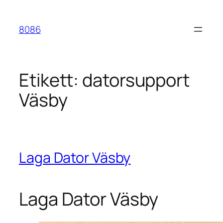
Hoppa
till
8086
innehåll
Etikett:
datorsupport
Väsby
Laga Dator Väsby
Laga Dator Väsby