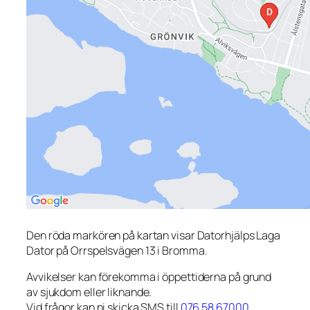
Den röda markören på kartan visar Datorhjälps Laga
Dator på Orrspelsvägen 13 i Bromma.
Avvikelser kan förekomma i öppettiderna på grund
av sjukdom eller liknande.
Vid frågor kan ni skicka SMS till
076 58 67000
.