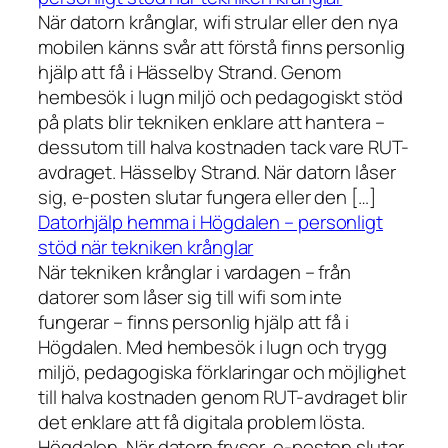
När datorn krånglar, wifi strular eller den nya
mobilen känns svår att förstå finns personlig
hjälp att få i Hässelby Strand. Genom
hembesök i lugn miljö och pedagogiskt stöd
på plats blir tekniken enklare att hantera –
dessutom till halva kostnaden tack vare RUT-
avdraget. Hässelby Strand. När datorn låser
sig, e-posten slutar fungera eller den […]
Datorhjälp hemma i Högdalen – personligt
stöd när tekniken krånglar
När tekniken krånglar i vardagen – från
datorer som låser sig till wifi som inte
fungerar – finns personlig hjälp att få i
Högdalen. Med hembesök i lugn och trygg
miljö, pedagogiska förklaringar och möjlighet
till halva kostnaden genom RUT-avdraget blir
det enklare att få digitala problem lösta.
Högdalen. När datorn fryser, e-posten slutar