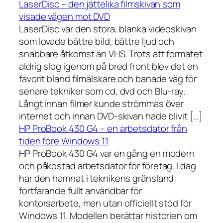
LaserDisc – den jättelika filmskivan som
visade vägen mot DVD
LaserDisc var den stora, blanka videoskivan
som lovade bättre bild, bättre ljud och
snabbare åtkomst än VHS. Trots att formatet
aldrig slog igenom på bred front blev det en
favorit bland filmälskare och banade väg för
senare tekniker som cd, dvd och Blu-ray.
Långt innan filmer kunde strömmas över
internet och innan DVD-skivan hade blivit […]
HP ProBook 430 G4 – en arbetsdator från
tiden före Windows 11
HP ProBook 430 G4 var en gång en modern
och påkostad arbetsdator för företag. I dag
har den hamnat i teknikens gränsland:
fortfarande fullt användbar för
kontorsarbete, men utan officiellt stöd för
Windows 11. Modellen berättar historien om