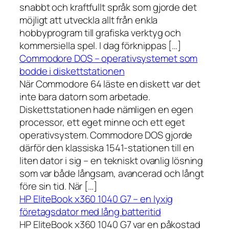
snabbt och kraftfullt språk som gjorde det
möjligt att utveckla allt från enkla
hobbyprogram till grafiska verktyg och
kommersiella spel. I dag förknippas […]
Commodore DOS – operativsystemet som
bodde i diskettstationen
När Commodore 64 läste en diskett var det
inte bara datorn som arbetade.
Diskettstationen hade nämligen en egen
processor, ett eget minne och ett eget
operativsystem. Commodore DOS gjorde
därför den klassiska 1541-stationen till en
liten dator i sig – en tekniskt ovanlig lösning
som var både långsam, avancerad och långt
före sin tid. När […]
HP EliteBook x360 1040 G7 – en lyxig
företagsdator med lång batteritid
HP EliteBook x360 1040 G7 var en påkostad