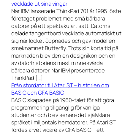
vecklade ut sina vingar
När IBM lanserade ThinkPad 701 år 1995 löste
företaget problemet med små bärbara
datorer på ett spektakulärt sätt. Datorns
delade tangentbord vecklade automatiskt ut
sig när locket öppnades och gav modellen
smeknamnet Butterfly. Trots sin korta tid på
marknaden blev den en designikon och en
av datorhistoriens mest minnesvärda
bärbara datorer. När IBM presenterade
ThinkPad […]
Från stordator till Atari ST – historien om
BASIC och GFA BASIC
BASIC skapades på 1960-talet för att göra
programmering tillgänglig för vanliga
studenter och blev senare det självklara
språket i miljontals hemdatorer. På Atari ST
fördes arvet vidare av GFA BASIC – ett