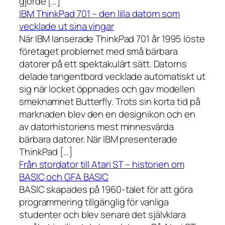
gjorde […]
IBM ThinkPad 701 – den lilla datorn som
vecklade ut sina vingar
När IBM lanserade ThinkPad 701 år 1995 löste
företaget problemet med små bärbara
datorer på ett spektakulärt sätt. Datorns
delade tangentbord vecklade automatiskt ut
sig när locket öppnades och gav modellen
smeknamnet Butterfly. Trots sin korta tid på
marknaden blev den en designikon och en
av datorhistoriens mest minnesvärda
bärbara datorer. När IBM presenterade
ThinkPad […]
Från stordator till Atari ST – historien om
BASIC och GFA BASIC
BASIC skapades på 1960-talet för att göra
programmering tillgänglig för vanliga
studenter och blev senare det självklara