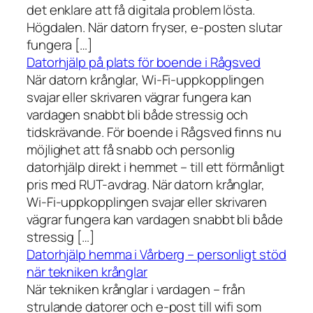
det enklare att få digitala problem lösta.
Högdalen. När datorn fryser, e-posten slutar
fungera […]
Datorhjälp på plats för boende i Rågsved
När datorn krånglar, Wi-Fi-uppkopplingen
svajar eller skrivaren vägrar fungera kan
vardagen snabbt bli både stressig och
tidskrävande. För boende i Rågsved finns nu
möjlighet att få snabb och personlig
datorhjälp direkt i hemmet – till ett förmånligt
pris med RUT-avdrag. När datorn krånglar,
Wi-Fi-uppkopplingen svajar eller skrivaren
vägrar fungera kan vardagen snabbt bli både
stressig […]
Datorhjälp hemma i Vårberg – personligt stöd
när tekniken krånglar
När tekniken krånglar i vardagen – från
strulande datorer och e-post till wifi som