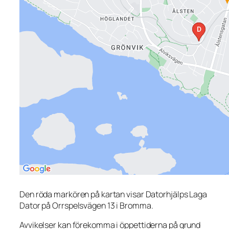
Den röda markören på kartan visar Datorhjälps Laga
Dator på Orrspelsvägen 13 i Bromma.
Avvikelser kan förekomma i öppettiderna på grund