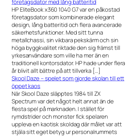
företagsdator med lång batteritid
HP EliteBook x360 1040 G7 var en påkostad
företagsdator som kombinerade elegant
design, lång batteritid och flera avancerade
säkerhetsfunktioner. Med sitt tunna
metallchassi, sin vikbara pekskärm och sin
höga byggkvalitet riktade den sig främst till
yrkesanvändare som ville ha mer än en
traditionell kontorsdator. HP hade under flera
år blivit allt bättre på att tillverka […]
Skool Daze – spelet som gjorde skolan till ett
öppet kaos
När Skool Daze släpptes 1984 till ZX
Spectrum var det något helt annat än de
flesta spel på marknaden. I stället för
rymdstrider och monster fick spelaren
uppleva en kaotisk skoldag där målet var att
stjäla sitt eget betyg ur personalrummets