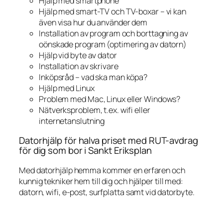
Hjälp med smartphone
Hjälp med smart-TV och TV-boxar – vi kan
även visa hur du använder dem
Installation av program och borttagning av
oönskade program (optimering av datorn)
Hjälp vid byte av dator
Installation av skrivare
Inköpsråd – vad ska man köpa?
Hjälp med Linux
Problem med Mac, Linux eller Windows?
Nätverksproblem, t.ex. wifi eller
internetanslutning
Datorhjälp för halva priset med RUT-avdrag
för dig som bor i Sankt Eriksplan
Med datorhjälp hemma kommer en erfaren och
kunnig tekniker hem till dig och hjälper till med:
datorn, wifi, e-post, surfplatta samt vid datorbyte.