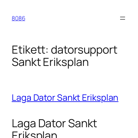
Hoppa
till
8086
innehåll
Etikett:
datorsupport
Sankt Eriksplan
Laga Dator Sankt Eriksplan
Laga Dator Sankt
Eriksplan