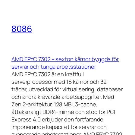
8086
AMD EPYC 7302 – sexton kärnor byggda för
servrar och tunga arbetsstationer
AMD EPYC 7302 är en kraftfull
serverprocessor med 16 kärnor och 32
trådar, utvecklad för virtualisering, databaser
och andra krävande arbetsuppgifter. Med
Zen 2-arkitektur, 128 MB L3-cache,
åttakanaligt DDR4-minne och stöd för PCI
Express 4.0 erbjuder den fortfarande
imponerande kapacitet för servrar och
avancerade arbetsstationer. AMD EPYC 7302