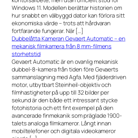
kontorsarbete, men utan officiellt stöd för
Windows 11. Modellen berättar historien om
hur snabbt en välbyggd dator kan förlora sitt
ekonomiska värde – trots att hårdvaran
fortfarande fungerar. När […]
Dubbelåtta Kameran Gevaert Automatic – en
mekanisk filmkamera från 8 mm-filmens
storhetstid
Gevaert Automatic är en ovanlig mekanisk
dubbel-8-kamera från tiden före Gevaerts
sammanslagning med Agfa. Med fjäderdriven
motor, utbytbart Steinheil-objektiv och
filmhastigheter på upp till 32 bilder per
sekund är den både ett intressant stycke
fotohistoria och ett fint exempel på den
avancerade finmekanik som präglade 1900-
talets analoga filmkameror. Långt innan
mobiltelefoner och digitala videokameror