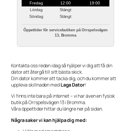
Fredag
12:00
19:00
Lördag
Stängt
Söndag
Stängt
Öppettider för servicebutiken på Orrspelsvägen
13, Bromma
Kontakta oss redan idag så hjälper vi dig att få din
dator att återgå till sitt bästa skick.
Din dator kommer att tacka dig, och du kommer att
uppleva skillnaden med
Laga Dator
!
Vi finns inte bara på internet – vi har även en fysisk
butik på Orrspelsvägen 13 i Bromma.
Våra öppettider hittar du längre ner på sidan.
Några saker vi kan hjälpa dig med: