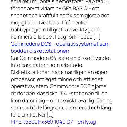
språket i miljontals hemdatorer. På Atari ST
fördes arvet vidare av GFA BASIC – ett
snabbt och kraftfullt språk som gjorde det
möjligt att utveckla allt från enkla
hobbyprogram till grafiska verktyg och
kommersiella spel. I dag förknippas […]
Commodore DOS – operativsystemet som
bodde i diskettstationen
När Commodore 64 läste en diskett var det
inte bara datorn som arbetade.
Diskettstationen hade nämligen en egen
processor, ett eget minne och ett eget
operativsystem. Commodore DOS gjorde
därför den klassiska 1541-stationen till en
liten dator i sig – en tekniskt ovanlig lösning
som var både långsam, avancerad och långt
före sin tid. När […]
HP EliteBook x360 1040 G7 – en lyxig