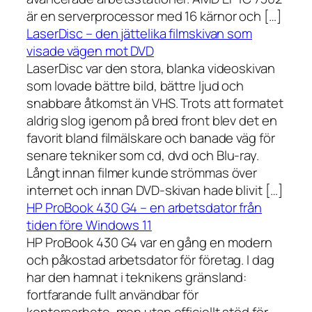
är en serverprocessor med 16 kärnor och […]
LaserDisc – den jättelika filmskivan som
visade vägen mot DVD
LaserDisc var den stora, blanka videoskivan
som lovade bättre bild, bättre ljud och
snabbare åtkomst än VHS. Trots att formatet
aldrig slog igenom på bred front blev det en
favorit bland filmälskare och banade väg för
senare tekniker som cd, dvd och Blu-ray.
Långt innan filmer kunde strömmas över
internet och innan DVD-skivan hade blivit […]
HP ProBook 430 G4 – en arbetsdator från
tiden före Windows 11
HP ProBook 430 G4 var en gång en modern
och påkostad arbetsdator för företag. I dag
har den hamnat i teknikens gränsland:
fortfarande fullt användbar för