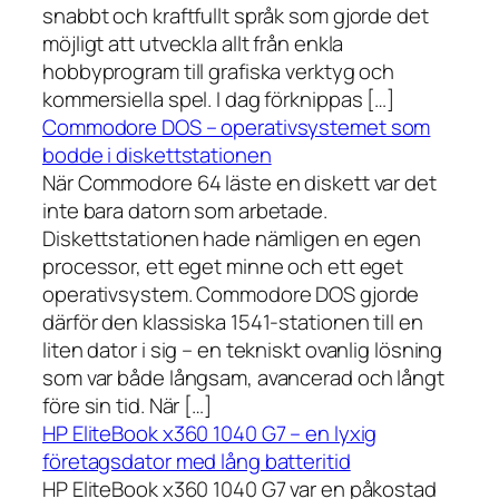
snabbt och kraftfullt språk som gjorde det
möjligt att utveckla allt från enkla
hobbyprogram till grafiska verktyg och
kommersiella spel. I dag förknippas […]
Commodore DOS – operativsystemet som
bodde i diskettstationen
När Commodore 64 läste en diskett var det
inte bara datorn som arbetade.
Diskettstationen hade nämligen en egen
processor, ett eget minne och ett eget
operativsystem. Commodore DOS gjorde
därför den klassiska 1541-stationen till en
liten dator i sig – en tekniskt ovanlig lösning
som var både långsam, avancerad och långt
före sin tid. När […]
HP EliteBook x360 1040 G7 – en lyxig
företagsdator med lång batteritid
HP EliteBook x360 1040 G7 var en påkostad