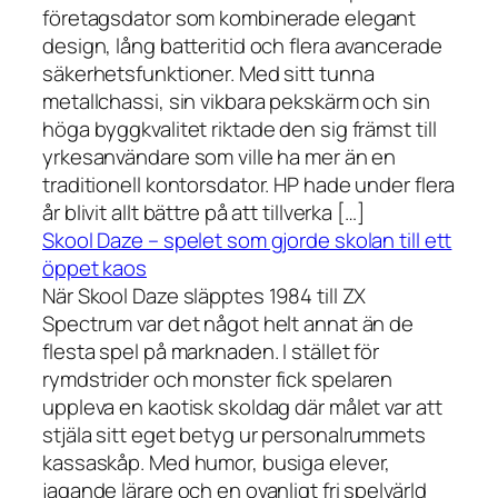
företagsdator som kombinerade elegant
design, lång batteritid och flera avancerade
säkerhetsfunktioner. Med sitt tunna
metallchassi, sin vikbara pekskärm och sin
höga byggkvalitet riktade den sig främst till
yrkesanvändare som ville ha mer än en
traditionell kontorsdator. HP hade under flera
år blivit allt bättre på att tillverka […]
Skool Daze – spelet som gjorde skolan till ett
öppet kaos
När Skool Daze släpptes 1984 till ZX
Spectrum var det något helt annat än de
flesta spel på marknaden. I stället för
rymdstrider och monster fick spelaren
uppleva en kaotisk skoldag där målet var att
stjäla sitt eget betyg ur personalrummets
kassaskåp. Med humor, busiga elever,
jagande lärare och en ovanligt fri spelvärld