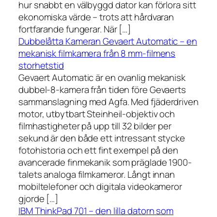
hur snabbt en välbyggd dator kan förlora sitt
ekonomiska värde – trots att hårdvaran
fortfarande fungerar. När […]
Dubbelåtta Kameran Gevaert Automatic – en
mekanisk filmkamera från 8 mm-filmens
storhetstid
Gevaert Automatic är en ovanlig mekanisk
dubbel-8-kamera från tiden före Gevaerts
sammanslagning med Agfa. Med fjäderdriven
motor, utbytbart Steinheil-objektiv och
filmhastigheter på upp till 32 bilder per
sekund är den både ett intressant stycke
fotohistoria och ett fint exempel på den
avancerade finmekanik som präglade 1900-
talets analoga filmkameror. Långt innan
mobiltelefoner och digitala videokameror
gjorde […]
IBM ThinkPad 701 – den lilla datorn som