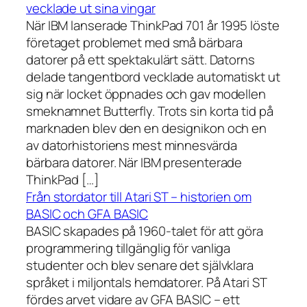
vecklade ut sina vingar
När IBM lanserade ThinkPad 701 år 1995 löste
företaget problemet med små bärbara
datorer på ett spektakulärt sätt. Datorns
delade tangentbord vecklade automatiskt ut
sig när locket öppnades och gav modellen
smeknamnet Butterfly. Trots sin korta tid på
marknaden blev den en designikon och en
av datorhistoriens mest minnesvärda
bärbara datorer. När IBM presenterade
ThinkPad […]
Från stordator till Atari ST – historien om
BASIC och GFA BASIC
BASIC skapades på 1960-talet för att göra
programmering tillgänglig för vanliga
studenter och blev senare det självklara
språket i miljontals hemdatorer. På Atari ST
fördes arvet vidare av GFA BASIC – ett