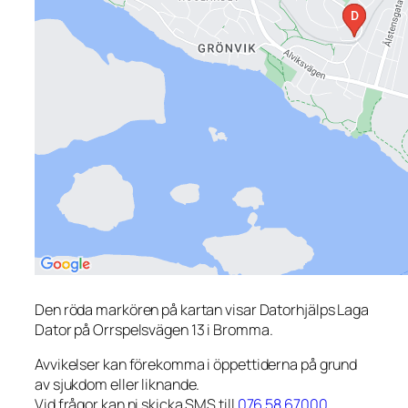
Den röda markören på kartan visar Datorhjälps Laga
Dator på Orrspelsvägen 13 i Bromma.
Avvikelser kan förekomma i öppettiderna på grund
av sjukdom eller liknande.
Vid frågor kan ni skicka SMS till
076 58 67000
.