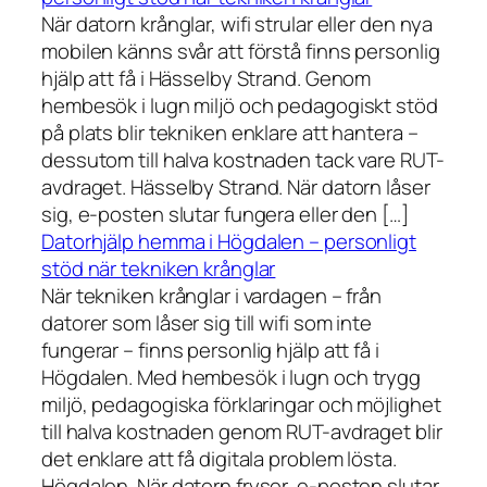
När datorn krånglar, wifi strular eller den nya
mobilen känns svår att förstå finns personlig
hjälp att få i Hässelby Strand. Genom
hembesök i lugn miljö och pedagogiskt stöd
på plats blir tekniken enklare att hantera –
dessutom till halva kostnaden tack vare RUT-
avdraget. Hässelby Strand. När datorn låser
sig, e-posten slutar fungera eller den […]
Datorhjälp hemma i Högdalen – personligt
stöd när tekniken krånglar
När tekniken krånglar i vardagen – från
datorer som låser sig till wifi som inte
fungerar – finns personlig hjälp att få i
Högdalen. Med hembesök i lugn och trygg
miljö, pedagogiska förklaringar och möjlighet
till halva kostnaden genom RUT-avdraget blir
det enklare att få digitala problem lösta.
Högdalen. När datorn fryser, e-posten slutar