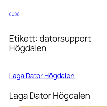
Hoppa
till
8086
innehåll
Etikett:
datorsupport
Högdalen
Laga Dator Högdalen
Laga Dator Högdalen