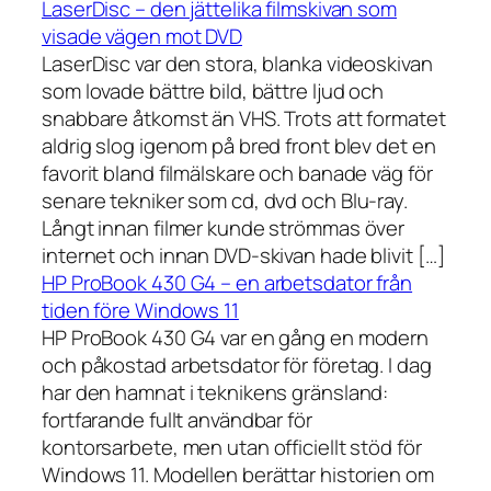
LaserDisc – den jättelika filmskivan som
visade vägen mot DVD
LaserDisc var den stora, blanka videoskivan
som lovade bättre bild, bättre ljud och
snabbare åtkomst än VHS. Trots att formatet
aldrig slog igenom på bred front blev det en
favorit bland filmälskare och banade väg för
senare tekniker som cd, dvd och Blu-ray.
Långt innan filmer kunde strömmas över
internet och innan DVD-skivan hade blivit […]
HP ProBook 430 G4 – en arbetsdator från
tiden före Windows 11
HP ProBook 430 G4 var en gång en modern
och påkostad arbetsdator för företag. I dag
har den hamnat i teknikens gränsland:
fortfarande fullt användbar för
kontorsarbete, men utan officiellt stöd för
Windows 11. Modellen berättar historien om