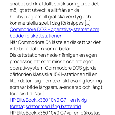
snabbt och kraftfullt språk som gjorde det
möjligt att utveckla allt från enkla
hobbyprogram till grafiska verktyg och
kommersiella spel. I dag förknippas […]
Commodore DOS – operativsystemet som
bodde i diskettstationen
När Commodore 64 läste en diskett var det
inte bara datorn som arbetade.
Diskettstationen hade nämligen en egen
processor, ett eget minne och ett eget
operativsystem. Commodore DOS gjorde
därför den klassiska 1541-stationen till en
liten dator i sig – en tekniskt ovanlig lösning
som var både långsam, avancerad och långt
före sin tid. När […]
HP EliteBook x360 1040 G7 – en lyxig
företagsdator med lång batteritid
HP EliteBook x360 1040 G7 var en påkostad