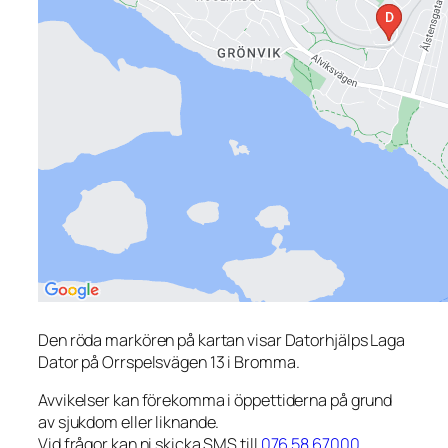
Den röda markören på kartan visar Datorhjälps Laga
Dator på Orrspelsvägen 13 i Bromma.
Avvikelser kan förekomma i öppettiderna på grund
av sjukdom eller liknande.
Vid frågor kan ni skicka SMS till
076 58 67000
.