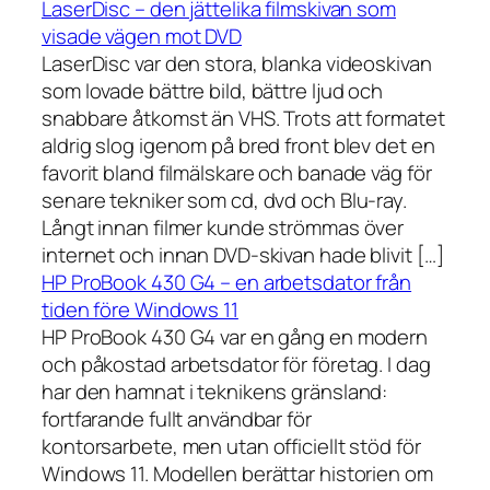
LaserDisc – den jättelika filmskivan som
visade vägen mot DVD
LaserDisc var den stora, blanka videoskivan
som lovade bättre bild, bättre ljud och
snabbare åtkomst än VHS. Trots att formatet
aldrig slog igenom på bred front blev det en
favorit bland filmälskare och banade väg för
senare tekniker som cd, dvd och Blu-ray.
Långt innan filmer kunde strömmas över
internet och innan DVD-skivan hade blivit […]
HP ProBook 430 G4 – en arbetsdator från
tiden före Windows 11
HP ProBook 430 G4 var en gång en modern
och påkostad arbetsdator för företag. I dag
har den hamnat i teknikens gränsland:
fortfarande fullt användbar för
kontorsarbete, men utan officiellt stöd för
Windows 11. Modellen berättar historien om