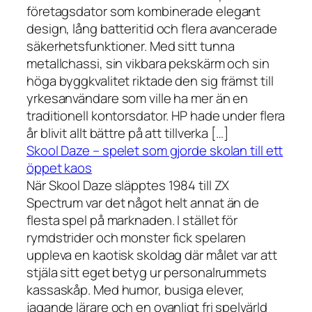
företagsdator som kombinerade elegant
design, lång batteritid och flera avancerade
säkerhetsfunktioner. Med sitt tunna
metallchassi, sin vikbara pekskärm och sin
höga byggkvalitet riktade den sig främst till
yrkesanvändare som ville ha mer än en
traditionell kontorsdator. HP hade under flera
år blivit allt bättre på att tillverka […]
Skool Daze – spelet som gjorde skolan till ett
öppet kaos
När Skool Daze släpptes 1984 till ZX
Spectrum var det något helt annat än de
flesta spel på marknaden. I stället för
rymdstrider och monster fick spelaren
uppleva en kaotisk skoldag där målet var att
stjäla sitt eget betyg ur personalrummets
kassaskåp. Med humor, busiga elever,
jagande lärare och en ovanligt fri spelvärld