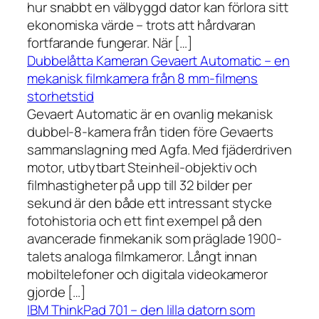
hur snabbt en välbyggd dator kan förlora sitt
ekonomiska värde – trots att hårdvaran
fortfarande fungerar. När […]
Dubbelåtta Kameran Gevaert Automatic – en
mekanisk filmkamera från 8 mm-filmens
storhetstid
Gevaert Automatic är en ovanlig mekanisk
dubbel-8-kamera från tiden före Gevaerts
sammanslagning med Agfa. Med fjäderdriven
motor, utbytbart Steinheil-objektiv och
filmhastigheter på upp till 32 bilder per
sekund är den både ett intressant stycke
fotohistoria och ett fint exempel på den
avancerade finmekanik som präglade 1900-
talets analoga filmkameror. Långt innan
mobiltelefoner och digitala videokameror
gjorde […]
IBM ThinkPad 701 – den lilla datorn som