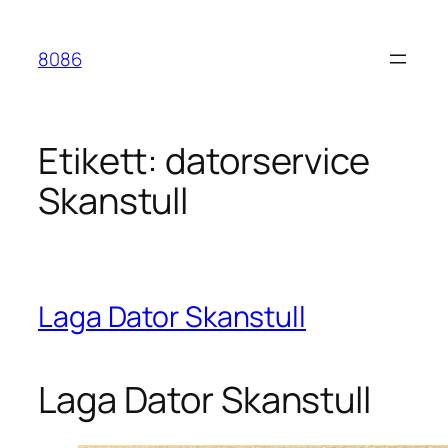
Hoppa
till
8086
innehåll
Etikett:
datorservice
Skanstull
Laga Dator Skanstull
Laga Dator Skanstull