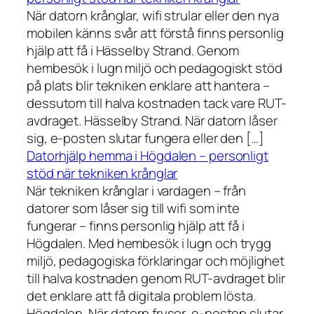
När datorn krånglar, wifi strular eller den nya
mobilen känns svår att förstå finns personlig
hjälp att få i Hässelby Strand. Genom
hembesök i lugn miljö och pedagogiskt stöd
på plats blir tekniken enklare att hantera –
dessutom till halva kostnaden tack vare RUT-
avdraget. Hässelby Strand. När datorn låser
sig, e-posten slutar fungera eller den […]
Datorhjälp hemma i Högdalen – personligt
stöd när tekniken krånglar
När tekniken krånglar i vardagen – från
datorer som låser sig till wifi som inte
fungerar – finns personlig hjälp att få i
Högdalen. Med hembesök i lugn och trygg
miljö, pedagogiska förklaringar och möjlighet
till halva kostnaden genom RUT-avdraget blir
det enklare att få digitala problem lösta.
Högdalen. När datorn fryser, e-posten slutar