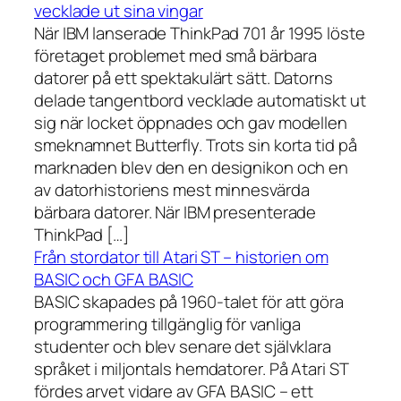
vecklade ut sina vingar
När IBM lanserade ThinkPad 701 år 1995 löste
företaget problemet med små bärbara
datorer på ett spektakulärt sätt. Datorns
delade tangentbord vecklade automatiskt ut
sig när locket öppnades och gav modellen
smeknamnet Butterfly. Trots sin korta tid på
marknaden blev den en designikon och en
av datorhistoriens mest minnesvärda
bärbara datorer. När IBM presenterade
ThinkPad […]
Från stordator till Atari ST – historien om
BASIC och GFA BASIC
BASIC skapades på 1960-talet för att göra
programmering tillgänglig för vanliga
studenter och blev senare det självklara
språket i miljontals hemdatorer. På Atari ST
fördes arvet vidare av GFA BASIC – ett