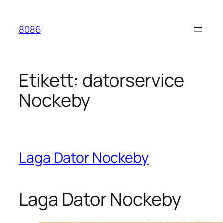
Hoppa
till
8086
innehåll
Etikett:
datorservice
Nockeby
Laga Dator Nockeby
Laga Dator Nockeby