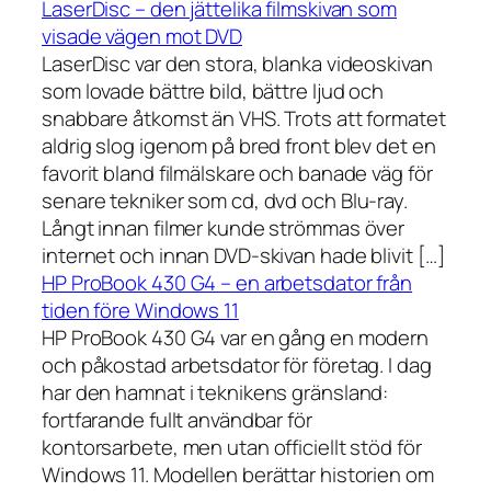
LaserDisc – den jättelika filmskivan som
visade vägen mot DVD
LaserDisc var den stora, blanka videoskivan
som lovade bättre bild, bättre ljud och
snabbare åtkomst än VHS. Trots att formatet
aldrig slog igenom på bred front blev det en
favorit bland filmälskare och banade väg för
senare tekniker som cd, dvd och Blu-ray.
Långt innan filmer kunde strömmas över
internet och innan DVD-skivan hade blivit […]
HP ProBook 430 G4 – en arbetsdator från
tiden före Windows 11
HP ProBook 430 G4 var en gång en modern
och påkostad arbetsdator för företag. I dag
har den hamnat i teknikens gränsland:
fortfarande fullt användbar för
kontorsarbete, men utan officiellt stöd för
Windows 11. Modellen berättar historien om