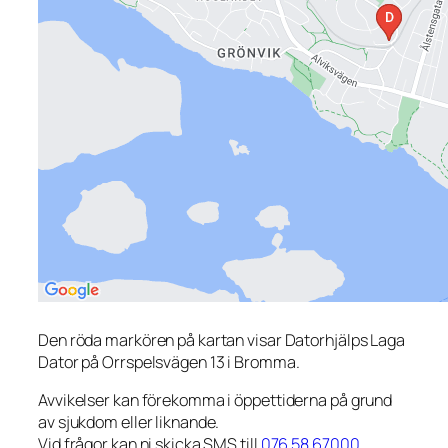
Den röda markören på kartan visar Datorhjälps Laga
Dator på Orrspelsvägen 13 i Bromma.
Avvikelser kan förekomma i öppettiderna på grund
av sjukdom eller liknande.
Vid frågor kan ni skicka SMS till
076 58 67000
.