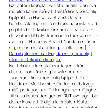
När datorn krånglar, wifi strular eller den nya
mobilen känns svår att förstå finns personlig
hjälp att få i Hässelby Strand. Genom
hembesök i lugn miljö och pedagogiskt stöd
på plats blir tekniken enklare att hantera –
dessutom till halva kostnaden tack vare RUT-
avdraget. Hässelby Strand. När datorn låser
sig, e-posten slutar fungera eller den […]
Datorhjälp hemma i Högdalen – personligt
stöd när tekniken krånglar
När tekniken krånglar i vardagen – från
datorer som låser sig till wifi som inte
fungerar – finns personlig hjälp att få i
Högdalen. Med hembesök i lugn och trygg
miljö, pedagogiska förklaringar och möjlighet
till halva kostnaden genom RUT-avdraget blir
det enklare att få digitala problem lösta.
Högdalen. När datorn fryser, e-posten slutar