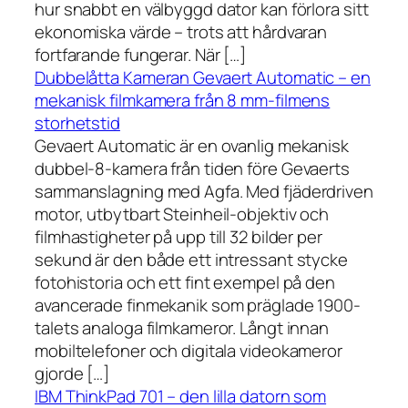
hur snabbt en välbyggd dator kan förlora sitt
ekonomiska värde – trots att hårdvaran
fortfarande fungerar. När […]
Dubbelåtta Kameran Gevaert Automatic – en
mekanisk filmkamera från 8 mm-filmens
storhetstid
Gevaert Automatic är en ovanlig mekanisk
dubbel-8-kamera från tiden före Gevaerts
sammanslagning med Agfa. Med fjäderdriven
motor, utbytbart Steinheil-objektiv och
filmhastigheter på upp till 32 bilder per
sekund är den både ett intressant stycke
fotohistoria och ett fint exempel på den
avancerade finmekanik som präglade 1900-
talets analoga filmkameror. Långt innan
mobiltelefoner och digitala videokameror
gjorde […]
IBM ThinkPad 701 – den lilla datorn som