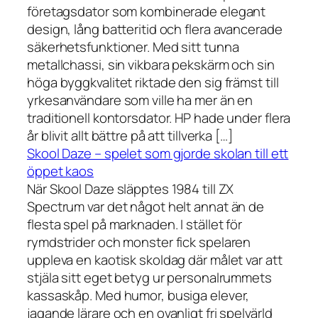
företagsdator som kombinerade elegant
design, lång batteritid och flera avancerade
säkerhetsfunktioner. Med sitt tunna
metallchassi, sin vikbara pekskärm och sin
höga byggkvalitet riktade den sig främst till
yrkesanvändare som ville ha mer än en
traditionell kontorsdator. HP hade under flera
år blivit allt bättre på att tillverka […]
Skool Daze – spelet som gjorde skolan till ett
öppet kaos
När Skool Daze släpptes 1984 till ZX
Spectrum var det något helt annat än de
flesta spel på marknaden. I stället för
rymdstrider och monster fick spelaren
uppleva en kaotisk skoldag där målet var att
stjäla sitt eget betyg ur personalrummets
kassaskåp. Med humor, busiga elever,
jagande lärare och en ovanligt fri spelvärld