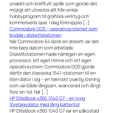
snabbt och kraftfullt språk som gjorde det
möjligt att utveckla allt från enkla
hobbyprogram till grafiska verktyg och
kommersiella spel. I dag förknippas […]
Commodore DOS – operativsystemet som
bodde i diskettstationen
När Commodore 64 läste en diskett var det
inte bara datorn som arbetade.
Diskettstationen hade nämligen en egen
processor, ett eget minne och ett eget
operativsystem. Commodore DOS gjorde
därför den klassiska 1541-stationen till en
liten dator i sig – en tekniskt ovanlig lösning
som var både långsam, avancerad och långt
före sin tid. När […]
HP EliteBook x360 1040 G7 – en lyxig
företagsdator med lång batteritid
HP EliteBook x360 1040 G7 var en påkostad