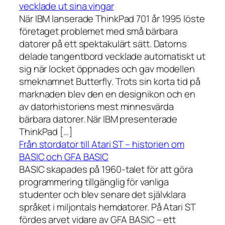
vecklade ut sina vingar
När IBM lanserade ThinkPad 701 år 1995 löste
företaget problemet med små bärbara
datorer på ett spektakulärt sätt. Datorns
delade tangentbord vecklade automatiskt ut
sig när locket öppnades och gav modellen
smeknamnet Butterfly. Trots sin korta tid på
marknaden blev den en designikon och en
av datorhistoriens mest minnesvärda
bärbara datorer. När IBM presenterade
ThinkPad […]
Från stordator till Atari ST – historien om
BASIC och GFA BASIC
BASIC skapades på 1960-talet för att göra
programmering tillgänglig för vanliga
studenter och blev senare det självklara
språket i miljontals hemdatorer. På Atari ST
fördes arvet vidare av GFA BASIC – ett