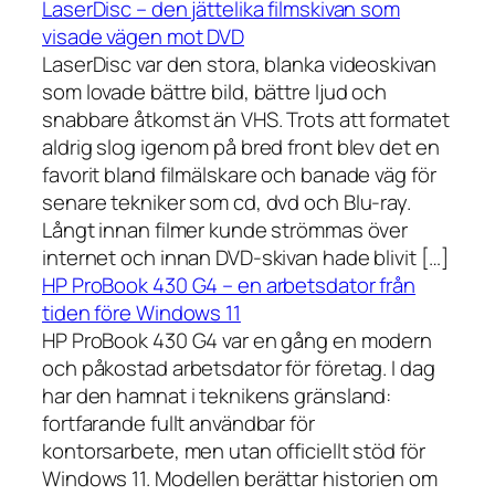
LaserDisc – den jättelika filmskivan som
visade vägen mot DVD
LaserDisc var den stora, blanka videoskivan
som lovade bättre bild, bättre ljud och
snabbare åtkomst än VHS. Trots att formatet
aldrig slog igenom på bred front blev det en
favorit bland filmälskare och banade väg för
senare tekniker som cd, dvd och Blu-ray.
Långt innan filmer kunde strömmas över
internet och innan DVD-skivan hade blivit […]
HP ProBook 430 G4 – en arbetsdator från
tiden före Windows 11
HP ProBook 430 G4 var en gång en modern
och påkostad arbetsdator för företag. I dag
har den hamnat i teknikens gränsland:
fortfarande fullt användbar för
kontorsarbete, men utan officiellt stöd för
Windows 11. Modellen berättar historien om