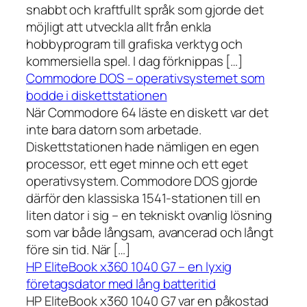
snabbt och kraftfullt språk som gjorde det
möjligt att utveckla allt från enkla
hobbyprogram till grafiska verktyg och
kommersiella spel. I dag förknippas […]
Commodore DOS – operativsystemet som
bodde i diskettstationen
När Commodore 64 läste en diskett var det
inte bara datorn som arbetade.
Diskettstationen hade nämligen en egen
processor, ett eget minne och ett eget
operativsystem. Commodore DOS gjorde
därför den klassiska 1541-stationen till en
liten dator i sig – en tekniskt ovanlig lösning
som var både långsam, avancerad och långt
före sin tid. När […]
HP EliteBook x360 1040 G7 – en lyxig
företagsdator med lång batteritid
HP EliteBook x360 1040 G7 var en påkostad