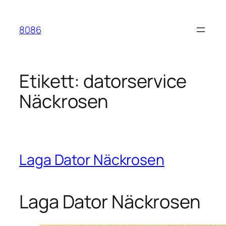
Hoppa
till
8086
innehåll
Etikett:
datorservice
Näckrosen
Laga Dator Näckrosen
Laga Dator Näckrosen