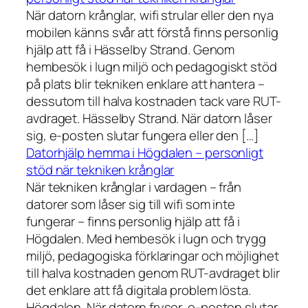
När datorn krånglar, wifi strular eller den nya
mobilen känns svår att förstå finns personlig
hjälp att få i Hässelby Strand. Genom
hembesök i lugn miljö och pedagogiskt stöd
på plats blir tekniken enklare att hantera –
dessutom till halva kostnaden tack vare RUT-
avdraget. Hässelby Strand. När datorn låser
sig, e-posten slutar fungera eller den […]
Datorhjälp hemma i Högdalen – personligt
stöd när tekniken krånglar
När tekniken krånglar i vardagen – från
datorer som låser sig till wifi som inte
fungerar – finns personlig hjälp att få i
Högdalen. Med hembesök i lugn och trygg
miljö, pedagogiska förklaringar och möjlighet
till halva kostnaden genom RUT-avdraget blir
det enklare att få digitala problem lösta.
Högdalen. När datorn fryser, e-posten slutar