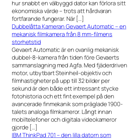
hur snabbt en välbyggd dator kan förlora sitt
ekonomiska värde – trots att hårdvaran
fortfarande fungerar. När […]
Dubbelåtta Kameran Gevaert Automatic – en
mekanisk filmkamera från 8 mm-filmens
storhetstid
Gevaert Automatic är en ovanlig mekanisk
dubbel-8-kamera från tiden före Gevaerts
sammanslagning med Agfa. Med fjäderdriven
motor, utbytbart Steinheil-objektiv och
filmhastigheter på upp till 32 bilder per
sekund är den både ett intressant stycke
fotohistoria och ett fint exempel på den
avancerade finmekanik som präglade 1900-
talets analoga filmkameror. Långt innan
mobiltelefoner och digitala videokameror
gjorde […]
IBM ThinkPad 701 – den lilla datorn som