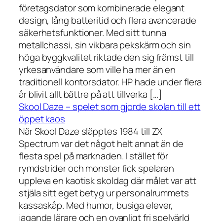
företagsdator som kombinerade elegant
design, lång batteritid och flera avancerade
säkerhetsfunktioner. Med sitt tunna
metallchassi, sin vikbara pekskärm och sin
höga byggkvalitet riktade den sig främst till
yrkesanvändare som ville ha mer än en
traditionell kontorsdator. HP hade under flera
år blivit allt bättre på att tillverka […]
Skool Daze – spelet som gjorde skolan till ett
öppet kaos
När Skool Daze släpptes 1984 till ZX
Spectrum var det något helt annat än de
flesta spel på marknaden. I stället för
rymdstrider och monster fick spelaren
uppleva en kaotisk skoldag där målet var att
stjäla sitt eget betyg ur personalrummets
kassaskåp. Med humor, busiga elever,
jagande lärare och en ovanligt fri spelvärld