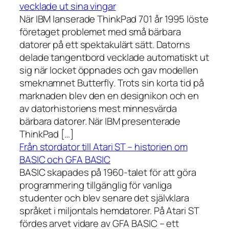
vecklade ut sina vingar
När IBM lanserade ThinkPad 701 år 1995 löste
företaget problemet med små bärbara
datorer på ett spektakulärt sätt. Datorns
delade tangentbord vecklade automatiskt ut
sig när locket öppnades och gav modellen
smeknamnet Butterfly. Trots sin korta tid på
marknaden blev den en designikon och en
av datorhistoriens mest minnesvärda
bärbara datorer. När IBM presenterade
ThinkPad […]
Från stordator till Atari ST – historien om
BASIC och GFA BASIC
BASIC skapades på 1960-talet för att göra
programmering tillgänglig för vanliga
studenter och blev senare det självklara
språket i miljontals hemdatorer. På Atari ST
fördes arvet vidare av GFA BASIC – ett