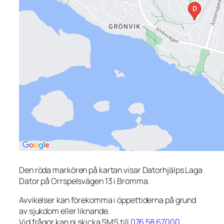
Den röda markören på kartan visar Datorhjälps Laga
Dator på Orrspelsvägen 13 i Bromma.
Avvikelser kan förekomma i öppettiderna på grund
av sjukdom eller liknande.
Vid frågor kan ni skicka SMS till
076 58 67000
.