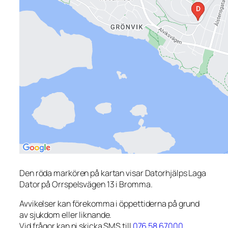
Den röda markören på kartan visar Datorhjälps Laga
Dator på Orrspelsvägen 13 i Bromma.
Avvikelser kan förekomma i öppettiderna på grund
av sjukdom eller liknande.
Vid frågor kan ni skicka SMS till
076 58 67000
.