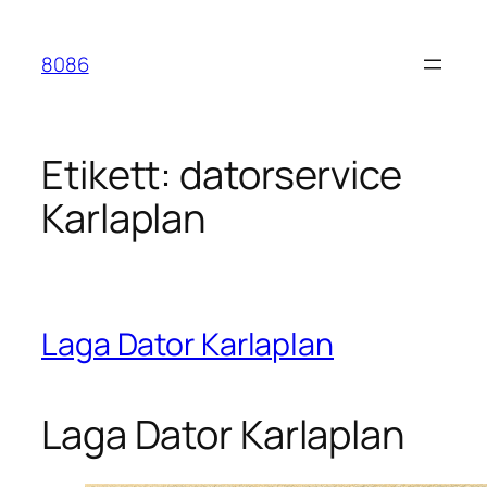
Hoppa
till
8086
innehåll
Etikett:
datorservice
Karlaplan
Laga Dator Karlaplan
Laga Dator Karlaplan