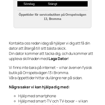
Söndag
Stängt
Öppettider för servicebutiken på Orrspelsvägen
13, Bromma
Kontakta oss redan idag så hjälper vi dig att få din
dator att återgå till sitt bästa skick.
Din dator kommer att tacka dig, och du kommer att
uppleva skillnaden med
Laga Dator
!
Vi finns inte bara på internet – vi har även en fysisk
butik på Orrspelsvägen 13 i Bromma.
Våra öppettider hittar du längre ner på sidan.
Några saker vi kan hjälpa dig med:
Hjälp med smartphone
Hjälp med smart-TV och TV-boxar – vi kan