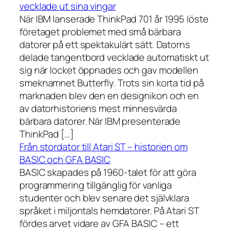
vecklade ut sina vingar
När IBM lanserade ThinkPad 701 år 1995 löste
företaget problemet med små bärbara
datorer på ett spektakulärt sätt. Datorns
delade tangentbord vecklade automatiskt ut
sig när locket öppnades och gav modellen
smeknamnet Butterfly. Trots sin korta tid på
marknaden blev den en designikon och en
av datorhistoriens mest minnesvärda
bärbara datorer. När IBM presenterade
ThinkPad […]
Från stordator till Atari ST – historien om
BASIC och GFA BASIC
BASIC skapades på 1960-talet för att göra
programmering tillgänglig för vanliga
studenter och blev senare det självklara
språket i miljontals hemdatorer. På Atari ST
fördes arvet vidare av GFA BASIC – ett