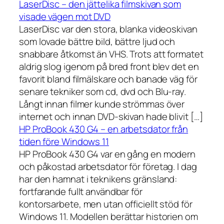
LaserDisc – den jättelika filmskivan som
visade vägen mot DVD
LaserDisc var den stora, blanka videoskivan
som lovade bättre bild, bättre ljud och
snabbare åtkomst än VHS. Trots att formatet
aldrig slog igenom på bred front blev det en
favorit bland filmälskare och banade väg för
senare tekniker som cd, dvd och Blu-ray.
Långt innan filmer kunde strömmas över
internet och innan DVD-skivan hade blivit […]
HP ProBook 430 G4 – en arbetsdator från
tiden före Windows 11
HP ProBook 430 G4 var en gång en modern
och påkostad arbetsdator för företag. I dag
har den hamnat i teknikens gränsland:
fortfarande fullt användbar för
kontorsarbete, men utan officiellt stöd för
Windows 11. Modellen berättar historien om