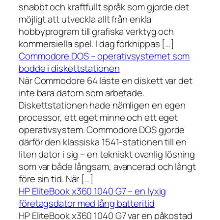
snabbt och kraftfullt språk som gjorde det
möjligt att utveckla allt från enkla
hobbyprogram till grafiska verktyg och
kommersiella spel. I dag förknippas […]
Commodore DOS – operativsystemet som
bodde i diskettstationen
När Commodore 64 läste en diskett var det
inte bara datorn som arbetade.
Diskettstationen hade nämligen en egen
processor, ett eget minne och ett eget
operativsystem. Commodore DOS gjorde
därför den klassiska 1541-stationen till en
liten dator i sig – en tekniskt ovanlig lösning
som var både långsam, avancerad och långt
före sin tid. När […]
HP EliteBook x360 1040 G7 – en lyxig
företagsdator med lång batteritid
HP EliteBook x360 1040 G7 var en påkostad