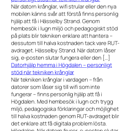
När datorn krånglar, wifi strular eller den nya
mobilen känns svår att förstå finns personlig
hjälp att få i Hässelby Strand. Genom
hembesök i lugn miljö och pedagogiskt stöd
på plats blir tekniken enklare att hantera –
dessutom till halva kostnaden tack vare RUT-
avdraget. Hässelby Strand. När datorn låser
sig, e-posten slutar fungera eller den […]
Datorhjälp hemma i Högdalen – personligt
stöd när tekniken krånglar
När tekniken krånglar i vardagen – från
datorer som låser sig till wifi som inte
fungerar – finns personlig hjälp att få i
Högdalen. Med hembesök i lugn och trygg
miljö, pedagogiska förklaringar och möjlighet
till halva kostnaden genom RUT-avdraget blir
det enklare att få digitala problem lösta.
Högdalen. När datorn fryser, e-posten slutar