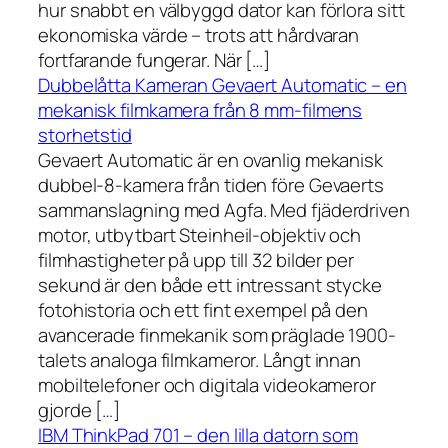
hur snabbt en välbyggd dator kan förlora sitt
ekonomiska värde – trots att hårdvaran
fortfarande fungerar. När […]
Dubbelåtta Kameran Gevaert Automatic – en
mekanisk filmkamera från 8 mm-filmens
storhetstid
Gevaert Automatic är en ovanlig mekanisk
dubbel-8-kamera från tiden före Gevaerts
sammanslagning med Agfa. Med fjäderdriven
motor, utbytbart Steinheil-objektiv och
filmhastigheter på upp till 32 bilder per
sekund är den både ett intressant stycke
fotohistoria och ett fint exempel på den
avancerade finmekanik som präglade 1900-
talets analoga filmkameror. Långt innan
mobiltelefoner och digitala videokameror
gjorde […]
IBM ThinkPad 701 – den lilla datorn som