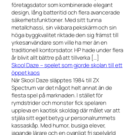
företagsdator som kombinerade elegant
design, lång batteritid och flera avancerade
säkerhetsfunktioner. Med sitt tunna
metallchassi, sin vikbara pekskärm och sin
höga byggkvalitet riktade den sig främst till
yrkesanvändare som ville ha mer än en
traditionell kontorsdator. HP hade under flera
år blivit allt bättre på att tillverka […]
Skool Daze – spelet som gjorde skolan till ett
öppet kaos
När Skool Daze släpptes 1984 till ZX
Spectrum var det något helt annat än de
flesta spel på marknaden. I stället för
rymdstrider och monster fick spelaren
uppleva en kaotisk skoldag där målet var att
stjäla sitt eget betyg ur personalrummets
kassaskåp. Med humor, busiga elever,
jagande lärare och en ovanligt fri spelvärld