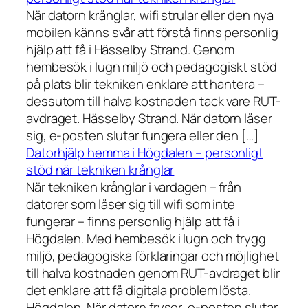
När datorn krånglar, wifi strular eller den nya
mobilen känns svår att förstå finns personlig
hjälp att få i Hässelby Strand. Genom
hembesök i lugn miljö och pedagogiskt stöd
på plats blir tekniken enklare att hantera –
dessutom till halva kostnaden tack vare RUT-
avdraget. Hässelby Strand. När datorn låser
sig, e-posten slutar fungera eller den […]
Datorhjälp hemma i Högdalen – personligt
stöd när tekniken krånglar
När tekniken krånglar i vardagen – från
datorer som låser sig till wifi som inte
fungerar – finns personlig hjälp att få i
Högdalen. Med hembesök i lugn och trygg
miljö, pedagogiska förklaringar och möjlighet
till halva kostnaden genom RUT-avdraget blir
det enklare att få digitala problem lösta.
Högdalen. När datorn fryser, e-posten slutar