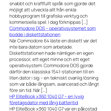
snabbt och kraftfullt språk som gjorde det
möjligt att utveckla allt från enkla
hobbyprogram till grafiska verktyg och
kommersiella spel. I dag förknippas […]
Commodore DOS – operativsystemet som
bodde i diskettstationen
När Commodore 64 läste en diskett var det
inte bara datorn som arbetade.
Diskettstationen hade nämligen en egen
processor, ett eget minne och ett eget
operativsystem. Commodore DOS gjorde
därför den klassiska 1541-stationen till en
liten dator i sig – en tekniskt ovanlig lösning
som var både långsam, avancerad och långt
före sin tid. När […]
HP EliteBook x360 1040 G7 – en lyxig
företagsdator med lång batteritid
HP EliteBook x360 1040 G7 var en påkostad