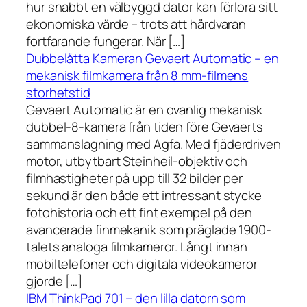
hur snabbt en välbyggd dator kan förlora sitt
ekonomiska värde – trots att hårdvaran
fortfarande fungerar. När […]
Dubbelåtta Kameran Gevaert Automatic – en
mekanisk filmkamera från 8 mm-filmens
storhetstid
Gevaert Automatic är en ovanlig mekanisk
dubbel-8-kamera från tiden före Gevaerts
sammanslagning med Agfa. Med fjäderdriven
motor, utbytbart Steinheil-objektiv och
filmhastigheter på upp till 32 bilder per
sekund är den både ett intressant stycke
fotohistoria och ett fint exempel på den
avancerade finmekanik som präglade 1900-
talets analoga filmkameror. Långt innan
mobiltelefoner och digitala videokameror
gjorde […]
IBM ThinkPad 701 – den lilla datorn som