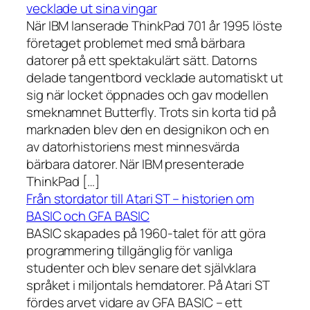
vecklade ut sina vingar
När IBM lanserade ThinkPad 701 år 1995 löste
företaget problemet med små bärbara
datorer på ett spektakulärt sätt. Datorns
delade tangentbord vecklade automatiskt ut
sig när locket öppnades och gav modellen
smeknamnet Butterfly. Trots sin korta tid på
marknaden blev den en designikon och en
av datorhistoriens mest minnesvärda
bärbara datorer. När IBM presenterade
ThinkPad […]
Från stordator till Atari ST – historien om
BASIC och GFA BASIC
BASIC skapades på 1960-talet för att göra
programmering tillgänglig för vanliga
studenter och blev senare det självklara
språket i miljontals hemdatorer. På Atari ST
fördes arvet vidare av GFA BASIC – ett