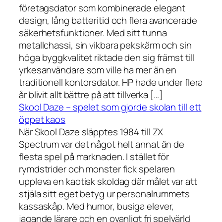
företagsdator som kombinerade elegant
design, lång batteritid och flera avancerade
säkerhetsfunktioner. Med sitt tunna
metallchassi, sin vikbara pekskärm och sin
höga byggkvalitet riktade den sig främst till
yrkesanvändare som ville ha mer än en
traditionell kontorsdator. HP hade under flera
år blivit allt bättre på att tillverka […]
Skool Daze – spelet som gjorde skolan till ett
öppet kaos
När Skool Daze släpptes 1984 till ZX
Spectrum var det något helt annat än de
flesta spel på marknaden. I stället för
rymdstrider och monster fick spelaren
uppleva en kaotisk skoldag där målet var att
stjäla sitt eget betyg ur personalrummets
kassaskåp. Med humor, busiga elever,
jagande lärare och en ovanligt fri spelvärld