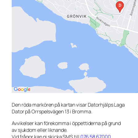
Den röda markören på kartan visar Datorhjälps Laga
Dator på Orrspelsvägen 13 i Bromma.
Avvikelser kan förekomma i öppettiderna på grund
av sjukdom eller liknande.
Vid frågor kan ni skicka SMS till
076 58 67000
.