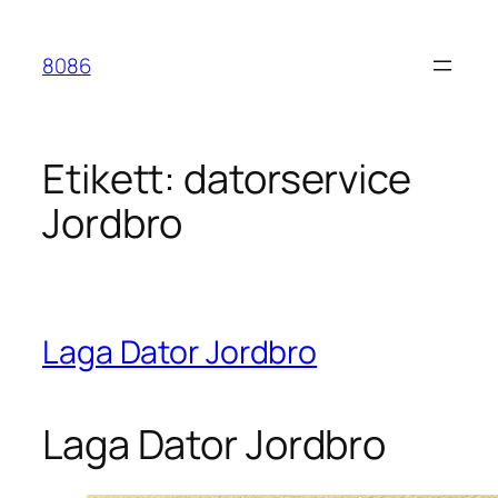
Hoppa
till
8086
innehåll
Etikett:
datorservice
Jordbro
Laga Dator Jordbro
Laga Dator Jordbro