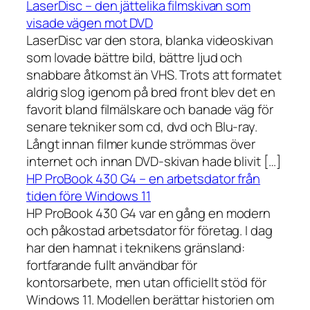
LaserDisc – den jättelika filmskivan som
visade vägen mot DVD
LaserDisc var den stora, blanka videoskivan
som lovade bättre bild, bättre ljud och
snabbare åtkomst än VHS. Trots att formatet
aldrig slog igenom på bred front blev det en
favorit bland filmälskare och banade väg för
senare tekniker som cd, dvd och Blu-ray.
Långt innan filmer kunde strömmas över
internet och innan DVD-skivan hade blivit […]
HP ProBook 430 G4 – en arbetsdator från
tiden före Windows 11
HP ProBook 430 G4 var en gång en modern
och påkostad arbetsdator för företag. I dag
har den hamnat i teknikens gränsland:
fortfarande fullt användbar för
kontorsarbete, men utan officiellt stöd för
Windows 11. Modellen berättar historien om