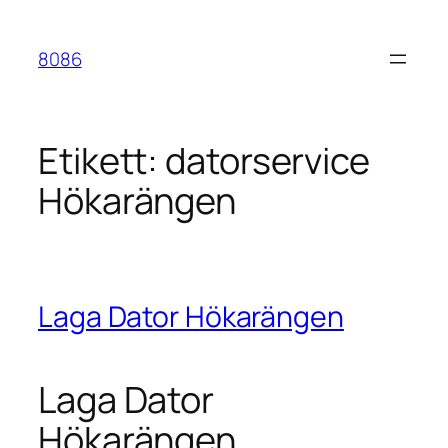
Hoppa
till
8086
innehåll
Etikett:
datorservice
Hökarängen
Laga Dator Hökarängen
Laga Dator
Hökarängen