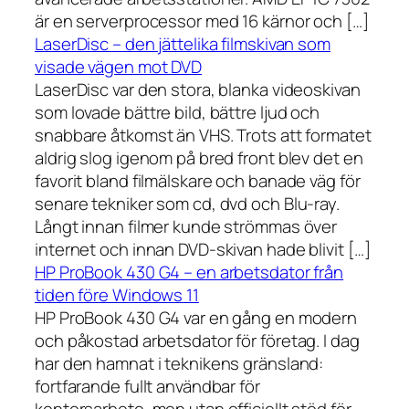
är en serverprocessor med 16 kärnor och […]
LaserDisc – den jättelika filmskivan som
visade vägen mot DVD
LaserDisc var den stora, blanka videoskivan
som lovade bättre bild, bättre ljud och
snabbare åtkomst än VHS. Trots att formatet
aldrig slog igenom på bred front blev det en
favorit bland filmälskare och banade väg för
senare tekniker som cd, dvd och Blu-ray.
Långt innan filmer kunde strömmas över
internet och innan DVD-skivan hade blivit […]
HP ProBook 430 G4 – en arbetsdator från
tiden före Windows 11
HP ProBook 430 G4 var en gång en modern
och påkostad arbetsdator för företag. I dag
har den hamnat i teknikens gränsland:
fortfarande fullt användbar för