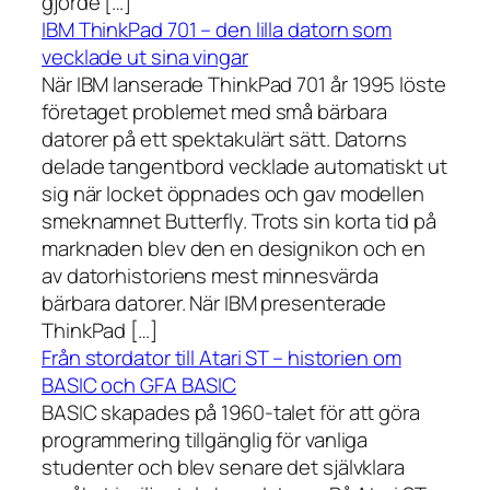
gjorde […]
IBM ThinkPad 701 – den lilla datorn som
vecklade ut sina vingar
När IBM lanserade ThinkPad 701 år 1995 löste
företaget problemet med små bärbara
datorer på ett spektakulärt sätt. Datorns
delade tangentbord vecklade automatiskt ut
sig när locket öppnades och gav modellen
smeknamnet Butterfly. Trots sin korta tid på
marknaden blev den en designikon och en
av datorhistoriens mest minnesvärda
bärbara datorer. När IBM presenterade
ThinkPad […]
Från stordator till Atari ST – historien om
BASIC och GFA BASIC
BASIC skapades på 1960-talet för att göra
programmering tillgänglig för vanliga
studenter och blev senare det självklara