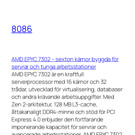
8086
AMD EPYC 7302 – sexton kärnor byggda för
servrar och tunga arbetsstationer
AMD EPYC 7302 är en kraftfull
serverprocessor med 16 kärnor och 32
trådar, utvecklad för virtualisering, databaser
och andra krävande arbetsuppgifter. Med
Zen 2-arkitektur, 128 MB L3-cache,
åttakanaligt DDR4-minne och stöd för PCI
Express 4.0 erbjuder den fortfarande
imponerande kapacitet för servrar och
avancerade arbetsstationer. AMD EPYC 7302