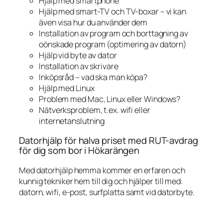
Hjälp med smartphone
Hjälp med smart-TV och TV-boxar – vi kan
även visa hur du använder dem
Installation av program och borttagning av
oönskade program (optimering av datorn)
Hjälp vid byte av dator
Installation av skrivare
Inköpsråd – vad ska man köpa?
Hjälp med Linux
Problem med Mac, Linux eller Windows?
Nätverksproblem, t.ex. wifi eller
internetanslutning
Datorhjälp för halva priset med RUT-avdrag
för dig som bor i Hökarängen
Med datorhjälp hemma kommer en erfaren och
kunnig tekniker hem till dig och hjälper till med:
datorn, wifi, e-post, surfplatta samt vid datorbyte.