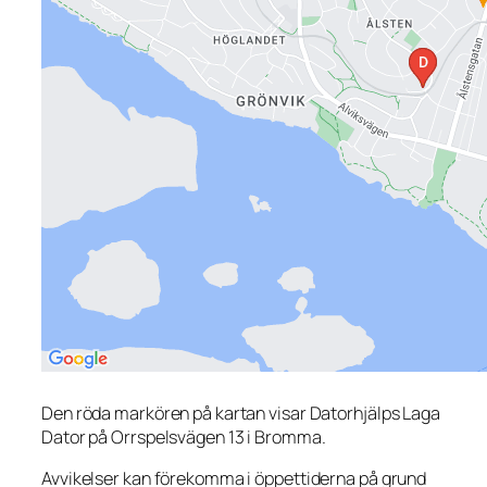
Den röda markören på kartan visar Datorhjälps Laga
Dator på Orrspelsvägen 13 i Bromma.
Avvikelser kan förekomma i öppettiderna på grund