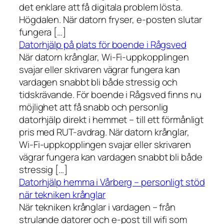
det enklare att få digitala problem lösta.
Högdalen. När datorn fryser, e-posten slutar
fungera […]
Datorhjälp på plats för boende i Rågsved
När datorn krånglar, Wi-Fi-uppkopplingen
svajar eller skrivaren vägrar fungera kan
vardagen snabbt bli både stressig och
tidskrävande. För boende i Rågsved finns nu
möjlighet att få snabb och personlig
datorhjälp direkt i hemmet – till ett förmånligt
pris med RUT-avdrag. När datorn krånglar,
Wi-Fi-uppkopplingen svajar eller skrivaren
vägrar fungera kan vardagen snabbt bli både
stressig […]
Datorhjälp hemma i Vårberg – personligt stöd
när tekniken krånglar
När tekniken krånglar i vardagen – från
strulande datorer och e-post till wifi som