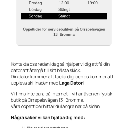
Fredag
12:00
19:00
Lördag
Stängt
Söndag
Stängt
Öppettider för servicebutiken på Orrspelsvägen
13, Bromma
Kontakta oss redan idag så hjälper vi dig att få din
dator att återgå till sitt bästa skick.
Din dator kommer att tacka dig, och du kommer att
uppleva skillnaden med
Laga Dator
!
Vi finns inte bara på internet – vi har även en fysisk
butik på Orrspelsvägen 13 i Bromma.
Våra öppettider hittar du längre ner på sidan.
Några saker vi kan hjälpa dig med: