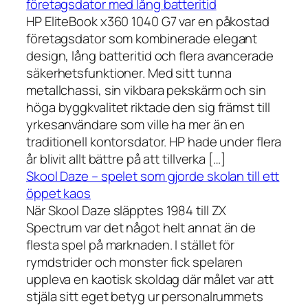
företagsdator med lång batteritid
HP EliteBook x360 1040 G7 var en påkostad
företagsdator som kombinerade elegant
design, lång batteritid och flera avancerade
säkerhetsfunktioner. Med sitt tunna
metallchassi, sin vikbara pekskärm och sin
höga byggkvalitet riktade den sig främst till
yrkesanvändare som ville ha mer än en
traditionell kontorsdator. HP hade under flera
år blivit allt bättre på att tillverka […]
Skool Daze – spelet som gjorde skolan till ett
öppet kaos
När Skool Daze släpptes 1984 till ZX
Spectrum var det något helt annat än de
flesta spel på marknaden. I stället för
rymdstrider och monster fick spelaren
uppleva en kaotisk skoldag där målet var att
stjäla sitt eget betyg ur personalrummets