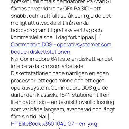
språket i miljontals hemdatorer. På Atari ST
fördes arvet vidare av GFA BASIC – ett
snabbt och kraftfullt språk som gjorde det
möjligt att utveckla allt från enkla
hobbyprogram till grafiska verktyg och
kommersiella spel. I dag förknippas […]
Commodore DOS – operativsystemet som
bodde i diskettstationen
När Commodore 64 läste en diskett var det
inte bara datorn som arbetade.
Diskettstationen hade nämligen en egen
processor, ett eget minne och ett eget
operativsystem. Commodore DOS gjorde
därför den klassiska 1541-stationen till en
liten dator i sig – en tekniskt ovanlig lösning
som var både långsam, avancerad och långt
före sin tid. När […]
HP EliteBook x360 1040 G7 – en lyxig