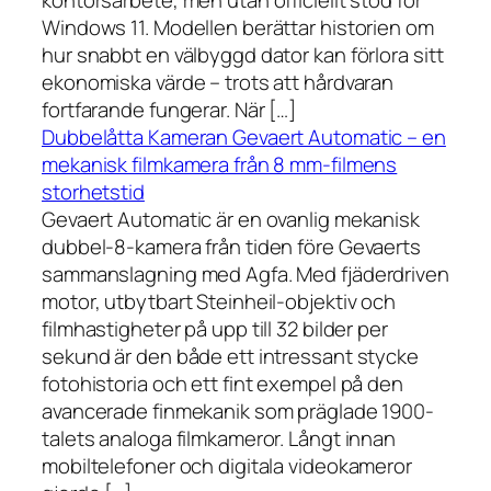
kontorsarbete, men utan officiellt stöd för
Windows 11. Modellen berättar historien om
hur snabbt en välbyggd dator kan förlora sitt
ekonomiska värde – trots att hårdvaran
fortfarande fungerar. När […]
Dubbelåtta Kameran Gevaert Automatic – en
mekanisk filmkamera från 8 mm-filmens
storhetstid
Gevaert Automatic är en ovanlig mekanisk
dubbel-8-kamera från tiden före Gevaerts
sammanslagning med Agfa. Med fjäderdriven
motor, utbytbart Steinheil-objektiv och
filmhastigheter på upp till 32 bilder per
sekund är den både ett intressant stycke
fotohistoria och ett fint exempel på den
avancerade finmekanik som präglade 1900-
talets analoga filmkameror. Långt innan
mobiltelefoner och digitala videokameror