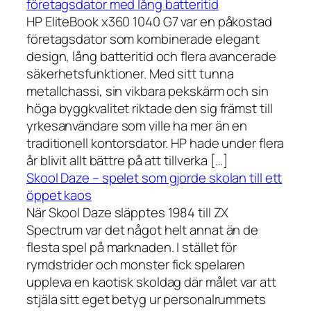
företagsdator med lång batteritid
HP EliteBook x360 1040 G7 var en påkostad
företagsdator som kombinerade elegant
design, lång batteritid och flera avancerade
säkerhetsfunktioner. Med sitt tunna
metallchassi, sin vikbara pekskärm och sin
höga byggkvalitet riktade den sig främst till
yrkesanvändare som ville ha mer än en
traditionell kontorsdator. HP hade under flera
år blivit allt bättre på att tillverka […]
Skool Daze – spelet som gjorde skolan till ett
öppet kaos
När Skool Daze släpptes 1984 till ZX
Spectrum var det något helt annat än de
flesta spel på marknaden. I stället för
rymdstrider och monster fick spelaren
uppleva en kaotisk skoldag där målet var att
stjäla sitt eget betyg ur personalrummets