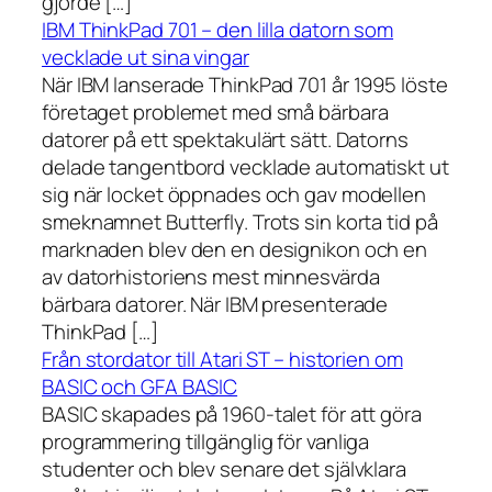
gjorde […]
IBM ThinkPad 701 – den lilla datorn som
vecklade ut sina vingar
När IBM lanserade ThinkPad 701 år 1995 löste
företaget problemet med små bärbara
datorer på ett spektakulärt sätt. Datorns
delade tangentbord vecklade automatiskt ut
sig när locket öppnades och gav modellen
smeknamnet Butterfly. Trots sin korta tid på
marknaden blev den en designikon och en
av datorhistoriens mest minnesvärda
bärbara datorer. När IBM presenterade
ThinkPad […]
Från stordator till Atari ST – historien om
BASIC och GFA BASIC
BASIC skapades på 1960-talet för att göra
programmering tillgänglig för vanliga
studenter och blev senare det självklara