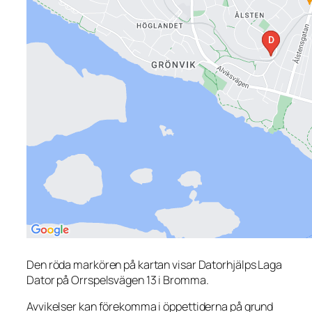
Den röda markören på kartan visar Datorhjälps Laga
Dator på Orrspelsvägen 13 i Bromma.
Avvikelser kan förekomma i öppettiderna på grund