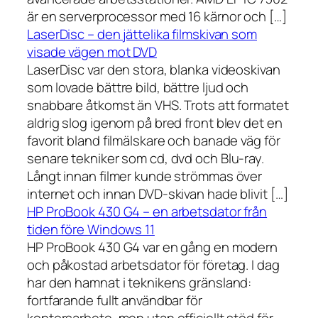
är en serverprocessor med 16 kärnor och […]
LaserDisc – den jättelika filmskivan som
visade vägen mot DVD
LaserDisc var den stora, blanka videoskivan
som lovade bättre bild, bättre ljud och
snabbare åtkomst än VHS. Trots att formatet
aldrig slog igenom på bred front blev det en
favorit bland filmälskare och banade väg för
senare tekniker som cd, dvd och Blu-ray.
Långt innan filmer kunde strömmas över
internet och innan DVD-skivan hade blivit […]
HP ProBook 430 G4 – en arbetsdator från
tiden före Windows 11
HP ProBook 430 G4 var en gång en modern
och påkostad arbetsdator för företag. I dag
har den hamnat i teknikens gränsland:
fortfarande fullt användbar för