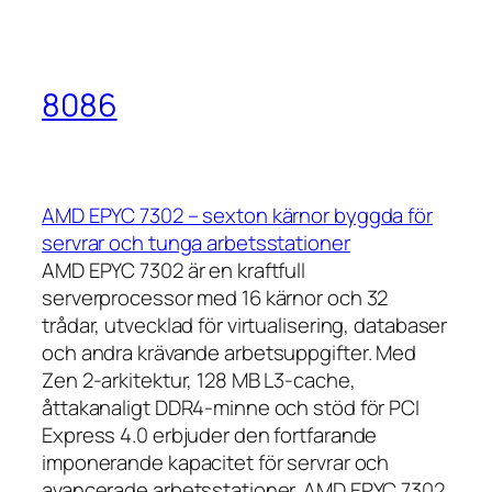
8086
AMD EPYC 7302 – sexton kärnor byggda för
servrar och tunga arbetsstationer
AMD EPYC 7302 är en kraftfull
serverprocessor med 16 kärnor och 32
trådar, utvecklad för virtualisering, databaser
och andra krävande arbetsuppgifter. Med
Zen 2-arkitektur, 128 MB L3-cache,
åttakanaligt DDR4-minne och stöd för PCI
Express 4.0 erbjuder den fortfarande
imponerande kapacitet för servrar och
avancerade arbetsstationer. AMD EPYC 7302