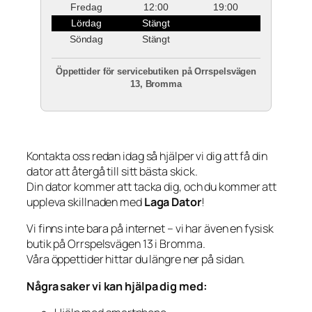
Fredag
12:00
19:00
Lördag
Stängt
Söndag
Stängt
Öppettider för servicebutiken på Orrspelsvägen
13, Bromma
Kontakta oss redan idag så hjälper vi dig att få din
dator att återgå till sitt bästa skick.
Din dator kommer att tacka dig, och du kommer att
uppleva skillnaden med
Laga Dator
!
Vi finns inte bara på internet – vi har även en fysisk
butik på Orrspelsvägen 13 i Bromma.
Våra öppettider hittar du längre ner på sidan.
Några saker vi kan hjälpa dig med: