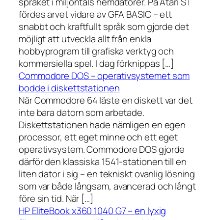
språket i miljontals hemdatorer. På Atari ST
fördes arvet vidare av GFA BASIC – ett
snabbt och kraftfullt språk som gjorde det
möjligt att utveckla allt från enkla
hobbyprogram till grafiska verktyg och
kommersiella spel. I dag förknippas […]
Commodore DOS – operativsystemet som
bodde i diskettstationen
När Commodore 64 läste en diskett var det
inte bara datorn som arbetade.
Diskettstationen hade nämligen en egen
processor, ett eget minne och ett eget
operativsystem. Commodore DOS gjorde
därför den klassiska 1541-stationen till en
liten dator i sig – en tekniskt ovanlig lösning
som var både långsam, avancerad och långt
före sin tid. När […]
HP EliteBook x360 1040 G7 – en lyxig