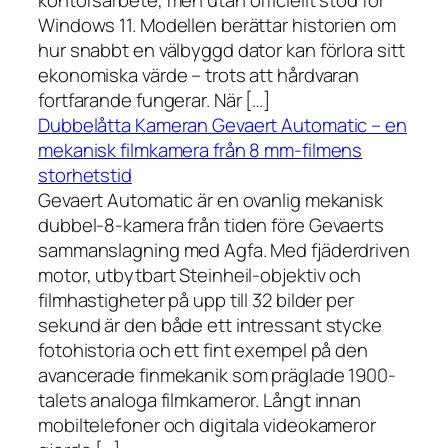
kontorsarbete, men utan officiellt stöd för
Windows 11. Modellen berättar historien om
hur snabbt en välbyggd dator kan förlora sitt
ekonomiska värde – trots att hårdvaran
fortfarande fungerar. När […]
Dubbelåtta Kameran Gevaert Automatic – en
mekanisk filmkamera från 8 mm-filmens
storhetstid
Gevaert Automatic är en ovanlig mekanisk
dubbel-8-kamera från tiden före Gevaerts
sammanslagning med Agfa. Med fjäderdriven
motor, utbytbart Steinheil-objektiv och
filmhastigheter på upp till 32 bilder per
sekund är den både ett intressant stycke
fotohistoria och ett fint exempel på den
avancerade finmekanik som präglade 1900-
talets analoga filmkameror. Långt innan
mobiltelefoner och digitala videokameror