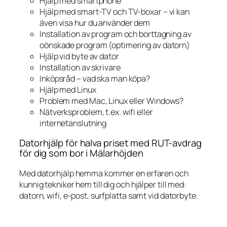
Hjälp med smartphone
Hjälp med smart-TV och TV-boxar – vi kan
även visa hur du använder dem
Installation av program och borttagning av
oönskade program (optimering av datorn)
Hjälp vid byte av dator
Installation av skrivare
Inköpsråd – vad ska man köpa?
Hjälp med Linux
Problem med Mac, Linux eller Windows?
Nätverksproblem, t.ex. wifi eller
internetanslutning
Datorhjälp för halva priset med RUT-avdrag
för dig som bor i Mälarhöjden
Med datorhjälp hemma kommer en erfaren och
kunnig tekniker hem till dig och hjälper till med:
datorn, wifi, e-post, surfplatta samt vid datorbyte.