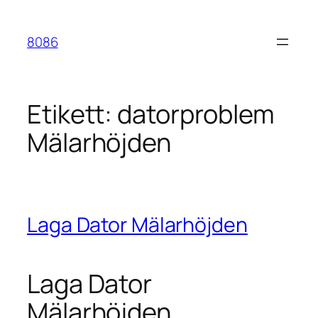
Hoppa
till
8086
innehåll
Etikett:
datorproblem
Mälarhöjden
Laga Dator Mälarhöjden
Laga Dator
Mälarhöjden