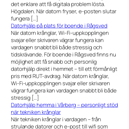
det enklare att få digitala problem lösta.
Högdalen. När datorn fryser, e-posten slutar
fungera […]
Datorhjälp på plats för boende i Rågsved
När datorn krånglar, Wi-Fi-uppkopplingen
svajar eller skrivaren vägrar fungera kan
vardagen snabbt bli både stressig och
tidskrävande. För boende i Rågsved finns nu
möjlighet att få snabb och personlig
datorhjälp direkt i hemmet – till ett förmånligt
pris med RUT-avdrag. När datorn krånglar,
Wi-Fi-uppkopplingen svajar eller skrivaren
vägrar fungera kan vardagen snabbt bli både
stressig […]
Datorhjälp hemma i Vårberg – personligt stöd
när tekniken krånglar
När tekniken krånglar i vardagen – från
strulande datorer och e-post till wifi som