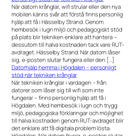
När datorn krånglar, wifi strular eller den nya
mobilen känns svår att förstå finns personlig
hjälp att få i Hässelby Strand. Genom
hembesök i lugn miljö och pedagogiskt stöd
på plats blir tekniken enklare att hantera –
dessutom till halva kostnaden tack vare RUT-
avdraget. Hässelby Strand. När datorn låser
sig, e-posten slutar fungera eller den […]
Datorhjälp hemma i Högdalen – personligt
stöd när tekniken krånglar
När tekniken krånglar i vardagen – från
datorer som låser sig till wifi som inte
fungerar – finns personlig hjälp att få i
Högdalen. Med hembesök i lugn och trygg
miljö, pedagogiska förklaringar och möjlighet
till halva kostnaden genom RUT-avdraget blir
det enklare att få digitala problem lösta.
Högdalen. När datorn fryser, e-posten slutar