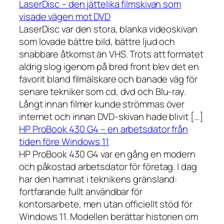
LaserDisc – den jättelika filmskivan som
visade vägen mot DVD
LaserDisc var den stora, blanka videoskivan
som lovade bättre bild, bättre ljud och
snabbare åtkomst än VHS. Trots att formatet
aldrig slog igenom på bred front blev det en
favorit bland filmälskare och banade väg för
senare tekniker som cd, dvd och Blu-ray.
Långt innan filmer kunde strömmas över
internet och innan DVD-skivan hade blivit […]
HP ProBook 430 G4 – en arbetsdator från
tiden före Windows 11
HP ProBook 430 G4 var en gång en modern
och påkostad arbetsdator för företag. I dag
har den hamnat i teknikens gränsland:
fortfarande fullt användbar för
kontorsarbete, men utan officiellt stöd för
Windows 11. Modellen berättar historien om