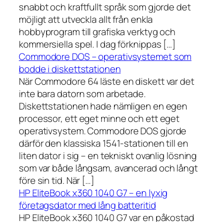
snabbt och kraftfullt språk som gjorde det
möjligt att utveckla allt från enkla
hobbyprogram till grafiska verktyg och
kommersiella spel. I dag förknippas […]
Commodore DOS – operativsystemet som
bodde i diskettstationen
När Commodore 64 läste en diskett var det
inte bara datorn som arbetade.
Diskettstationen hade nämligen en egen
processor, ett eget minne och ett eget
operativsystem. Commodore DOS gjorde
därför den klassiska 1541-stationen till en
liten dator i sig – en tekniskt ovanlig lösning
som var både långsam, avancerad och långt
före sin tid. När […]
HP EliteBook x360 1040 G7 – en lyxig
företagsdator med lång batteritid
HP EliteBook x360 1040 G7 var en påkostad