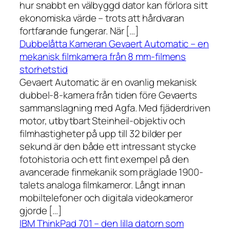
hur snabbt en välbyggd dator kan förlora sitt
ekonomiska värde – trots att hårdvaran
fortfarande fungerar. När […]
Dubbelåtta Kameran Gevaert Automatic – en
mekanisk filmkamera från 8 mm-filmens
storhetstid
Gevaert Automatic är en ovanlig mekanisk
dubbel-8-kamera från tiden före Gevaerts
sammanslagning med Agfa. Med fjäderdriven
motor, utbytbart Steinheil-objektiv och
filmhastigheter på upp till 32 bilder per
sekund är den både ett intressant stycke
fotohistoria och ett fint exempel på den
avancerade finmekanik som präglade 1900-
talets analoga filmkameror. Långt innan
mobiltelefoner och digitala videokameror
gjorde […]
IBM ThinkPad 701 – den lilla datorn som