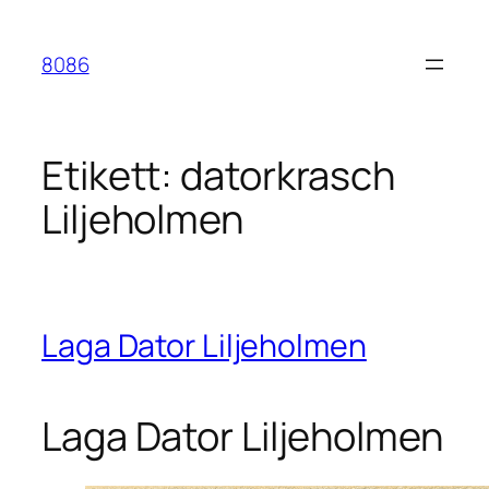
Hoppa
till
8086
innehåll
Etikett:
datorkrasch
Liljeholmen
Laga Dator Liljeholmen
Laga Dator Liljeholmen