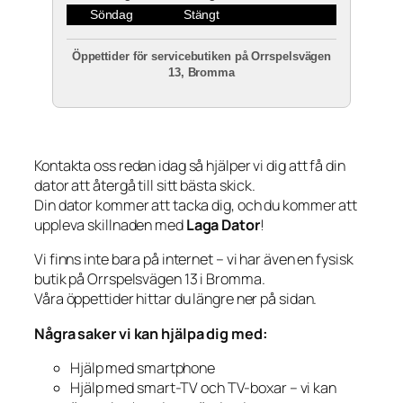
Söndag
Stängt
Öppettider för servicebutiken på Orrspelsvägen
13, Bromma
Kontakta oss redan idag så hjälper vi dig att få din
dator att återgå till sitt bästa skick.
Din dator kommer att tacka dig, och du kommer att
uppleva skillnaden med
Laga Dator
!
Vi finns inte bara på internet – vi har även en fysisk
butik på Orrspelsvägen 13 i Bromma.
Våra öppettider hittar du längre ner på sidan.
Några saker vi kan hjälpa dig med:
Hjälp med smartphone
Hjälp med smart-TV och TV-boxar – vi kan