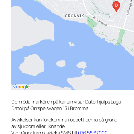
Den röda markören på kartan visar Datorhjälps Laga
Dator på Orrspelsvägen 13 i Bromma.
Avvikelser kan förekomma i öppettiderna på grund
av sjukdom eller liknande.
Vid frågor kan ni skicka SMS till
076 58 67000
.