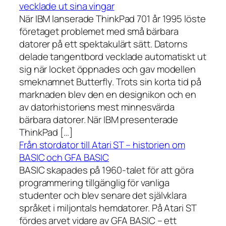
vecklade ut sina vingar
När IBM lanserade ThinkPad 701 år 1995 löste
företaget problemet med små bärbara
datorer på ett spektakulärt sätt. Datorns
delade tangentbord vecklade automatiskt ut
sig när locket öppnades och gav modellen
smeknamnet Butterfly. Trots sin korta tid på
marknaden blev den en designikon och en
av datorhistoriens mest minnesvärda
bärbara datorer. När IBM presenterade
ThinkPad […]
Från stordator till Atari ST – historien om
BASIC och GFA BASIC
BASIC skapades på 1960-talet för att göra
programmering tillgänglig för vanliga
studenter och blev senare det självklara
språket i miljontals hemdatorer. På Atari ST
fördes arvet vidare av GFA BASIC – ett