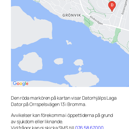
Den röda markören på kartan visar Datorhjälps Laga
Dator på Orrspelsvägen 13 i Bromma.
Avvikelser kan förekomma i öppettiderna på grund
av sjukdom eller liknande.
Vid frågor kan ni skicka SMS till
076 58 67000
.