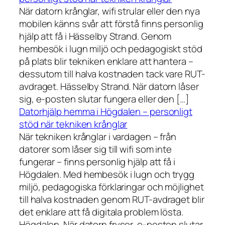
När datorn krånglar, wifi strular eller den nya
mobilen känns svår att förstå finns personlig
hjälp att få i Hässelby Strand. Genom
hembesök i lugn miljö och pedagogiskt stöd
på plats blir tekniken enklare att hantera –
dessutom till halva kostnaden tack vare RUT-
avdraget. Hässelby Strand. När datorn låser
sig, e-posten slutar fungera eller den […]
Datorhjälp hemma i Högdalen – personligt
stöd när tekniken krånglar
När tekniken krånglar i vardagen – från
datorer som låser sig till wifi som inte
fungerar – finns personlig hjälp att få i
Högdalen. Med hembesök i lugn och trygg
miljö, pedagogiska förklaringar och möjlighet
till halva kostnaden genom RUT-avdraget blir
det enklare att få digitala problem lösta.
Högdalen. När datorn fryser, e-posten slutar