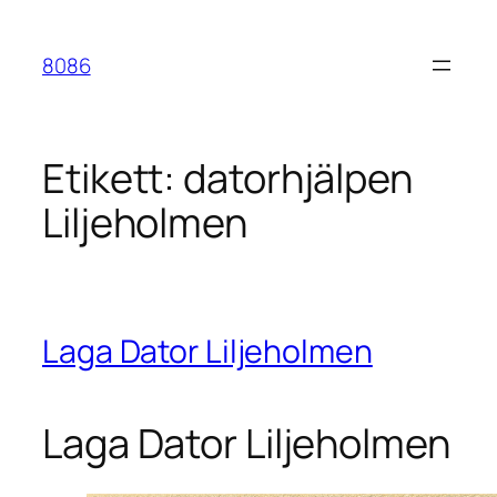
Hoppa
till
8086
innehåll
Etikett:
datorhjälpen
Liljeholmen
Laga Dator Liljeholmen
Laga Dator Liljeholmen