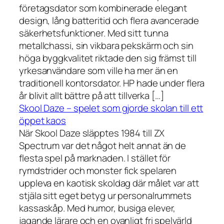
företagsdator som kombinerade elegant
design, lång batteritid och flera avancerade
säkerhetsfunktioner. Med sitt tunna
metallchassi, sin vikbara pekskärm och sin
höga byggkvalitet riktade den sig främst till
yrkesanvändare som ville ha mer än en
traditionell kontorsdator. HP hade under flera
år blivit allt bättre på att tillverka […]
Skool Daze – spelet som gjorde skolan till ett
öppet kaos
När Skool Daze släpptes 1984 till ZX
Spectrum var det något helt annat än de
flesta spel på marknaden. I stället för
rymdstrider och monster fick spelaren
uppleva en kaotisk skoldag där målet var att
stjäla sitt eget betyg ur personalrummets
kassaskåp. Med humor, busiga elever,
jagande lärare och en ovanligt fri spelvärld