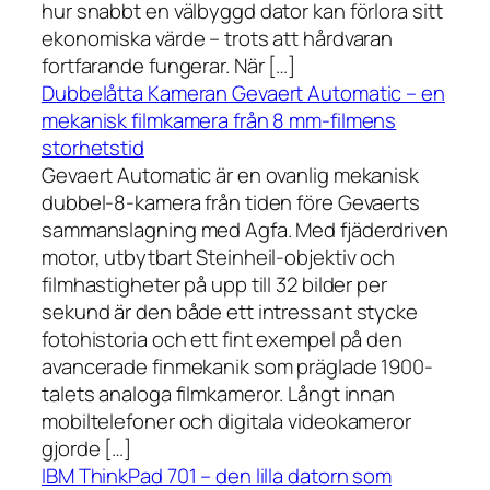
hur snabbt en välbyggd dator kan förlora sitt
ekonomiska värde – trots att hårdvaran
fortfarande fungerar. När […]
Dubbelåtta Kameran Gevaert Automatic – en
mekanisk filmkamera från 8 mm-filmens
storhetstid
Gevaert Automatic är en ovanlig mekanisk
dubbel-8-kamera från tiden före Gevaerts
sammanslagning med Agfa. Med fjäderdriven
motor, utbytbart Steinheil-objektiv och
filmhastigheter på upp till 32 bilder per
sekund är den både ett intressant stycke
fotohistoria och ett fint exempel på den
avancerade finmekanik som präglade 1900-
talets analoga filmkameror. Långt innan
mobiltelefoner och digitala videokameror
gjorde […]
IBM ThinkPad 701 – den lilla datorn som