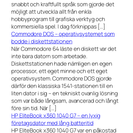
snabbt och kraftfullt språk som gjorde det
möjligt att utveckla allt från enkla
hobbyprogram till grafiska verktyg och
kommersiella spel. I dag förknippas […]
Commodore DOS – operativsystemet som
bodde i diskettstationen
När Commodore 64 läste en diskett var det
inte bara datorn som arbetade.
Diskettstationen hade nämligen en egen
processor, ett eget minne och ett eget
operativsystem. Commodore DOS gjorde
därför den klassiska 1541-stationen till en
liten dator i sig – en tekniskt ovanlig lösning
som var både långsam, avancerad och långt
före sin tid. När […]
HP EliteBook x360 1040 G7 – en lyxig
företagsdator med lång batteritid
HP EliteBook x360 1040 G7 var en påkostad