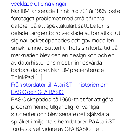
vecklade ut sina vingar
När IBM lanserade ThinkPad 701 år 1995 löste
företaget problemet med små bärbara
datorer på ett spektakulärt sätt. Datorns
delade tangentbord vecklade automatiskt ut
sig när locket öppnades och gav modellen
smeknamnet Butterfly. Trots sin korta tid på
marknaden blev den en designikon och en
av datorhistoriens mest minnesvärda
bärbara datorer. När IBM presenterade
ThinkPad […]
Från stordator till Atari ST – historien om
BASIC och GFA BASIC
BASIC skapades på 1960-talet för att göra
programmering tillgänglig för vanliga
studenter och blev senare det självklara
språket i miljontals hemdatorer. På Atari ST
fördes arvet vidare av GFA BASIC – ett