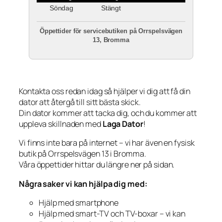
Söndag
Stängt
Öppettider för servicebutiken på Orrspelsvägen
13, Bromma
Kontakta oss redan idag så hjälper vi dig att få din
dator att återgå till sitt bästa skick.
Din dator kommer att tacka dig, och du kommer att
uppleva skillnaden med
Laga Dator
!
Vi finns inte bara på internet – vi har även en fysisk
butik på Orrspelsvägen 13 i Bromma.
Våra öppettider hittar du längre ner på sidan.
Några saker vi kan hjälpa dig med:
Hjälp med smartphone
Hjälp med smart-TV och TV-boxar – vi kan