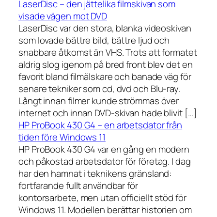
LaserDisc – den jättelika filmskivan som
visade vägen mot DVD
LaserDisc var den stora, blanka videoskivan
som lovade bättre bild, bättre ljud och
snabbare åtkomst än VHS. Trots att formatet
aldrig slog igenom på bred front blev det en
favorit bland filmälskare och banade väg för
senare tekniker som cd, dvd och Blu-ray.
Långt innan filmer kunde strömmas över
internet och innan DVD-skivan hade blivit […]
HP ProBook 430 G4 – en arbetsdator från
tiden före Windows 11
HP ProBook 430 G4 var en gång en modern
och påkostad arbetsdator för företag. I dag
har den hamnat i teknikens gränsland:
fortfarande fullt användbar för
kontorsarbete, men utan officiellt stöd för
Windows 11. Modellen berättar historien om