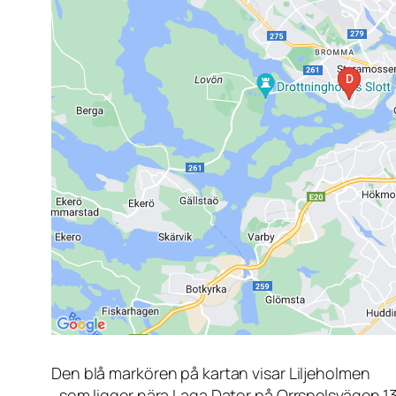
Den blå markören på kartan visar Liljeholmen
, som ligger nära Laga Dator på Orrspelsvägen 1