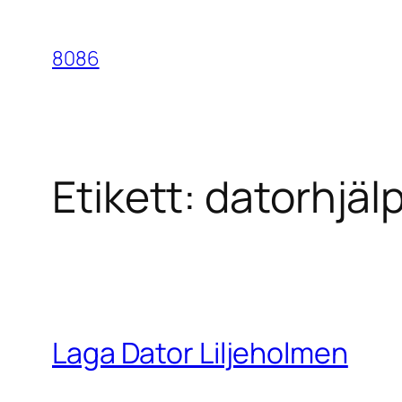
Hoppa
till
8086
innehåll
Etikett:
datorhjäl
Laga Dator Liljeholmen