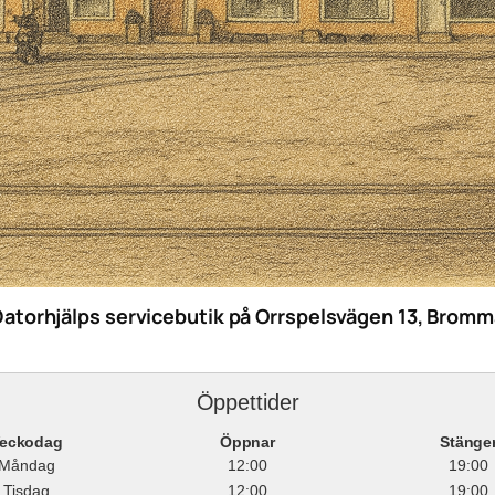
Datorhjälps servicebutik på Orrspelsvägen 13, Bromm
Öppettider
eckodag
Öppnar
Stänge
Måndag
12:00
19:00
Tisdag
12:00
19:00