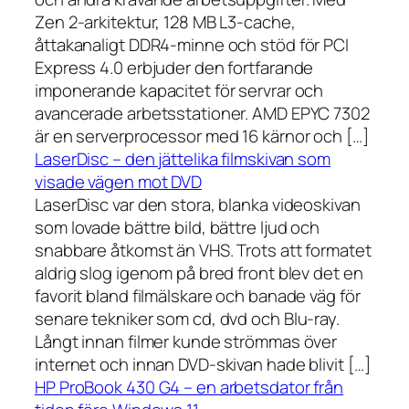
Zen 2-arkitektur, 128 MB L3-cache,
åttakanaligt DDR4-minne och stöd för PCI
Express 4.0 erbjuder den fortfarande
imponerande kapacitet för servrar och
avancerade arbetsstationer. AMD EPYC 7302
är en serverprocessor med 16 kärnor och […]
LaserDisc – den jättelika filmskivan som
visade vägen mot DVD
LaserDisc var den stora, blanka videoskivan
som lovade bättre bild, bättre ljud och
snabbare åtkomst än VHS. Trots att formatet
aldrig slog igenom på bred front blev det en
favorit bland filmälskare och banade väg för
senare tekniker som cd, dvd och Blu-ray.
Långt innan filmer kunde strömmas över
internet och innan DVD-skivan hade blivit […]
HP ProBook 430 G4 – en arbetsdator från