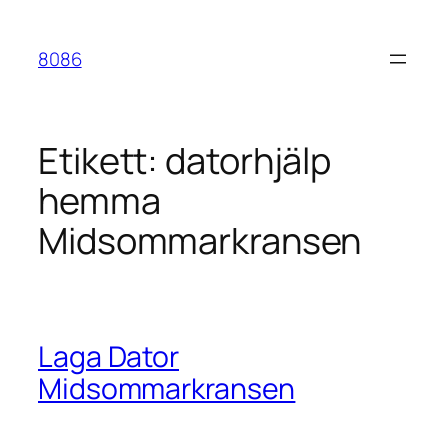
Hoppa
till
8086
innehåll
Etikett:
datorhjälp
hemma
Midsommarkransen
Laga Dator
Midsommarkransen