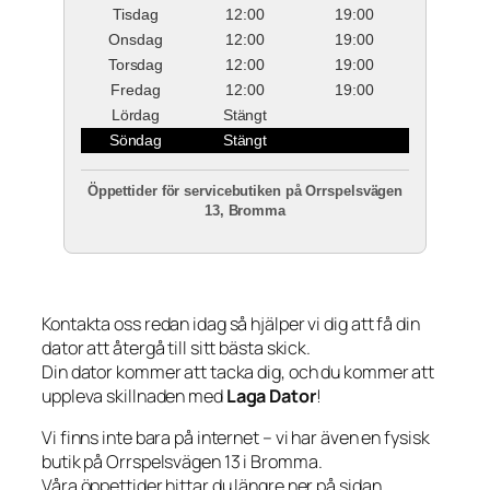
Tisdag
12:00
19:00
Onsdag
12:00
19:00
Torsdag
12:00
19:00
Fredag
12:00
19:00
Lördag
Stängt
Söndag
Stängt
Öppettider för servicebutiken på Orrspelsvägen
13, Bromma
Kontakta oss redan idag så hjälper vi dig att få din
dator att återgå till sitt bästa skick.
Din dator kommer att tacka dig, och du kommer att
uppleva skillnaden med
Laga Dator
!
Vi finns inte bara på internet – vi har även en fysisk
butik på Orrspelsvägen 13 i Bromma.
Våra öppettider hittar du längre ner på sidan.