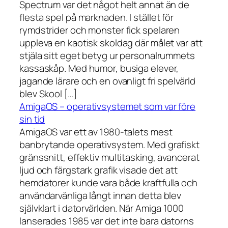
Spectrum var det något helt annat än de
flesta spel på marknaden. I stället för
rymdstrider och monster fick spelaren
uppleva en kaotisk skoldag där målet var att
stjäla sitt eget betyg ur personalrummets
kassaskåp. Med humor, busiga elever,
jagande lärare och en ovanligt fri spelvärld
blev Skool […]
AmigaOS – operativsystemet som var före
sin tid
AmigaOS var ett av 1980-talets mest
banbrytande operativsystem. Med grafiskt
gränssnitt, effektiv multitasking, avancerat
ljud och färgstark grafik visade det att
hemdatorer kunde vara både kraftfulla och
användarvänliga långt innan detta blev
självklart i datorvärlden. När Amiga 1000
lanserades 1985 var det inte bara datorns