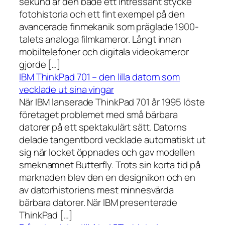
sekund är den både ett intressant stycke
fotohistoria och ett fint exempel på den
avancerade finmekanik som präglade 1900-
talets analoga filmkameror. Långt innan
mobiltelefoner och digitala videokameror
gjorde […]
IBM ThinkPad 701 – den lilla datorn som
vecklade ut sina vingar
När IBM lanserade ThinkPad 701 år 1995 löste
företaget problemet med små bärbara
datorer på ett spektakulärt sätt. Datorns
delade tangentbord vecklade automatiskt ut
sig när locket öppnades och gav modellen
smeknamnet Butterfly. Trots sin korta tid på
marknaden blev den en designikon och en
av datorhistoriens mest minnesvärda
bärbara datorer. När IBM presenterade
ThinkPad […]