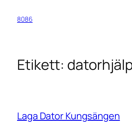
Hoppa
till
8086
innehåll
Etikett:
datorhjä
Laga Dator Kungsängen