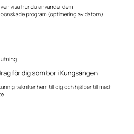
även visa hur du använder dem
v oönskade program (optimering av datorn)
slutning
drag för dig som bor i Kungsängen
ig tekniker hem till dig och hjälper till med:
te.