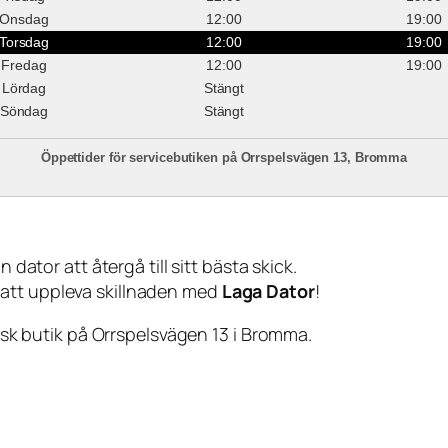
Onsdag
12:00
19:00
Torsdag
12:00
19:00
Fredag
12:00
19:00
Lördag
Stängt
Söndag
Stängt
Öppettider för servicebutiken på Orrspelsvägen 13, Bromma
 dator att återgå till sitt bästa skick.
 att uppleva skillnaden med
Laga Dator
!
sisk butik på Orrspelsvägen 13 i Bromma.