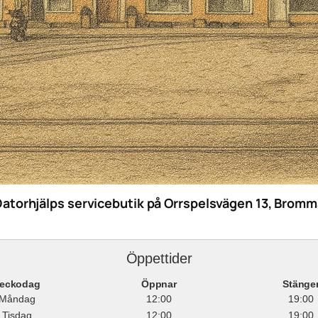
Datorhjälps servicebutik på Orrspelsvägen 13, Bromm
Öppettider
eckodag
Öppnar
Stänge
Måndag
12:00
19:00
Tisdag
12:00
19:00