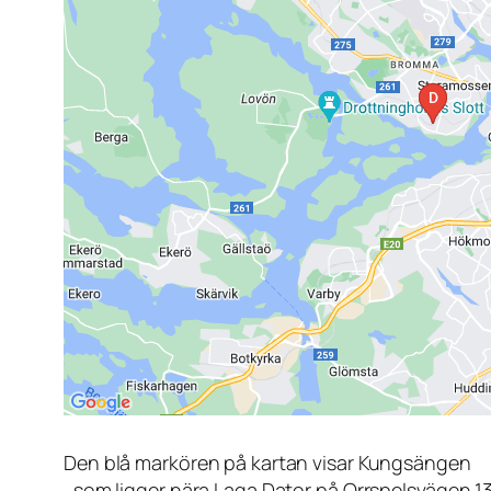
Den blå markören på kartan visar Kungsängen
, som ligger nära Laga Dator på Orrspelsvägen 1