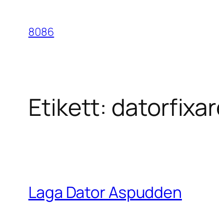
Hoppa
till
8086
innehåll
Etikett:
datorfixa
Laga Dator Aspudden