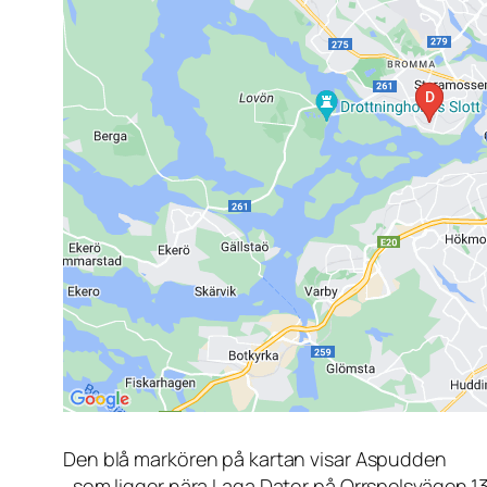
Den blå markören på kartan visar Aspudden
, som ligger nära Laga Dator på Orrspelsvägen 1