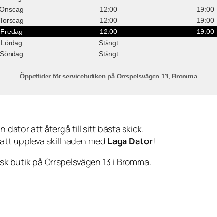
Onsdag
12:00
19:00
Torsdag
12:00
19:00
Fredag
12:00
19:00
Lördag
Stängt
Söndag
Stängt
Öppettider för servicebutiken på Orrspelsvägen 13, Bromma
 dator att återgå till sitt bästa skick.
 att uppleva skillnaden med
Laga Dator
!
sisk butik på Orrspelsvägen 13 i Bromma.