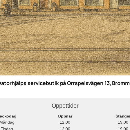
Datorhjälps servicebutik på Orrspelsvägen 13, Bromm
Öppettider
eckodag
Öppnar
Stänge
Måndag
12:00
19:00
Tisdag
12:00
19:00