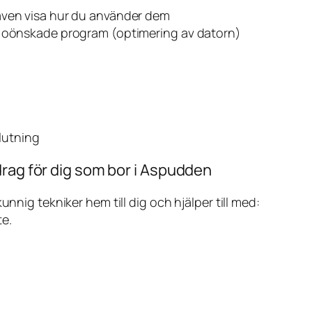
även visa hur du använder dem
v oönskade program (optimering av datorn)
slutning
drag för dig som bor i Aspudden
ig tekniker hem till dig och hjälper till med:
te.