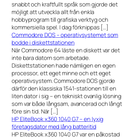
snabbt och kraftfullt språk som gjorde det
möjligt att utveckla allt från enkla
hobbyprogram till grafiska verktyg och
kommersiella spel. I dag förknippas […]
Commodore DOS – operativsystemet som
bodde i diskettstationen
När Commodore 64 läste en diskett var det
inte bara datorn som arbetade.
Diskettstationen hade nämligen en egen
processor, ett eget minne och ett eget
operativsystem. Commodore DOS gjorde
därför den klassiska 1541-stationen till en
liten dator i sig – en tekniskt ovanlig lösning
som var både långsam, avancerad och långt
före sin tid. När […]
HP EliteBook x360 1040 G7 – en lyxig
företagsdator med lång batteritid
HP EliteBook x360 1040 G7 var en påkostad