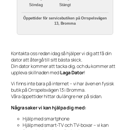
Söndag
Stängt
Öppettider för servicebutiken på Orrspelsvägen
13, Bromma
Kontakta oss redan idag så hjälper vi dig att få din
dator att återgå till sitt bästa skick.
Din dator kommer att tacka dig, och du kommer att
uppleva skillnaden med
Laga Dator
!
Vi finns inte bara på internet – vi har även en fysisk
butik på Orrspelsvägen 13 i Bromma.
Våra öppettider hittar du längre ner på sidan.
Några saker vi kan hjälpa dig med:
Hjälp med smartphone
Hjälp med smart-TV och TV-boxar – vi kan