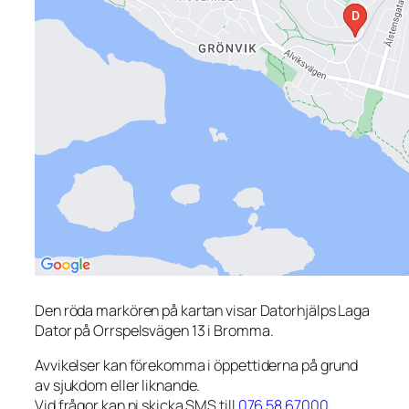
Den röda markören på kartan visar Datorhjälps Laga
Dator på Orrspelsvägen 13 i Bromma.
Avvikelser kan förekomma i öppettiderna på grund
av sjukdom eller liknande.
Vid frågor kan ni skicka SMS till
076 58 67000
.