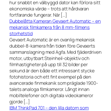
hur snabbt en välbyggd dator kan förlora sitt
ekonomiska värde – trots att hårdvaran
fortfarande fungerar. När […]
Dubbelåtta Kameran Gevaert Automatic – en
mekanisk filmkamera från 8 mm-filmens
storhetstid
Gevaert Automatic är en ovanlig mekanisk
dubbel-8-kamera från tiden före Gevaerts
sammanslagning med Agfa. Med fjäderdriven
motor, utbytbart Steinheil-objektiv och
filmhastigheter på upp till 32 bilder per
sekund är den både ett intressant stycke
fotohistoria och ett fint exempel på den
avancerade finmekanik som präglade 1900-
talets analoga filmkameror. Långt innan
mobiltelefoner och digitala videokameror
gjorde […]
IBM ThinkPad 701 – den lilla datorn som