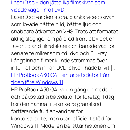
LaserDisc – den jättelika filmskivan som
visade vägen mot DVD
LaserDisc var den stora, blanka videoskivan
som lovade bättre bild, bättre ljud och
snabbare åtkomst än VHS. Trots att formatet
aldrig slog igenom på bred front blev det en
favorit bland filmälskare och banade väg för
senare tekniker som cd, dvd och Blu-ray.
Långt innan filmer kunde strömmas över
internet och innan DVD-skivan hade blivit […]
HP ProBook 430 G4 – en arbetsdator från
tiden före Windows 11
HP ProBook 430 G4 var en gång en modern
och påkostad arbetsdator för företag. I dag
har den hamnat i teknikens gränsland:
fortfarande fullt användbar för
kontorsarbete, men utan officiellt stöd för
Windows 11. Modellen berättar historien om