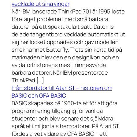
vecklade ut sina vingar
När IBM lanserade ThinkPad 701 år 1995 löste
företaget problemet med små bärbara
datorer på ett spektakulärt sätt. Datorns
delade tangentbord vecklade automatiskt ut
sig när locket öppnades och gav modellen
smeknamnet Butterfly. Trots sin korta tid på
marknaden blev den en designikon och en
av datorhistoriens mest minnesvärda
bärbara datorer. När IBM presenterade
ThinkPad […]
Från stordator till Atari ST – historien om
BASIC och GFA BASIC
BASIC skapades på 1960-talet för att göra
programmering tillgänglig för vanliga
studenter och blev senare det självklara
språket i miljontals hemdatorer. På Atari ST
fördes arvet vidare av GFA BASIC – ett