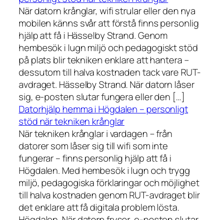
När datorn krånglar, wifi strular eller den nya
mobilen känns svår att förstå finns personlig
hjälp att få i Hässelby Strand. Genom
hembesök i lugn miljö och pedagogiskt stöd
på plats blir tekniken enklare att hantera –
dessutom till halva kostnaden tack vare RUT-
avdraget. Hässelby Strand. När datorn låser
sig, e-posten slutar fungera eller den […]
Datorhjälp hemma i Högdalen – personligt
stöd när tekniken krånglar
När tekniken krånglar i vardagen – från
datorer som låser sig till wifi som inte
fungerar – finns personlig hjälp att få i
Högdalen. Med hembesök i lugn och trygg
miljö, pedagogiska förklaringar och möjlighet
till halva kostnaden genom RUT-avdraget blir
det enklare att få digitala problem lösta.
Högdalen. När datorn fryser, e-posten slutar