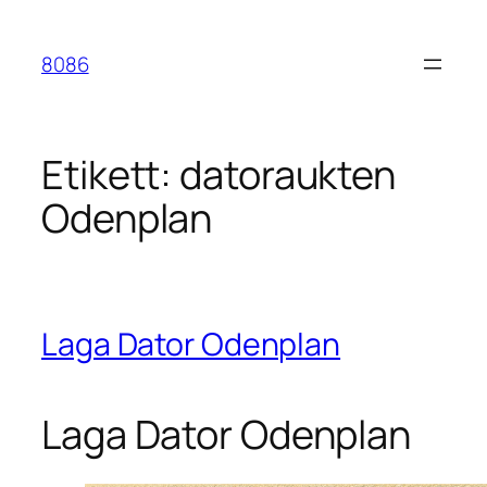
Hoppa
till
8086
innehåll
Etikett:
datoraukten
Odenplan
Laga Dator Odenplan
Laga Dator Odenplan