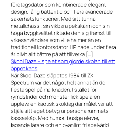
företagsdator som kombinerade elegant
design, lång batteritid och flera avancerade
säkerhetsfunktioner. Med sitt tunna
metallchassi, sin vikbara pekskärm och sin
höga byggkvalitet riktade den sig främst till
yrkesanvändare som ville ha mer än en
traditionell kontorsdator. HP hade under flera
år blivit allt bättre på att tillverka […]
Skool Daze – spelet som gjorde skolan till ett
öppet kaos
När Skool Daze släpptes 1984 till ZX
Spectrum var det något helt annat än de
flesta spel på marknaden. I stället för
rymdstrider och monster fick spelaren
uppleva en kaotisk skoldag där målet var att
stjäla sitt eget betyg ur personalrummets
kassaskåp. Med humor, busiga elever,
jagande lärare och en ovanligt fri spelvärld