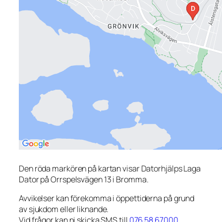
Den röda markören på kartan visar Datorhjälps Laga
Dator på Orrspelsvägen 13 i Bromma.
Avvikelser kan förekomma i öppettiderna på grund
av sjukdom eller liknande.
Vid frågor kan ni skicka SMS till
076 58 67000
.