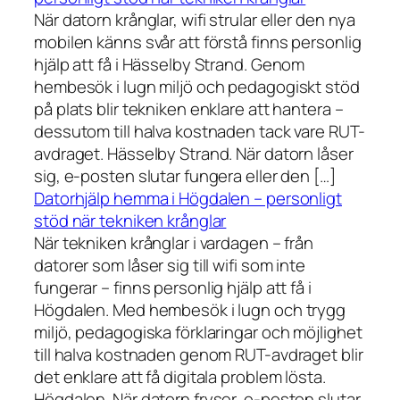
När datorn krånglar, wifi strular eller den nya
mobilen känns svår att förstå finns personlig
hjälp att få i Hässelby Strand. Genom
hembesök i lugn miljö och pedagogiskt stöd
på plats blir tekniken enklare att hantera –
dessutom till halva kostnaden tack vare RUT-
avdraget. Hässelby Strand. När datorn låser
sig, e-posten slutar fungera eller den […]
Datorhjälp hemma i Högdalen – personligt
stöd när tekniken krånglar
När tekniken krånglar i vardagen – från
datorer som låser sig till wifi som inte
fungerar – finns personlig hjälp att få i
Högdalen. Med hembesök i lugn och trygg
miljö, pedagogiska förklaringar och möjlighet
till halva kostnaden genom RUT-avdraget blir
det enklare att få digitala problem lösta.
Högdalen. När datorn fryser, e-posten slutar