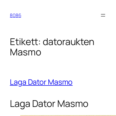
Hoppa
till
8086
innehåll
Etikett:
datoraukten
Masmo
Laga Dator Masmo
Laga Dator Masmo