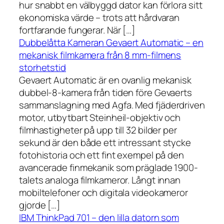
hur snabbt en välbyggd dator kan förlora sitt
ekonomiska värde – trots att hårdvaran
fortfarande fungerar. När […]
Dubbelåtta Kameran Gevaert Automatic – en
mekanisk filmkamera från 8 mm-filmens
storhetstid
Gevaert Automatic är en ovanlig mekanisk
dubbel-8-kamera från tiden före Gevaerts
sammanslagning med Agfa. Med fjäderdriven
motor, utbytbart Steinheil-objektiv och
filmhastigheter på upp till 32 bilder per
sekund är den både ett intressant stycke
fotohistoria och ett fint exempel på den
avancerade finmekanik som präglade 1900-
talets analoga filmkameror. Långt innan
mobiltelefoner och digitala videokameror
gjorde […]
IBM ThinkPad 701 – den lilla datorn som