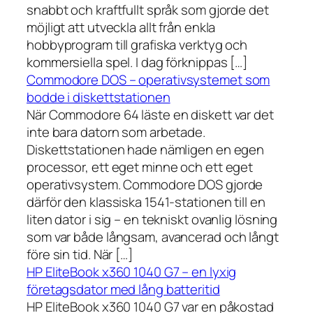
snabbt och kraftfullt språk som gjorde det
möjligt att utveckla allt från enkla
hobbyprogram till grafiska verktyg och
kommersiella spel. I dag förknippas […]
Commodore DOS – operativsystemet som
bodde i diskettstationen
När Commodore 64 läste en diskett var det
inte bara datorn som arbetade.
Diskettstationen hade nämligen en egen
processor, ett eget minne och ett eget
operativsystem. Commodore DOS gjorde
därför den klassiska 1541-stationen till en
liten dator i sig – en tekniskt ovanlig lösning
som var både långsam, avancerad och långt
före sin tid. När […]
HP EliteBook x360 1040 G7 – en lyxig
företagsdator med lång batteritid
HP EliteBook x360 1040 G7 var en påkostad