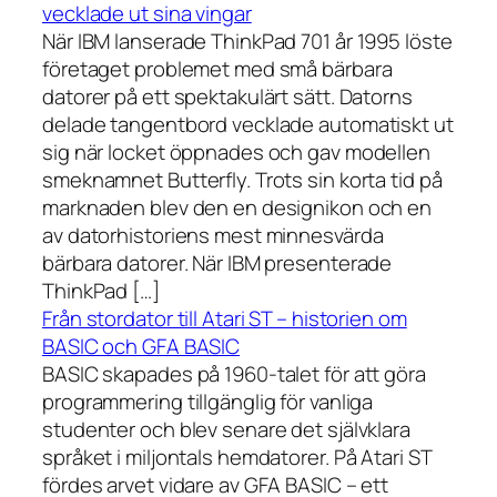
vecklade ut sina vingar
När IBM lanserade ThinkPad 701 år 1995 löste
företaget problemet med små bärbara
datorer på ett spektakulärt sätt. Datorns
delade tangentbord vecklade automatiskt ut
sig när locket öppnades och gav modellen
smeknamnet Butterfly. Trots sin korta tid på
marknaden blev den en designikon och en
av datorhistoriens mest minnesvärda
bärbara datorer. När IBM presenterade
ThinkPad […]
Från stordator till Atari ST – historien om
BASIC och GFA BASIC
BASIC skapades på 1960-talet för att göra
programmering tillgänglig för vanliga
studenter och blev senare det självklara
språket i miljontals hemdatorer. På Atari ST
fördes arvet vidare av GFA BASIC – ett