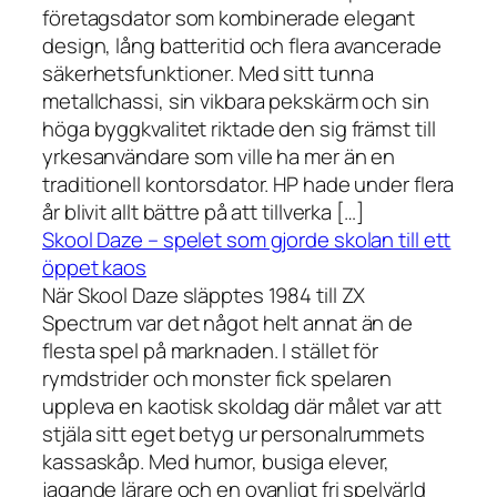
företagsdator som kombinerade elegant
design, lång batteritid och flera avancerade
säkerhetsfunktioner. Med sitt tunna
metallchassi, sin vikbara pekskärm och sin
höga byggkvalitet riktade den sig främst till
yrkesanvändare som ville ha mer än en
traditionell kontorsdator. HP hade under flera
år blivit allt bättre på att tillverka […]
Skool Daze – spelet som gjorde skolan till ett
öppet kaos
När Skool Daze släpptes 1984 till ZX
Spectrum var det något helt annat än de
flesta spel på marknaden. I stället för
rymdstrider och monster fick spelaren
uppleva en kaotisk skoldag där målet var att
stjäla sitt eget betyg ur personalrummets
kassaskåp. Med humor, busiga elever,
jagande lärare och en ovanligt fri spelvärld