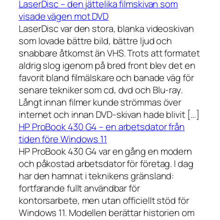
LaserDisc – den jättelika filmskivan som
visade vägen mot DVD
LaserDisc var den stora, blanka videoskivan
som lovade bättre bild, bättre ljud och
snabbare åtkomst än VHS. Trots att formatet
aldrig slog igenom på bred front blev det en
favorit bland filmälskare och banade väg för
senare tekniker som cd, dvd och Blu-ray.
Långt innan filmer kunde strömmas över
internet och innan DVD-skivan hade blivit […]
HP ProBook 430 G4 – en arbetsdator från
tiden före Windows 11
HP ProBook 430 G4 var en gång en modern
och påkostad arbetsdator för företag. I dag
har den hamnat i teknikens gränsland:
fortfarande fullt användbar för
kontorsarbete, men utan officiellt stöd för
Windows 11. Modellen berättar historien om