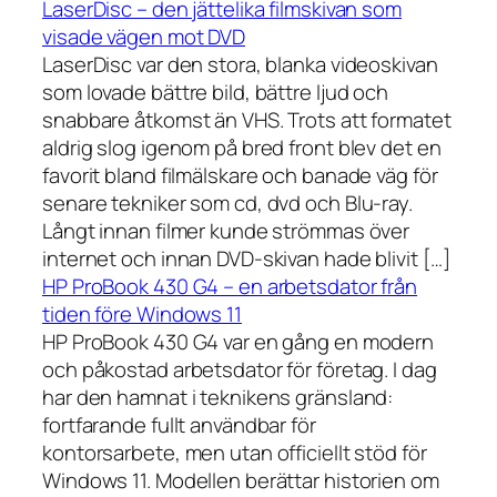
LaserDisc – den jättelika filmskivan som
visade vägen mot DVD
LaserDisc var den stora, blanka videoskivan
som lovade bättre bild, bättre ljud och
snabbare åtkomst än VHS. Trots att formatet
aldrig slog igenom på bred front blev det en
favorit bland filmälskare och banade väg för
senare tekniker som cd, dvd och Blu-ray.
Långt innan filmer kunde strömmas över
internet och innan DVD-skivan hade blivit […]
HP ProBook 430 G4 – en arbetsdator från
tiden före Windows 11
HP ProBook 430 G4 var en gång en modern
och påkostad arbetsdator för företag. I dag
har den hamnat i teknikens gränsland:
fortfarande fullt användbar för
kontorsarbete, men utan officiellt stöd för
Windows 11. Modellen berättar historien om