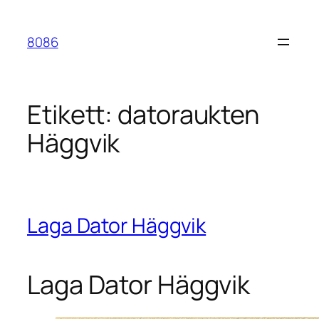
Hoppa
till
8086
innehåll
Etikett:
datoraukten
Häggvik
Laga Dator Häggvik
Laga Dator Häggvik