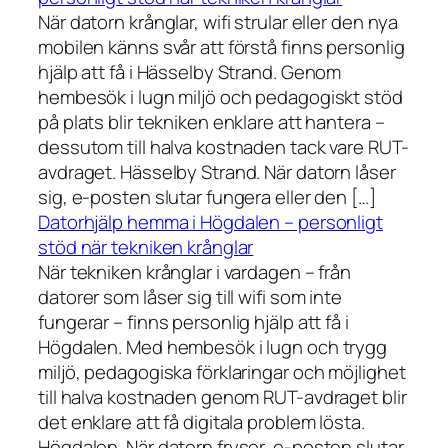
När datorn krånglar, wifi strular eller den nya
mobilen känns svår att förstå finns personlig
hjälp att få i Hässelby Strand. Genom
hembesök i lugn miljö och pedagogiskt stöd
på plats blir tekniken enklare att hantera –
dessutom till halva kostnaden tack vare RUT-
avdraget. Hässelby Strand. När datorn låser
sig, e-posten slutar fungera eller den […]
Datorhjälp hemma i Högdalen – personligt
stöd när tekniken krånglar
När tekniken krånglar i vardagen – från
datorer som låser sig till wifi som inte
fungerar – finns personlig hjälp att få i
Högdalen. Med hembesök i lugn och trygg
miljö, pedagogiska förklaringar och möjlighet
till halva kostnaden genom RUT-avdraget blir
det enklare att få digitala problem lösta.
Högdalen. När datorn fryser, e-posten slutar