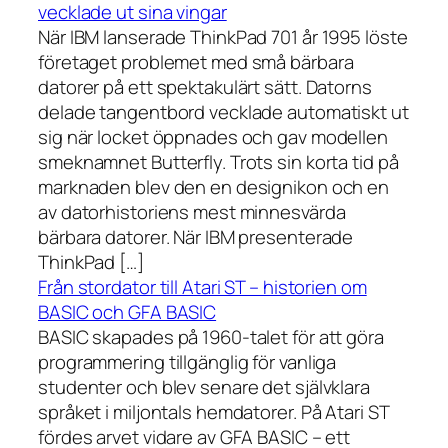
vecklade ut sina vingar
När IBM lanserade ThinkPad 701 år 1995 löste
företaget problemet med små bärbara
datorer på ett spektakulärt sätt. Datorns
delade tangentbord vecklade automatiskt ut
sig när locket öppnades och gav modellen
smeknamnet Butterfly. Trots sin korta tid på
marknaden blev den en designikon och en
av datorhistoriens mest minnesvärda
bärbara datorer. När IBM presenterade
ThinkPad […]
Från stordator till Atari ST – historien om
BASIC och GFA BASIC
BASIC skapades på 1960-talet för att göra
programmering tillgänglig för vanliga
studenter och blev senare det självklara
språket i miljontals hemdatorer. På Atari ST
fördes arvet vidare av GFA BASIC – ett