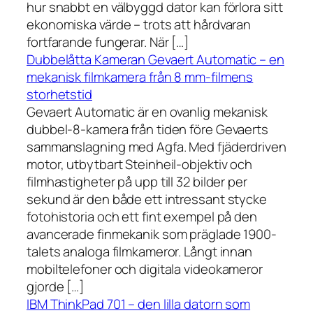
hur snabbt en välbyggd dator kan förlora sitt
ekonomiska värde – trots att hårdvaran
fortfarande fungerar. När […]
Dubbelåtta Kameran Gevaert Automatic – en
mekanisk filmkamera från 8 mm-filmens
storhetstid
Gevaert Automatic är en ovanlig mekanisk
dubbel-8-kamera från tiden före Gevaerts
sammanslagning med Agfa. Med fjäderdriven
motor, utbytbart Steinheil-objektiv och
filmhastigheter på upp till 32 bilder per
sekund är den både ett intressant stycke
fotohistoria och ett fint exempel på den
avancerade finmekanik som präglade 1900-
talets analoga filmkameror. Långt innan
mobiltelefoner och digitala videokameror
gjorde […]
IBM ThinkPad 701 – den lilla datorn som