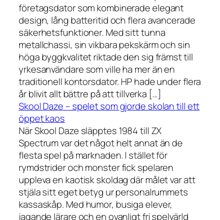
företagsdator som kombinerade elegant
design, lång batteritid och flera avancerade
säkerhetsfunktioner. Med sitt tunna
metallchassi, sin vikbara pekskärm och sin
höga byggkvalitet riktade den sig främst till
yrkesanvändare som ville ha mer än en
traditionell kontorsdator. HP hade under flera
år blivit allt bättre på att tillverka […]
Skool Daze – spelet som gjorde skolan till ett
öppet kaos
När Skool Daze släpptes 1984 till ZX
Spectrum var det något helt annat än de
flesta spel på marknaden. I stället för
rymdstrider och monster fick spelaren
uppleva en kaotisk skoldag där målet var att
stjäla sitt eget betyg ur personalrummets
kassaskåp. Med humor, busiga elever,
jagande lärare och en ovanligt fri spelvärld