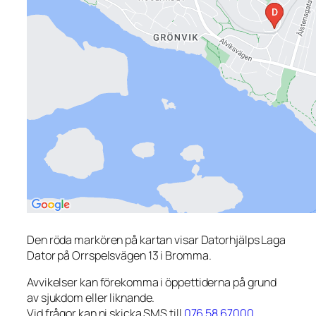
Den röda markören på kartan visar Datorhjälps Laga
Dator på Orrspelsvägen 13 i Bromma.
Avvikelser kan förekomma i öppettiderna på grund
av sjukdom eller liknande.
Vid frågor kan ni skicka SMS till
076 58 67000
.