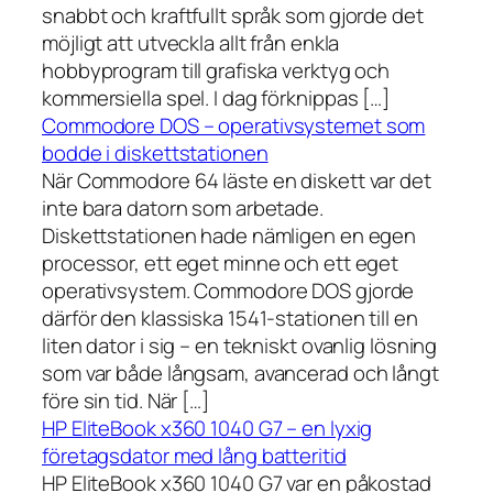
snabbt och kraftfullt språk som gjorde det
möjligt att utveckla allt från enkla
hobbyprogram till grafiska verktyg och
kommersiella spel. I dag förknippas […]
Commodore DOS – operativsystemet som
bodde i diskettstationen
När Commodore 64 läste en diskett var det
inte bara datorn som arbetade.
Diskettstationen hade nämligen en egen
processor, ett eget minne och ett eget
operativsystem. Commodore DOS gjorde
därför den klassiska 1541-stationen till en
liten dator i sig – en tekniskt ovanlig lösning
som var både långsam, avancerad och långt
före sin tid. När […]
HP EliteBook x360 1040 G7 – en lyxig
företagsdator med lång batteritid
HP EliteBook x360 1040 G7 var en påkostad