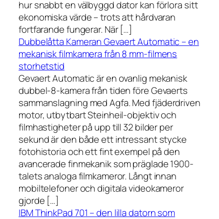
hur snabbt en välbyggd dator kan förlora sitt
ekonomiska värde – trots att hårdvaran
fortfarande fungerar. När […]
Dubbelåtta Kameran Gevaert Automatic – en
mekanisk filmkamera från 8 mm-filmens
storhetstid
Gevaert Automatic är en ovanlig mekanisk
dubbel-8-kamera från tiden före Gevaerts
sammanslagning med Agfa. Med fjäderdriven
motor, utbytbart Steinheil-objektiv och
filmhastigheter på upp till 32 bilder per
sekund är den både ett intressant stycke
fotohistoria och ett fint exempel på den
avancerade finmekanik som präglade 1900-
talets analoga filmkameror. Långt innan
mobiltelefoner och digitala videokameror
gjorde […]
IBM ThinkPad 701 – den lilla datorn som