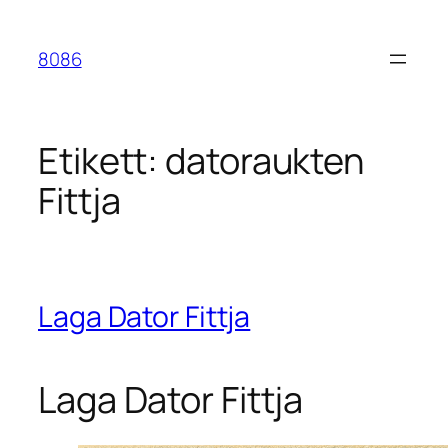
Hoppa
till
8086
innehåll
Etikett:
datoraukten
Fittja
Laga Dator Fittja
Laga Dator Fittja