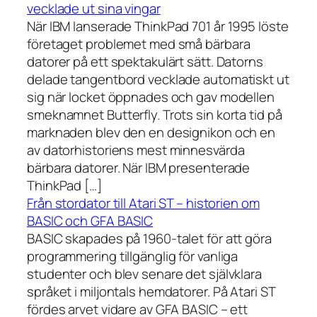
vecklade ut sina vingar
När IBM lanserade ThinkPad 701 år 1995 löste
företaget problemet med små bärbara
datorer på ett spektakulärt sätt. Datorns
delade tangentbord vecklade automatiskt ut
sig när locket öppnades och gav modellen
smeknamnet Butterfly. Trots sin korta tid på
marknaden blev den en designikon och en
av datorhistoriens mest minnesvärda
bärbara datorer. När IBM presenterade
ThinkPad […]
Från stordator till Atari ST – historien om
BASIC och GFA BASIC
BASIC skapades på 1960-talet för att göra
programmering tillgänglig för vanliga
studenter och blev senare det självklara
språket i miljontals hemdatorer. På Atari ST
fördes arvet vidare av GFA BASIC – ett