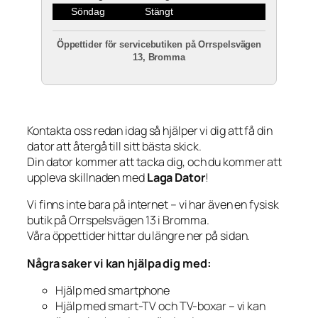
Söndag
Stängt
Öppettider för servicebutiken på Orrspelsvägen
13, Bromma
Kontakta oss redan idag så hjälper vi dig att få din
dator att återgå till sitt bästa skick.
Din dator kommer att tacka dig, och du kommer att
uppleva skillnaden med
Laga Dator
!
Vi finns inte bara på internet – vi har även en fysisk
butik på Orrspelsvägen 13 i Bromma.
Våra öppettider hittar du längre ner på sidan.
Några saker vi kan hjälpa dig med:
Hjälp med smartphone
Hjälp med smart-TV och TV-boxar – vi kan