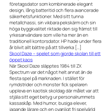
företagsdator som kombinerade elegant
design, lång batteritid och flera avancerade
säkerhetsfunktioner. Med sitt tunna
metallchassi, sin vikbara pekskärm och sin
höga byggkvalitet riktade den sig främst till
yrkesanvändare som ville ha mer än en
traditionell kontorsdator. HP hade under flera
år blivit allt bättre på att tillverka […]
Skool Daze – spelet som gjorde skolan till ett
öppet kaos
När Skool Daze släpptes 1984 till ZX
Spectrum var det något helt annat än de
flesta spel på marknaden. I stället för
rymdstrider och monster fick spelaren
uppleva en kaotisk skoldag där målet var att
stjäla sitt eget betyg ur personalrummets
kassaskåp. Med humor, busiga elever,
jagande lärare och en ovanligt fri spelvärld