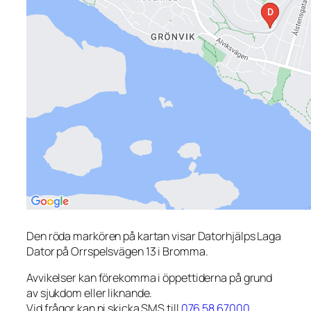
Den röda markören på kartan visar Datorhjälps Laga
Dator på Orrspelsvägen 13 i Bromma.
Avvikelser kan förekomma i öppettiderna på grund
av sjukdom eller liknande.
Vid frågor kan ni skicka SMS till
076 58 67000
.