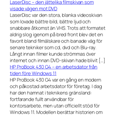
LaserDisc – den jättelika filmskivan som
visade vägen mot DVD
LaserDisc var den stora, blanka videoskivan
som lovade bättre bild, bättre ljud och
snabbare åtkomst än VHS. Trots att formatet
aldrig slog igenom på bred front blev det en
favorit bland filmälskare och banade väg för
senare tekniker som cd, dvd och Blu-ray.
Långt innan filmer kunde strömmas över
internet och innan DVD-skivan hade blivit […]
HP ProBook 430 G4 – en arbetsdator från
tiden före Windows 11
HP ProBook 430 G4 var en gång en modern
och påkostad arbetsdator för företag. I dag
har den hamnat i teknikens gränsland:
fortfarande fullt användbar för
kontorsarbete, men utan officiellt stöd för
Windows 11. Modellen berättar historien om