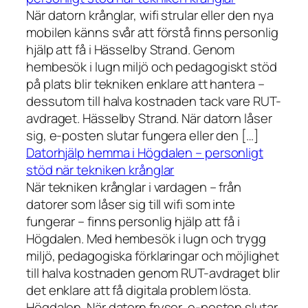
När datorn krånglar, wifi strular eller den nya
mobilen känns svår att förstå finns personlig
hjälp att få i Hässelby Strand. Genom
hembesök i lugn miljö och pedagogiskt stöd
på plats blir tekniken enklare att hantera –
dessutom till halva kostnaden tack vare RUT-
avdraget. Hässelby Strand. När datorn låser
sig, e-posten slutar fungera eller den […]
Datorhjälp hemma i Högdalen – personligt
stöd när tekniken krånglar
När tekniken krånglar i vardagen – från
datorer som låser sig till wifi som inte
fungerar – finns personlig hjälp att få i
Högdalen. Med hembesök i lugn och trygg
miljö, pedagogiska förklaringar och möjlighet
till halva kostnaden genom RUT-avdraget blir
det enklare att få digitala problem lösta.
Högdalen. När datorn fryser, e-posten slutar