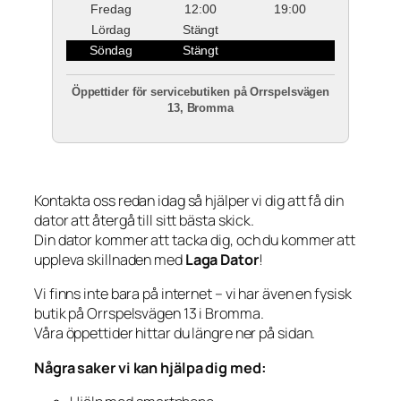
Fredag
12:00
19:00
Lördag
Stängt
Söndag
Stängt
Öppettider för servicebutiken på Orrspelsvägen
13, Bromma
Kontakta oss redan idag så hjälper vi dig att få din
dator att återgå till sitt bästa skick.
Din dator kommer att tacka dig, och du kommer att
uppleva skillnaden med
Laga Dator
!
Vi finns inte bara på internet – vi har även en fysisk
butik på Orrspelsvägen 13 i Bromma.
Våra öppettider hittar du längre ner på sidan.
Några saker vi kan hjälpa dig med: