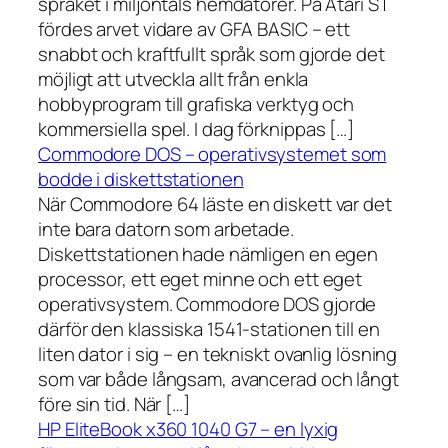
språket i miljontals hemdatorer. På Atari ST
fördes arvet vidare av GFA BASIC – ett
snabbt och kraftfullt språk som gjorde det
möjligt att utveckla allt från enkla
hobbyprogram till grafiska verktyg och
kommersiella spel. I dag förknippas […]
Commodore DOS – operativsystemet som
bodde i diskettstationen
När Commodore 64 läste en diskett var det
inte bara datorn som arbetade.
Diskettstationen hade nämligen en egen
processor, ett eget minne och ett eget
operativsystem. Commodore DOS gjorde
därför den klassiska 1541-stationen till en
liten dator i sig – en tekniskt ovanlig lösning
som var både långsam, avancerad och långt
före sin tid. När […]
HP EliteBook x360 1040 G7 – en lyxig