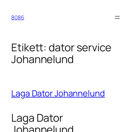
Hoppa
till
8086
innehåll
Etikett:
dator service
Johannelund
Laga Dator Johannelund
Laga Dator
Johannelund