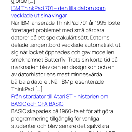
gjorde […]
IBM ThinkPad 701 – den lilla datorn som
vecklade ut sina vingar
När IBM lanserade ThinkPad 701 år 1995 löste
företaget problemet med små bärbara
datorer på ett spektakulärt sätt. Datorns
delade tangentbord vecklade automatiskt ut
sig när locket öppnades och gav modellen
smeknamnet Butterfly. Trots sin korta tid på
marknaden blev den en designikon och en
av datorhistoriens mest minnesvärda
bärbara datorer. När IBM presenterade
ThinkPad […]
Från stordator till Atari ST – historien om
BASIC och GFA BASIC
BASIC skapades på 1960-talet för att göra
programmering tillgänglig för vanliga
studenter och blev senare det självklara