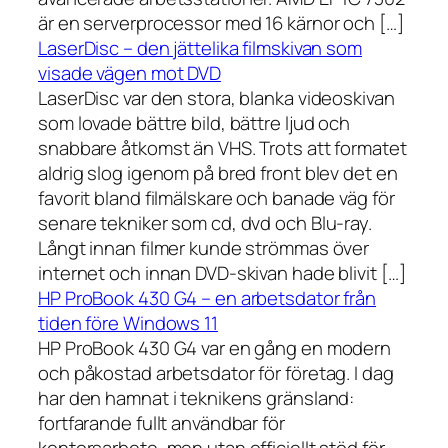
är en serverprocessor med 16 kärnor och […]
LaserDisc – den jättelika filmskivan som
visade vägen mot DVD
LaserDisc var den stora, blanka videoskivan
som lovade bättre bild, bättre ljud och
snabbare åtkomst än VHS. Trots att formatet
aldrig slog igenom på bred front blev det en
favorit bland filmälskare och banade väg för
senare tekniker som cd, dvd och Blu-ray.
Långt innan filmer kunde strömmas över
internet och innan DVD-skivan hade blivit […]
HP ProBook 430 G4 – en arbetsdator från
tiden före Windows 11
HP ProBook 430 G4 var en gång en modern
och påkostad arbetsdator för företag. I dag
har den hamnat i teknikens gränsland:
fortfarande fullt användbar för