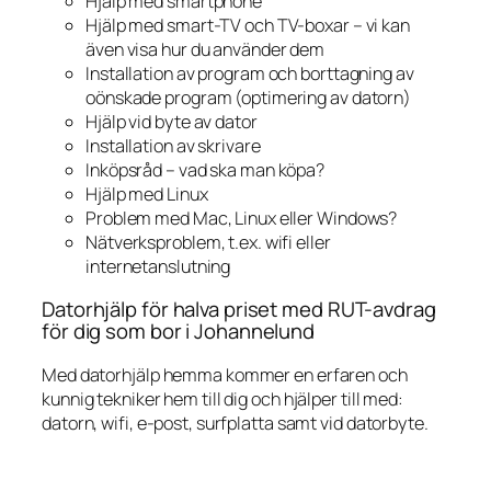
Hjälp med smartphone
Hjälp med smart-TV och TV-boxar – vi kan
även visa hur du använder dem
Installation av program och borttagning av
oönskade program (optimering av datorn)
Hjälp vid byte av dator
Installation av skrivare
Inköpsråd – vad ska man köpa?
Hjälp med Linux
Problem med Mac, Linux eller Windows?
Nätverksproblem, t.ex. wifi eller
internetanslutning
Datorhjälp för halva priset med RUT-avdrag
för dig som bor i Johannelund
Med datorhjälp hemma kommer en erfaren och
kunnig tekniker hem till dig och hjälper till med:
datorn, wifi, e-post, surfplatta samt vid datorbyte.