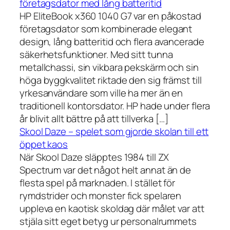
företagsdator med lång batteritid
HP EliteBook x360 1040 G7 var en påkostad
företagsdator som kombinerade elegant
design, lång batteritid och flera avancerade
säkerhetsfunktioner. Med sitt tunna
metallchassi, sin vikbara pekskärm och sin
höga byggkvalitet riktade den sig främst till
yrkesanvändare som ville ha mer än en
traditionell kontorsdator. HP hade under flera
år blivit allt bättre på att tillverka […]
Skool Daze – spelet som gjorde skolan till ett
öppet kaos
När Skool Daze släpptes 1984 till ZX
Spectrum var det något helt annat än de
flesta spel på marknaden. I stället för
rymdstrider och monster fick spelaren
uppleva en kaotisk skoldag där målet var att
stjäla sitt eget betyg ur personalrummets