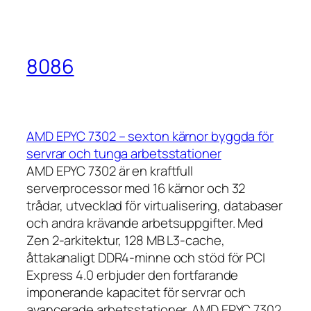
8086
AMD EPYC 7302 – sexton kärnor byggda för
servrar och tunga arbetsstationer
AMD EPYC 7302 är en kraftfull
serverprocessor med 16 kärnor och 32
trådar, utvecklad för virtualisering, databaser
och andra krävande arbetsuppgifter. Med
Zen 2-arkitektur, 128 MB L3-cache,
åttakanaligt DDR4-minne och stöd för PCI
Express 4.0 erbjuder den fortfarande
imponerande kapacitet för servrar och
avancerade arbetsstationer. AMD EPYC 7302