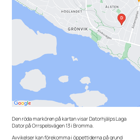
Den röda markören på kartan visar Datorhjälps Laga
Dator på Orrspelsvägen 13 i Bromma.
Avvikelser kan förekomma i öppettiderna på grund