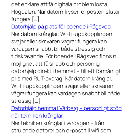
det enklare att få digitala problem lösta.
Högdalen. När datorn fryser, e-posten slutar
fungera […]
Datorhjälp på plats för boende i Rågsved
När datorn krånglar, Wi-Fi-uppkopplingen
svajar eller skrivaren vägrar fungera kan
vardagen snabbt bli både stressig och
tidskrävande. För boende i Rågsved finns nu
möjlighet att få snabb och personlig
datorhjälp direkt i hemmet – till ett förmånligt
pris med RUT-avdrag. När datorn krånglar,
Wi-Fi-uppkopplingen svajar eller skrivaren
vägrar fungera kan vardagen snabbt bli både
stressig […]
Datorhjälp hemma i Vårberg – personligt stöd
när tekniken krånglar
När tekniken krånglar i vardagen – från
strulande datorer och e-post till wifi som