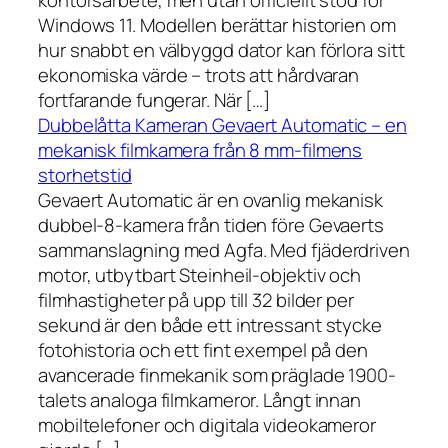
kontorsarbete, men utan officiellt stöd för
Windows 11. Modellen berättar historien om
hur snabbt en välbyggd dator kan förlora sitt
ekonomiska värde – trots att hårdvaran
fortfarande fungerar. När […]
Dubbelåtta Kameran Gevaert Automatic – en
mekanisk filmkamera från 8 mm-filmens
storhetstid
Gevaert Automatic är en ovanlig mekanisk
dubbel-8-kamera från tiden före Gevaerts
sammanslagning med Agfa. Med fjäderdriven
motor, utbytbart Steinheil-objektiv och
filmhastigheter på upp till 32 bilder per
sekund är den både ett intressant stycke
fotohistoria och ett fint exempel på den
avancerade finmekanik som präglade 1900-
talets analoga filmkameror. Långt innan
mobiltelefoner och digitala videokameror