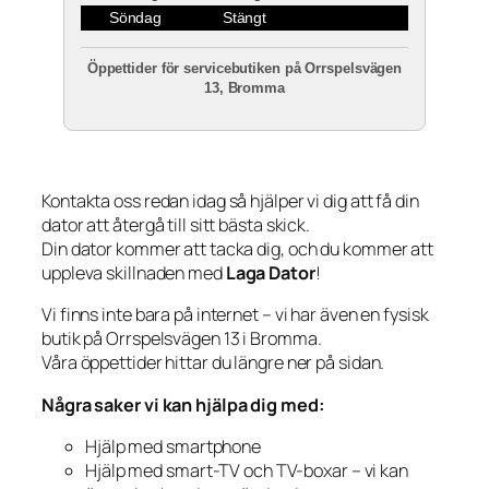
Söndag
Stängt
Öppettider för servicebutiken på Orrspelsvägen
13, Bromma
Kontakta oss redan idag så hjälper vi dig att få din
dator att återgå till sitt bästa skick.
Din dator kommer att tacka dig, och du kommer att
uppleva skillnaden med
Laga Dator
!
Vi finns inte bara på internet – vi har även en fysisk
butik på Orrspelsvägen 13 i Bromma.
Våra öppettider hittar du längre ner på sidan.
Några saker vi kan hjälpa dig med:
Hjälp med smartphone
Hjälp med smart-TV och TV-boxar – vi kan