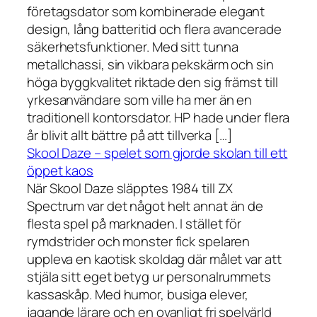
företagsdator som kombinerade elegant
design, lång batteritid och flera avancerade
säkerhetsfunktioner. Med sitt tunna
metallchassi, sin vikbara pekskärm och sin
höga byggkvalitet riktade den sig främst till
yrkesanvändare som ville ha mer än en
traditionell kontorsdator. HP hade under flera
år blivit allt bättre på att tillverka […]
Skool Daze – spelet som gjorde skolan till ett
öppet kaos
När Skool Daze släpptes 1984 till ZX
Spectrum var det något helt annat än de
flesta spel på marknaden. I stället för
rymdstrider och monster fick spelaren
uppleva en kaotisk skoldag där målet var att
stjäla sitt eget betyg ur personalrummets
kassaskåp. Med humor, busiga elever,
jagande lärare och en ovanligt fri spelvärld