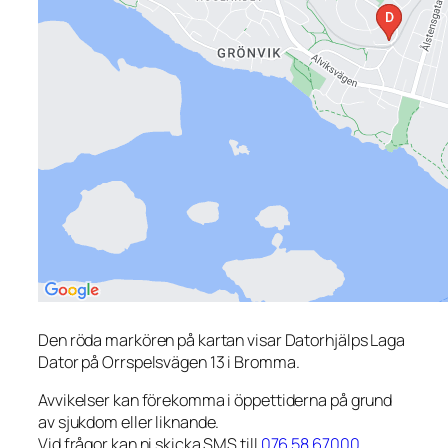
Den röda markören på kartan visar Datorhjälps Laga
Dator på Orrspelsvägen 13 i Bromma.
Avvikelser kan förekomma i öppettiderna på grund
av sjukdom eller liknande.
Vid frågor kan ni skicka SMS till
076 58 67000
.