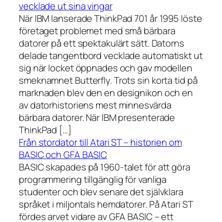
vecklade ut sina vingar
När IBM lanserade ThinkPad 701 år 1995 löste
företaget problemet med små bärbara
datorer på ett spektakulärt sätt. Datorns
delade tangentbord vecklade automatiskt ut
sig när locket öppnades och gav modellen
smeknamnet Butterfly. Trots sin korta tid på
marknaden blev den en designikon och en
av datorhistoriens mest minnesvärda
bärbara datorer. När IBM presenterade
ThinkPad […]
Från stordator till Atari ST – historien om
BASIC och GFA BASIC
BASIC skapades på 1960-talet för att göra
programmering tillgänglig för vanliga
studenter och blev senare det självklara
språket i miljontals hemdatorer. På Atari ST
fördes arvet vidare av GFA BASIC – ett