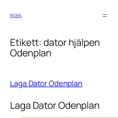
Hoppa
till
8086
innehåll
Etikett:
dator hjälpen
Odenplan
Laga Dator Odenplan
Laga Dator Odenplan