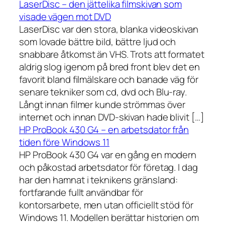
LaserDisc – den jättelika filmskivan som
visade vägen mot DVD
LaserDisc var den stora, blanka videoskivan
som lovade bättre bild, bättre ljud och
snabbare åtkomst än VHS. Trots att formatet
aldrig slog igenom på bred front blev det en
favorit bland filmälskare och banade väg för
senare tekniker som cd, dvd och Blu-ray.
Långt innan filmer kunde strömmas över
internet och innan DVD-skivan hade blivit […]
HP ProBook 430 G4 – en arbetsdator från
tiden före Windows 11
HP ProBook 430 G4 var en gång en modern
och påkostad arbetsdator för företag. I dag
har den hamnat i teknikens gränsland:
fortfarande fullt användbar för
kontorsarbete, men utan officiellt stöd för
Windows 11. Modellen berättar historien om