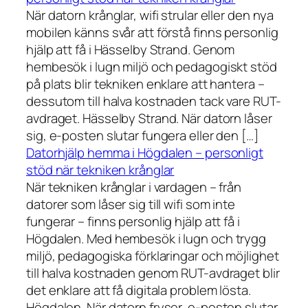
När datorn krånglar, wifi strular eller den nya
mobilen känns svår att förstå finns personlig
hjälp att få i Hässelby Strand. Genom
hembesök i lugn miljö och pedagogiskt stöd
på plats blir tekniken enklare att hantera –
dessutom till halva kostnaden tack vare RUT-
avdraget. Hässelby Strand. När datorn låser
sig, e-posten slutar fungera eller den […]
Datorhjälp hemma i Högdalen – personligt
stöd när tekniken krånglar
När tekniken krånglar i vardagen – från
datorer som låser sig till wifi som inte
fungerar – finns personlig hjälp att få i
Högdalen. Med hembesök i lugn och trygg
miljö, pedagogiska förklaringar och möjlighet
till halva kostnaden genom RUT-avdraget blir
det enklare att få digitala problem lösta.
Högdalen. När datorn fryser, e-posten slutar