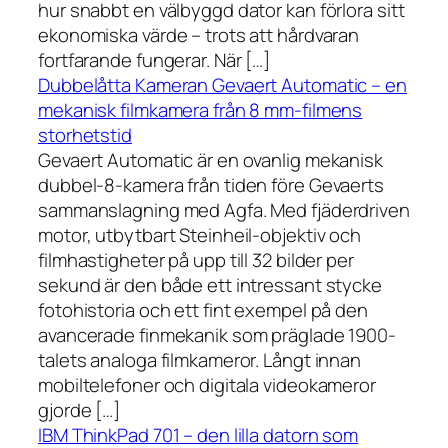
hur snabbt en välbyggd dator kan förlora sitt
ekonomiska värde – trots att hårdvaran
fortfarande fungerar. När […]
Dubbelåtta Kameran Gevaert Automatic – en
mekanisk filmkamera från 8 mm-filmens
storhetstid
Gevaert Automatic är en ovanlig mekanisk
dubbel-8-kamera från tiden före Gevaerts
sammanslagning med Agfa. Med fjäderdriven
motor, utbytbart Steinheil-objektiv och
filmhastigheter på upp till 32 bilder per
sekund är den både ett intressant stycke
fotohistoria och ett fint exempel på den
avancerade finmekanik som präglade 1900-
talets analoga filmkameror. Långt innan
mobiltelefoner och digitala videokameror
gjorde […]
IBM ThinkPad 701 – den lilla datorn som