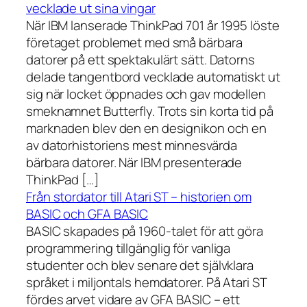
vecklade ut sina vingar
När IBM lanserade ThinkPad 701 år 1995 löste
företaget problemet med små bärbara
datorer på ett spektakulärt sätt. Datorns
delade tangentbord vecklade automatiskt ut
sig när locket öppnades och gav modellen
smeknamnet Butterfly. Trots sin korta tid på
marknaden blev den en designikon och en
av datorhistoriens mest minnesvärda
bärbara datorer. När IBM presenterade
ThinkPad […]
Från stordator till Atari ST – historien om
BASIC och GFA BASIC
BASIC skapades på 1960-talet för att göra
programmering tillgänglig för vanliga
studenter och blev senare det självklara
språket i miljontals hemdatorer. På Atari ST
fördes arvet vidare av GFA BASIC – ett