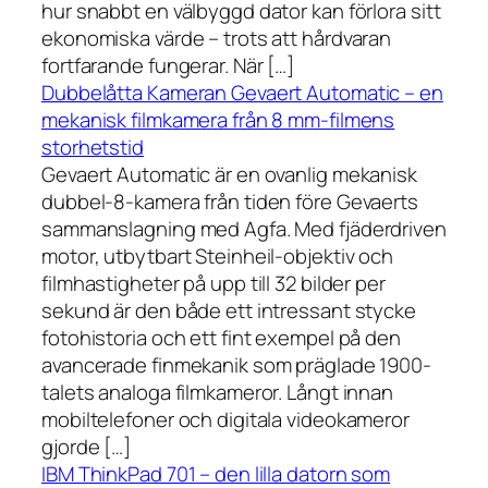
hur snabbt en välbyggd dator kan förlora sitt
ekonomiska värde – trots att hårdvaran
fortfarande fungerar. När […]
Dubbelåtta Kameran Gevaert Automatic – en
mekanisk filmkamera från 8 mm-filmens
storhetstid
Gevaert Automatic är en ovanlig mekanisk
dubbel-8-kamera från tiden före Gevaerts
sammanslagning med Agfa. Med fjäderdriven
motor, utbytbart Steinheil-objektiv och
filmhastigheter på upp till 32 bilder per
sekund är den både ett intressant stycke
fotohistoria och ett fint exempel på den
avancerade finmekanik som präglade 1900-
talets analoga filmkameror. Långt innan
mobiltelefoner och digitala videokameror
gjorde […]
IBM ThinkPad 701 – den lilla datorn som