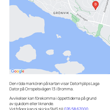
Den röda markören på kartan visar Datorhjälps Laga
Dator på Orrspelsvägen 13 i Bromma.
Avvikelser kan förekomma i öppettiderna på grund
av sjukdom eller liknande.
Vid frågor kan ni skicka SMS till
076 58 67000
.