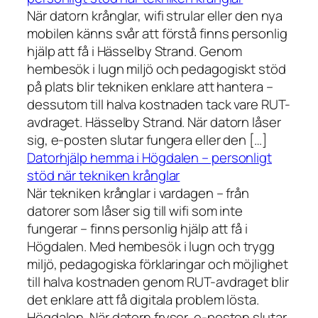
När datorn krånglar, wifi strular eller den nya
mobilen känns svår att förstå finns personlig
hjälp att få i Hässelby Strand. Genom
hembesök i lugn miljö och pedagogiskt stöd
på plats blir tekniken enklare att hantera –
dessutom till halva kostnaden tack vare RUT-
avdraget. Hässelby Strand. När datorn låser
sig, e-posten slutar fungera eller den […]
Datorhjälp hemma i Högdalen – personligt
stöd när tekniken krånglar
När tekniken krånglar i vardagen – från
datorer som låser sig till wifi som inte
fungerar – finns personlig hjälp att få i
Högdalen. Med hembesök i lugn och trygg
miljö, pedagogiska förklaringar och möjlighet
till halva kostnaden genom RUT-avdraget blir
det enklare att få digitala problem lösta.
Högdalen. När datorn fryser, e-posten slutar