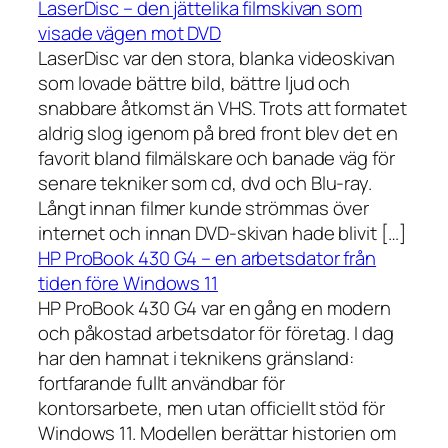
LaserDisc – den jättelika filmskivan som
visade vägen mot DVD
LaserDisc var den stora, blanka videoskivan
som lovade bättre bild, bättre ljud och
snabbare åtkomst än VHS. Trots att formatet
aldrig slog igenom på bred front blev det en
favorit bland filmälskare och banade väg för
senare tekniker som cd, dvd och Blu-ray.
Långt innan filmer kunde strömmas över
internet och innan DVD-skivan hade blivit […]
HP ProBook 430 G4 – en arbetsdator från
tiden före Windows 11
HP ProBook 430 G4 var en gång en modern
och påkostad arbetsdator för företag. I dag
har den hamnat i teknikens gränsland:
fortfarande fullt användbar för
kontorsarbete, men utan officiellt stöd för
Windows 11. Modellen berättar historien om