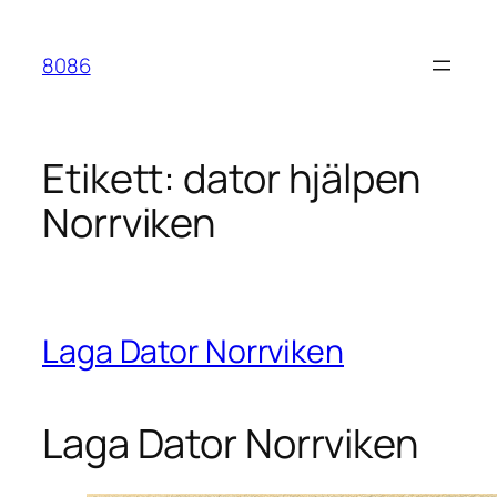
Hoppa
till
8086
innehåll
Etikett:
dator hjälpen
Norrviken
Laga Dator Norrviken
Laga Dator Norrviken