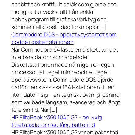
snabbt och kraftfullt språk som gjorde det
möjligt att utveckla allt från enkla
hobbyprogram till grafiska verktyg och
kommersiella spel. I dag förknippas […]
Commodore DOS – operativsystemet som
bodde i diskettstationen
När Commodore 64 läste en diskett var det
inte bara datorn som arbetade.
Diskettstationen hade nämligen en egen
processor, ett eget minne och ett eget
operativsystem. Commodore DOS gjorde
därför den klassiska 1541-stationen till en
liten dator i sig – en tekniskt ovanlig lösning
som var både långsam, avancerad och långt
före sin tid. När […]
HP EliteBook x360 1040 G7 – en lyxig
företagsdator med lång batteritid
HP EliteBook x360 1040 G7 var en påkostad