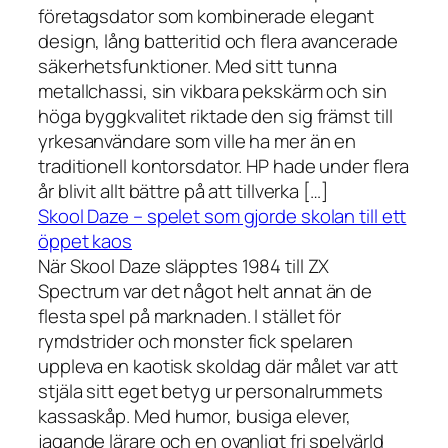
företagsdator som kombinerade elegant
design, lång batteritid och flera avancerade
säkerhetsfunktioner. Med sitt tunna
metallchassi, sin vikbara pekskärm och sin
höga byggkvalitet riktade den sig främst till
yrkesanvändare som ville ha mer än en
traditionell kontorsdator. HP hade under flera
år blivit allt bättre på att tillverka […]
Skool Daze – spelet som gjorde skolan till ett
öppet kaos
När Skool Daze släpptes 1984 till ZX
Spectrum var det något helt annat än de
flesta spel på marknaden. I stället för
rymdstrider och monster fick spelaren
uppleva en kaotisk skoldag där målet var att
stjäla sitt eget betyg ur personalrummets
kassaskåp. Med humor, busiga elever,
jagande lärare och en ovanligt fri spelvärld