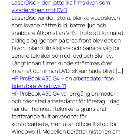
LaserDisc – den jättelika filmskivan som
visade vägen mot DVD
LaserDisc var den stora, blanka videoskivan
som lovade bättre bild, bättre ljud och
snabbare åtkomst än VHS. Trots att formatet
aldrig slog igenom på bred front blev det en
favorit bland filmälskare och banade väg för
senare tekniker som cd, dvd och Blu-ray.
Långt innan filmer kunde strömmas över
internet och innan DVD-skivan hade blivit […]
HP ProBook 430 G4 – en arbetsdator från
tiden före Windows 11
HP ProBook 430 G4 var en gång en modern
och påkostad arbetsdator för företag. I dag
har den hamnat i teknikens gränsland:
fortfarande fullt användbar för
kontorsarbete, men utan officiellt stöd för
Windows 11. Modellen berättar historien om