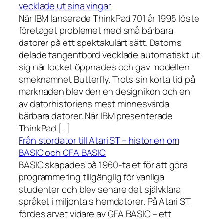
vecklade ut sina vingar
När IBM lanserade ThinkPad 701 år 1995 löste
företaget problemet med små bärbara
datorer på ett spektakulärt sätt. Datorns
delade tangentbord vecklade automatiskt ut
sig när locket öppnades och gav modellen
smeknamnet Butterfly. Trots sin korta tid på
marknaden blev den en designikon och en
av datorhistoriens mest minnesvärda
bärbara datorer. När IBM presenterade
ThinkPad […]
Från stordator till Atari ST – historien om
BASIC och GFA BASIC
BASIC skapades på 1960-talet för att göra
programmering tillgänglig för vanliga
studenter och blev senare det självklara
språket i miljontals hemdatorer. På Atari ST
fördes arvet vidare av GFA BASIC – ett