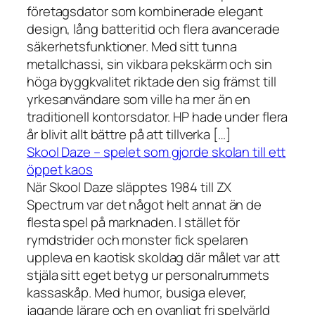
företagsdator som kombinerade elegant
design, lång batteritid och flera avancerade
säkerhetsfunktioner. Med sitt tunna
metallchassi, sin vikbara pekskärm och sin
höga byggkvalitet riktade den sig främst till
yrkesanvändare som ville ha mer än en
traditionell kontorsdator. HP hade under flera
år blivit allt bättre på att tillverka […]
Skool Daze – spelet som gjorde skolan till ett
öppet kaos
När Skool Daze släpptes 1984 till ZX
Spectrum var det något helt annat än de
flesta spel på marknaden. I stället för
rymdstrider och monster fick spelaren
uppleva en kaotisk skoldag där målet var att
stjäla sitt eget betyg ur personalrummets
kassaskåp. Med humor, busiga elever,
jagande lärare och en ovanligt fri spelvärld