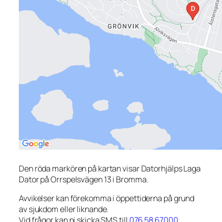
Den röda markören på kartan visar Datorhjälps Laga
Dator på Orrspelsvägen 13 i Bromma.
Avvikelser kan förekomma i öppettiderna på grund
av sjukdom eller liknande.
Vid frågor kan ni skicka SMS till
076 58 67000
.