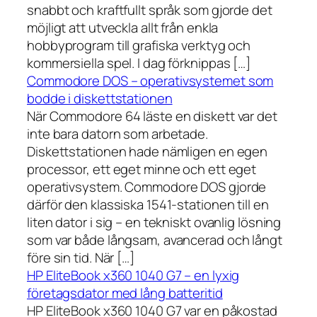
snabbt och kraftfullt språk som gjorde det
möjligt att utveckla allt från enkla
hobbyprogram till grafiska verktyg och
kommersiella spel. I dag förknippas […]
Commodore DOS – operativsystemet som
bodde i diskettstationen
När Commodore 64 läste en diskett var det
inte bara datorn som arbetade.
Diskettstationen hade nämligen en egen
processor, ett eget minne och ett eget
operativsystem. Commodore DOS gjorde
därför den klassiska 1541-stationen till en
liten dator i sig – en tekniskt ovanlig lösning
som var både långsam, avancerad och långt
före sin tid. När […]
HP EliteBook x360 1040 G7 – en lyxig
företagsdator med lång batteritid
HP EliteBook x360 1040 G7 var en påkostad