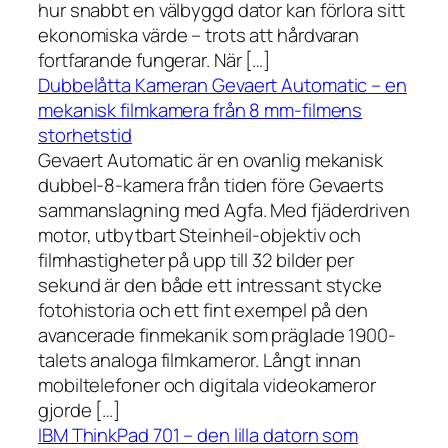
hur snabbt en välbyggd dator kan förlora sitt
ekonomiska värde – trots att hårdvaran
fortfarande fungerar. När […]
Dubbelåtta Kameran Gevaert Automatic – en
mekanisk filmkamera från 8 mm-filmens
storhetstid
Gevaert Automatic är en ovanlig mekanisk
dubbel-8-kamera från tiden före Gevaerts
sammanslagning med Agfa. Med fjäderdriven
motor, utbytbart Steinheil-objektiv och
filmhastigheter på upp till 32 bilder per
sekund är den både ett intressant stycke
fotohistoria och ett fint exempel på den
avancerade finmekanik som präglade 1900-
talets analoga filmkameror. Långt innan
mobiltelefoner och digitala videokameror
gjorde […]
IBM ThinkPad 701 – den lilla datorn som