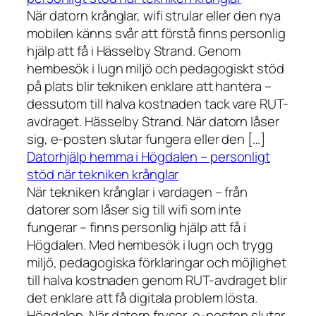
När datorn krånglar, wifi strular eller den nya
mobilen känns svår att förstå finns personlig
hjälp att få i Hässelby Strand. Genom
hembesök i lugn miljö och pedagogiskt stöd
på plats blir tekniken enklare att hantera –
dessutom till halva kostnaden tack vare RUT-
avdraget. Hässelby Strand. När datorn låser
sig, e-posten slutar fungera eller den […]
Datorhjälp hemma i Högdalen – personligt
stöd när tekniken krånglar
När tekniken krånglar i vardagen – från
datorer som låser sig till wifi som inte
fungerar – finns personlig hjälp att få i
Högdalen. Med hembesök i lugn och trygg
miljö, pedagogiska förklaringar och möjlighet
till halva kostnaden genom RUT-avdraget blir
det enklare att få digitala problem lösta.
Högdalen. När datorn fryser, e-posten slutar