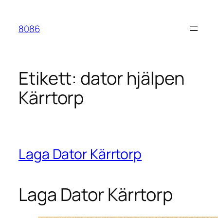
Hoppa
till
8086
innehåll
Etikett:
dator hjälpen
Kärrtorp
Laga Dator Kärrtorp
Laga Dator Kärrtorp