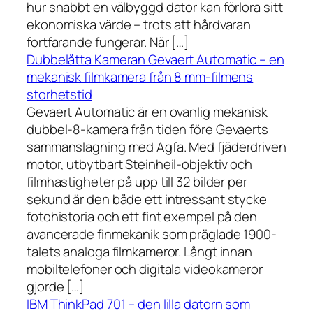
hur snabbt en välbyggd dator kan förlora sitt
ekonomiska värde – trots att hårdvaran
fortfarande fungerar. När […]
Dubbelåtta Kameran Gevaert Automatic – en
mekanisk filmkamera från 8 mm-filmens
storhetstid
Gevaert Automatic är en ovanlig mekanisk
dubbel-8-kamera från tiden före Gevaerts
sammanslagning med Agfa. Med fjäderdriven
motor, utbytbart Steinheil-objektiv och
filmhastigheter på upp till 32 bilder per
sekund är den både ett intressant stycke
fotohistoria och ett fint exempel på den
avancerade finmekanik som präglade 1900-
talets analoga filmkameror. Långt innan
mobiltelefoner och digitala videokameror
gjorde […]
IBM ThinkPad 701 – den lilla datorn som