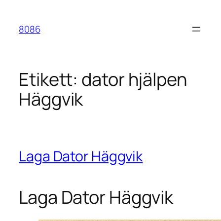
Hoppa
till
8086
innehåll
Etikett:
dator hjälpen
Häggvik
Laga Dator Häggvik
Laga Dator Häggvik