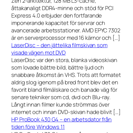
Zen 2-arkitektur, 128 MB L3-cache,
åttakanaligt DDR4-minne och stöd för PCI
Express 4.0 erbjuder den fortfarande
imponerande kapacitet för servrar och
avancerade arbetsstationer. AMD EPYC 7302
är en serverprocessor med 16 kärnor och […]
LaserDisc – den jättelika filmskivan som
visade vägen mot DVD
LaserDisc var den stora, blanka videoskivan
som lovade bättre bild, bättre ljud och
snabbare åtkomst än VHS. Trots att formatet
aldrig slog igenom på bred front blev det en
favorit bland filmälskare och banade väg för
senare tekniker som cd, dvd och Blu-ray.
Långt innan filmer kunde strömmas över
internet och innan DVD-skivan hade blivit […]
HP ProBook 430 G4 – en arbetsdator från
tiden före Windows 11