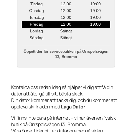
Tisdag
12:00
19:00
Onsdag
12:00
19:00
Torsdag
12:00
19:00
Fredag
12:00
19:00
Lördag
Stängt
Söndag
Stängt
Öppettider för servicebutiken på Orrspelsvägen
13, Bromma
Kontakta oss redan idag så hjälper vi dig att få din
dator att återgå till sitt bästa skick.
Din dator kommer att tacka dig, och du kommer att
uppleva skillnaden med
Laga Dator
!
Vi finns inte bara på internet – vi har även en fysisk
butik på Orrspelsvägen 13 i Bromma.
Våra öppettider hittar du längre ner på sidan.