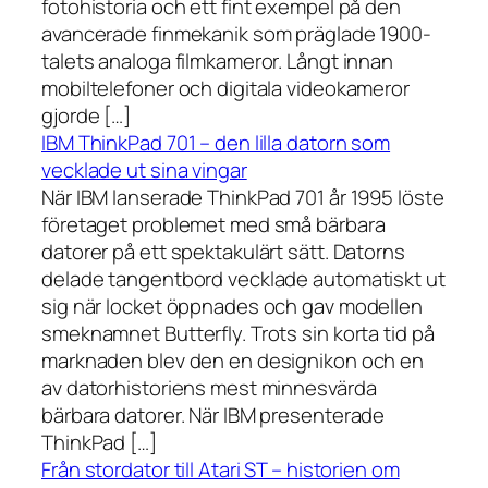
fotohistoria och ett fint exempel på den
avancerade finmekanik som präglade 1900-
talets analoga filmkameror. Långt innan
mobiltelefoner och digitala videokameror
gjorde […]
IBM ThinkPad 701 – den lilla datorn som
vecklade ut sina vingar
När IBM lanserade ThinkPad 701 år 1995 löste
företaget problemet med små bärbara
datorer på ett spektakulärt sätt. Datorns
delade tangentbord vecklade automatiskt ut
sig när locket öppnades och gav modellen
smeknamnet Butterfly. Trots sin korta tid på
marknaden blev den en designikon och en
av datorhistoriens mest minnesvärda
bärbara datorer. När IBM presenterade
ThinkPad […]
Från stordator till Atari ST – historien om