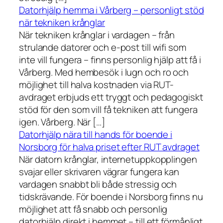
Datorhjälp hemma i Vårberg – personligt stöd
när tekniken krånglar
När tekniken krånglar i vardagen – från
strulande datorer och e-post till wifi som
inte vill fungera – finns personlig hjälp att få i
Vårberg. Med hembesök i lugn och ro och
möjlighet till halva kostnaden via RUT-
avdraget erbjuds ett tryggt och pedagogiskt
stöd för den som vill få tekniken att fungera
igen. Vårberg. När […]
Datorhjälp nära till hands för boende i
Norsborg för halva priset efter RUT avdraget
När datorn krånglar, internetuppkopplingen
svajar eller skrivaren vägrar fungera kan
vardagen snabbt bli både stressig och
tidskrävande. För boende i Norsborg finns nu
möjlighet att få snabb och personlig
datorhjälp direkt i hemmet – till ett förmånligt