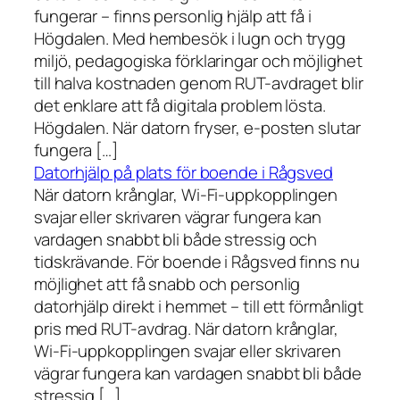
fungerar – finns personlig hjälp att få i
Högdalen. Med hembesök i lugn och trygg
miljö, pedagogiska förklaringar och möjlighet
till halva kostnaden genom RUT-avdraget blir
det enklare att få digitala problem lösta.
Högdalen. När datorn fryser, e-posten slutar
fungera […]
Datorhjälp på plats för boende i Rågsved
När datorn krånglar, Wi-Fi-uppkopplingen
svajar eller skrivaren vägrar fungera kan
vardagen snabbt bli både stressig och
tidskrävande. För boende i Rågsved finns nu
möjlighet att få snabb och personlig
datorhjälp direkt i hemmet – till ett förmånligt
pris med RUT-avdrag. När datorn krånglar,
Wi-Fi-uppkopplingen svajar eller skrivaren
vägrar fungera kan vardagen snabbt bli både
stressig […]