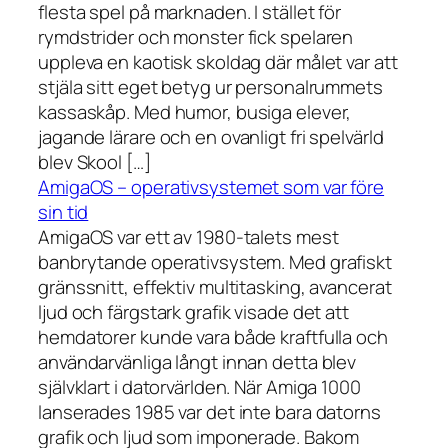
flesta spel på marknaden. I stället för
rymdstrider och monster fick spelaren
uppleva en kaotisk skoldag där målet var att
stjäla sitt eget betyg ur personalrummets
kassaskåp. Med humor, busiga elever,
jagande lärare och en ovanligt fri spelvärld
blev Skool […]
AmigaOS – operativsystemet som var före
sin tid
AmigaOS var ett av 1980-talets mest
banbrytande operativsystem. Med grafiskt
gränssnitt, effektiv multitasking, avancerat
ljud och färgstark grafik visade det att
hemdatorer kunde vara både kraftfulla och
användarvänliga långt innan detta blev
självklart i datorvärlden. När Amiga 1000
lanserades 1985 var det inte bara datorns
grafik och ljud som imponerade. Bakom