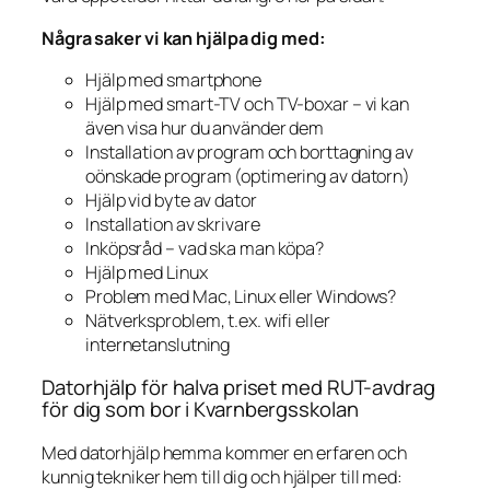
Några saker vi kan hjälpa dig med:
Hjälp med smartphone
Hjälp med smart-TV och TV-boxar – vi kan
även visa hur du använder dem
Installation av program och borttagning av
oönskade program (optimering av datorn)
Hjälp vid byte av dator
Installation av skrivare
Inköpsråd – vad ska man köpa?
Hjälp med Linux
Problem med Mac, Linux eller Windows?
Nätverksproblem, t.ex. wifi eller
internetanslutning
Datorhjälp för halva priset med RUT-avdrag
för dig som bor i Kvarnbergsskolan
Med datorhjälp hemma kommer en erfaren och
kunnig tekniker hem till dig och hjälper till med: