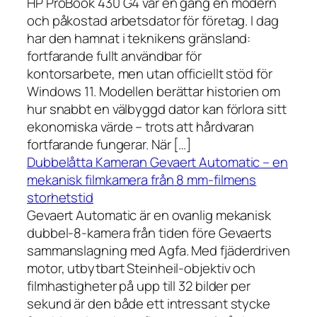
HP ProBook 430 G4 var en gång en modern
och påkostad arbetsdator för företag. I dag
har den hamnat i teknikens gränsland:
fortfarande fullt användbar för
kontorsarbete, men utan officiellt stöd för
Windows 11. Modellen berättar historien om
hur snabbt en välbyggd dator kan förlora sitt
ekonomiska värde – trots att hårdvaran
fortfarande fungerar. När […]
Dubbelåtta Kameran Gevaert Automatic – en
mekanisk filmkamera från 8 mm-filmens
storhetstid
Gevaert Automatic är en ovanlig mekanisk
dubbel-8-kamera från tiden före Gevaerts
sammanslagning med Agfa. Med fjäderdriven
motor, utbytbart Steinheil-objektiv och
filmhastigheter på upp till 32 bilder per
sekund är den både ett intressant stycke