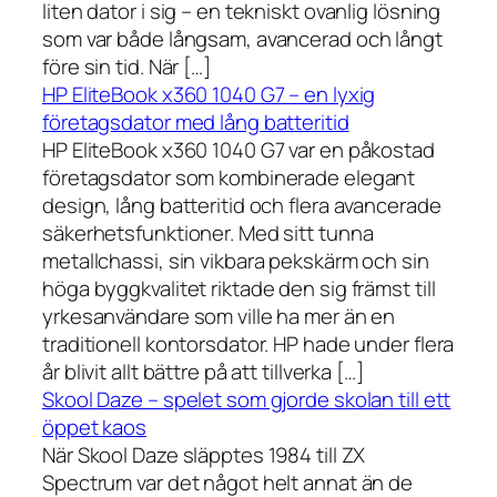
liten dator i sig – en tekniskt ovanlig lösning
som var både långsam, avancerad och långt
före sin tid. När […]
HP EliteBook x360 1040 G7 – en lyxig
företagsdator med lång batteritid
HP EliteBook x360 1040 G7 var en påkostad
företagsdator som kombinerade elegant
design, lång batteritid och flera avancerade
säkerhetsfunktioner. Med sitt tunna
metallchassi, sin vikbara pekskärm och sin
höga byggkvalitet riktade den sig främst till
yrkesanvändare som ville ha mer än en
traditionell kontorsdator. HP hade under flera
år blivit allt bättre på att tillverka […]
Skool Daze – spelet som gjorde skolan till ett
öppet kaos
När Skool Daze släpptes 1984 till ZX
Spectrum var det något helt annat än de