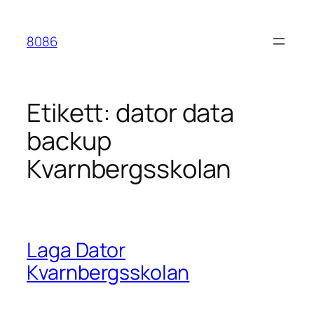
Hoppa
till
8086
innehåll
Etikett:
dator data
backup
Kvarnbergsskolan
Laga Dator
Kvarnbergsskolan