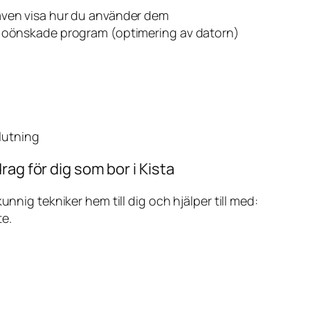
även visa hur du använder dem
v oönskade program (optimering av datorn)
slutning
ag för dig som bor i Kista
ig tekniker hem till dig och hjälper till med:
te.