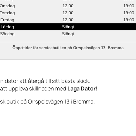
Onsdag
12:00
19:00
Torsdag
12:00
19:00
Fredag
12:00
19:00
Lördag
Stängt
Söndag
Stängt
Öppettider för servicebutiken på Orrspelsvägen 13, Bromma
 dator att återgå till sitt bästa skick.
 att uppleva skillnaden med
Laga Dator
!
sisk butik på Orrspelsvägen 13 i Bromma.