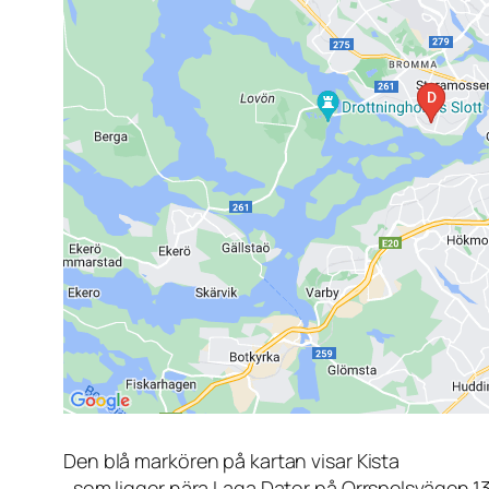
Den blå markören på kartan visar Kista
, som ligger nära Laga Dator på Orrspelsvägen 1