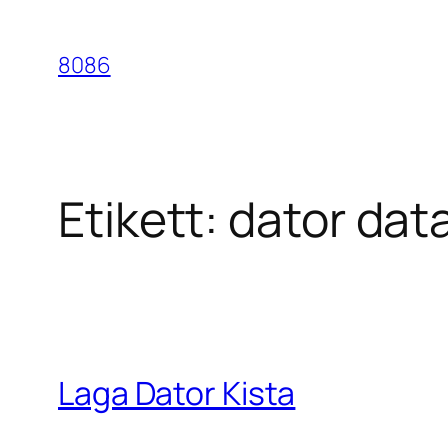
Hoppa
till
8086
innehåll
Etikett:
dator dat
Laga Dator Kista