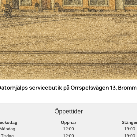
Datorhjälps servicebutik på Orrspelsvägen 13, Bromm
Öppettider
eckodag
Öppnar
Stänge
Måndag
12:00
19:00
Tisdag
12:00
19:00