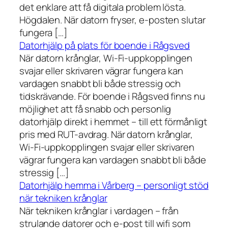
det enklare att få digitala problem lösta.
Högdalen. När datorn fryser, e-posten slutar
fungera […]
Datorhjälp på plats för boende i Rågsved
När datorn krånglar, Wi-Fi-uppkopplingen
svajar eller skrivaren vägrar fungera kan
vardagen snabbt bli både stressig och
tidskrävande. För boende i Rågsved finns nu
möjlighet att få snabb och personlig
datorhjälp direkt i hemmet – till ett förmånligt
pris med RUT-avdrag. När datorn krånglar,
Wi-Fi-uppkopplingen svajar eller skrivaren
vägrar fungera kan vardagen snabbt bli både
stressig […]
Datorhjälp hemma i Vårberg – personligt stöd
när tekniken krånglar
När tekniken krånglar i vardagen – från
strulande datorer och e-post till wifi som