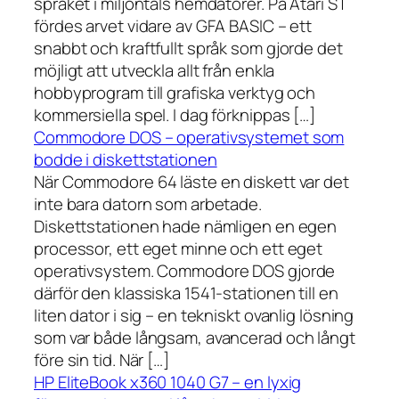
språket i miljontals hemdatorer. På Atari ST
fördes arvet vidare av GFA BASIC – ett
snabbt och kraftfullt språk som gjorde det
möjligt att utveckla allt från enkla
hobbyprogram till grafiska verktyg och
kommersiella spel. I dag förknippas […]
Commodore DOS – operativsystemet som
bodde i diskettstationen
När Commodore 64 läste en diskett var det
inte bara datorn som arbetade.
Diskettstationen hade nämligen en egen
processor, ett eget minne och ett eget
operativsystem. Commodore DOS gjorde
därför den klassiska 1541-stationen till en
liten dator i sig – en tekniskt ovanlig lösning
som var både långsam, avancerad och långt
före sin tid. När […]
HP EliteBook x360 1040 G7 – en lyxig