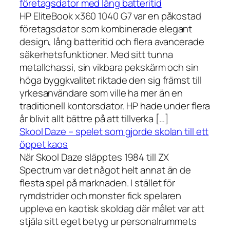
företagsdator med lång batteritid
HP EliteBook x360 1040 G7 var en påkostad
företagsdator som kombinerade elegant
design, lång batteritid och flera avancerade
säkerhetsfunktioner. Med sitt tunna
metallchassi, sin vikbara pekskärm och sin
höga byggkvalitet riktade den sig främst till
yrkesanvändare som ville ha mer än en
traditionell kontorsdator. HP hade under flera
år blivit allt bättre på att tillverka […]
Skool Daze – spelet som gjorde skolan till ett
öppet kaos
När Skool Daze släpptes 1984 till ZX
Spectrum var det något helt annat än de
flesta spel på marknaden. I stället för
rymdstrider och monster fick spelaren
uppleva en kaotisk skoldag där målet var att
stjäla sitt eget betyg ur personalrummets