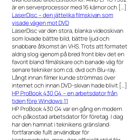
är en serverprocessor med 16 kärnor och […]
LaserDisc – den jättelika filmskivan som
visade vägen mot DVD
LaserDisc var den stora, blanka videoskivan
som lovade bättre bild, bättre ljud och
snabbare åtkomst än VHS. Trots att formatet
aldrig slog igenom på bred front blev det en
favorit bland filmälskare och banade väg för
senare tekniker som cd, dvd och Blu-ray.
Långt innan filmer kunde strömmas över
internet och innan DVD-skivan hade blivit […]
HP ProBook 430 G4 – en arbetsdator från
tiden före Windows 11
HP ProBook 430 G4 var en gång en modern
och påkostad arbetsdator för företag. I dag
har den hamnat i teknikens gränsland:
fortfarande fullt användbar för