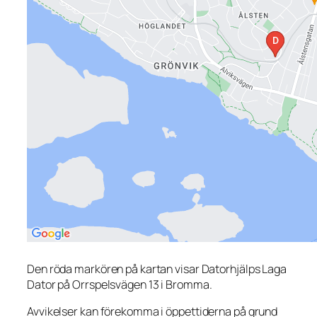
Den röda markören på kartan visar Datorhjälps Laga
Dator på Orrspelsvägen 13 i Bromma.
Avvikelser kan förekomma i öppettiderna på grund