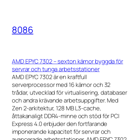
8086
AMD EPYC 7302 – sexton kärnor byggda för
servrar och tunga arbetsstationer
AMD EPYC 7302 är en kraftfull
serverprocessor med 16 kärnor och 32
trådar, utvecklad för virtualisering, databaser
och andra krävande arbetsuppgifter. Med
Zen 2-arkitektur, 128 MB L3-cache,
åttakanaligt DDR4-minne och stöd för PCI
Express 4.0 erbjuder den fortfarande
imponerande kapacitet för servrar och
avancerade arbetsstationer. AMD EPYC 7302