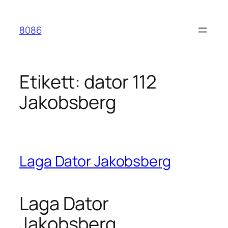
Hoppa
till
8086
innehåll
Etikett:
dator 112
Jakobsberg
Laga Dator Jakobsberg
Laga Dator
Jakobsberg