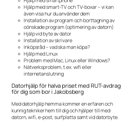
Hjälp med smartphone
Hjälp med smart-TV och TV-boxar – vi kan
även visa hur du använder dem
Installation av program och borttagning av
oönskade program (optimering av datorn)
Hjälp vid byte av dator
Installation av skrivare
Inköpsråd – vad ska man köpa?
Hjälp med Linux
Problem med Mac, Linux eller Windows?
Nätverksproblem, t.ex. wifi eller
internetanslutning
Datorhjälp för halva priset med RUT-avdrag
för dig som bor i Jakobsberg
Med datorhjälp hemma kommer en erfaren och
kunnig tekniker hem till dig och hjälper till med:
datorn, wifi, e-post, surfplatta samt vid datorbyte.