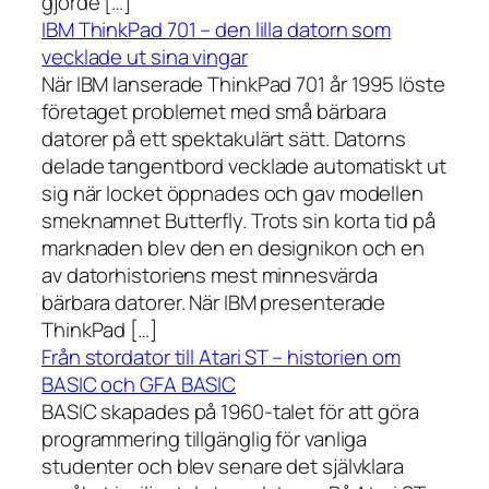
gjorde […]
IBM ThinkPad 701 – den lilla datorn som
vecklade ut sina vingar
När IBM lanserade ThinkPad 701 år 1995 löste
företaget problemet med små bärbara
datorer på ett spektakulärt sätt. Datorns
delade tangentbord vecklade automatiskt ut
sig när locket öppnades och gav modellen
smeknamnet Butterfly. Trots sin korta tid på
marknaden blev den en designikon och en
av datorhistoriens mest minnesvärda
bärbara datorer. När IBM presenterade
ThinkPad […]
Från stordator till Atari ST – historien om
BASIC och GFA BASIC
BASIC skapades på 1960-talet för att göra
programmering tillgänglig för vanliga
studenter och blev senare det självklara