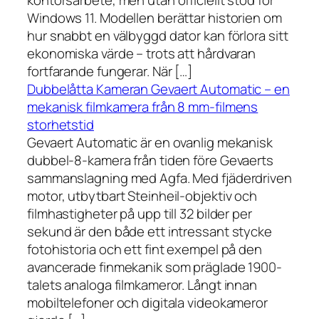
kontorsarbete, men utan officiellt stöd för
Windows 11. Modellen berättar historien om
hur snabbt en välbyggd dator kan förlora sitt
ekonomiska värde – trots att hårdvaran
fortfarande fungerar. När […]
Dubbelåtta Kameran Gevaert Automatic – en
mekanisk filmkamera från 8 mm-filmens
storhetstid
Gevaert Automatic är en ovanlig mekanisk
dubbel-8-kamera från tiden före Gevaerts
sammanslagning med Agfa. Med fjäderdriven
motor, utbytbart Steinheil-objektiv och
filmhastigheter på upp till 32 bilder per
sekund är den både ett intressant stycke
fotohistoria och ett fint exempel på den
avancerade finmekanik som präglade 1900-
talets analoga filmkameror. Långt innan
mobiltelefoner och digitala videokameror