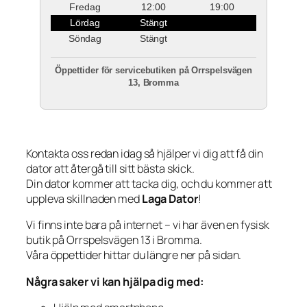
Fredag
12:00
19:00
Lördag
Stängt
Söndag
Stängt
Öppettider för servicebutiken på Orrspelsvägen
13, Bromma
Kontakta oss redan idag så hjälper vi dig att få din
dator att återgå till sitt bästa skick.
Din dator kommer att tacka dig, och du kommer att
uppleva skillnaden med
Laga Dator
!
Vi finns inte bara på internet – vi har även en fysisk
butik på Orrspelsvägen 13 i Bromma.
Våra öppettider hittar du längre ner på sidan.
Några saker vi kan hjälpa dig med: