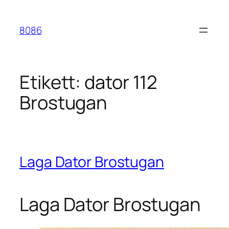
Hoppa
till
8086
innehåll
Etikett:
dator 112
Brostugan
Laga Dator Brostugan
Laga Dator Brostugan