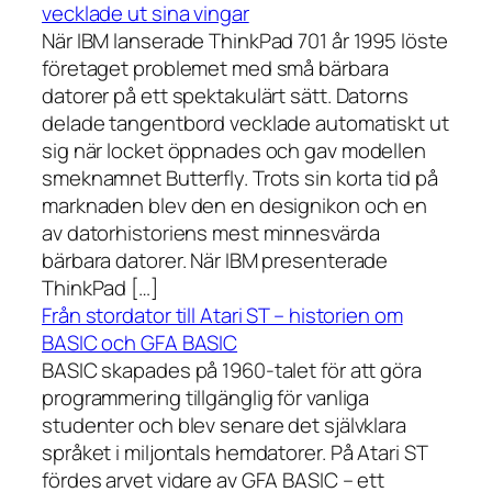
vecklade ut sina vingar
När IBM lanserade ThinkPad 701 år 1995 löste
företaget problemet med små bärbara
datorer på ett spektakulärt sätt. Datorns
delade tangentbord vecklade automatiskt ut
sig när locket öppnades och gav modellen
smeknamnet Butterfly. Trots sin korta tid på
marknaden blev den en designikon och en
av datorhistoriens mest minnesvärda
bärbara datorer. När IBM presenterade
ThinkPad […]
Från stordator till Atari ST – historien om
BASIC och GFA BASIC
BASIC skapades på 1960-talet för att göra
programmering tillgänglig för vanliga
studenter och blev senare det självklara
språket i miljontals hemdatorer. På Atari ST
fördes arvet vidare av GFA BASIC – ett