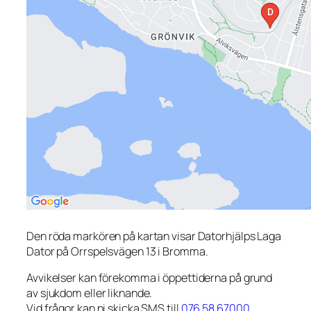
Den röda markören på kartan visar Datorhjälps Laga
Dator på Orrspelsvägen 13 i Bromma.
Avvikelser kan förekomma i öppettiderna på grund
av sjukdom eller liknande.
Vid frågor kan ni skicka SMS till
076 58 67000
.