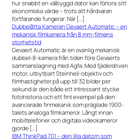
hur snabbt en välbyggd dator kan förlora sitt
ekonomiska värde – trots att hårdvaran
fortfarande fungerar. När […]
Dubbelåtta Kameran Gevaert Automatic – en
mekanisk filmkamera från 8 mm-filmens
storhetstid
Gevaert Automatic är en ovanlig mekanisk
dubbel-8-kamera från tiden före Gevaerts
sammanslagning med Agfa. Med fjäderdriven
motor, utbytbart Steinheil-objektiv och
filmhastigheter på upp till 32 bilder per
sekund är den både ett intressant stycke
fotohistoria och ett fint exempel på den
avancerade finmekanik som präglade 1900-
talets analoga filmkameror. Långt innan
mobiltelefoner och digitala videokameror
gjorde […]
IBM ThinkPad 701 – den lilla datorn som