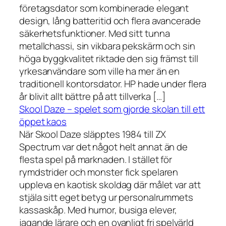
företagsdator som kombinerade elegant
design, lång batteritid och flera avancerade
säkerhetsfunktioner. Med sitt tunna
metallchassi, sin vikbara pekskärm och sin
höga byggkvalitet riktade den sig främst till
yrkesanvändare som ville ha mer än en
traditionell kontorsdator. HP hade under flera
år blivit allt bättre på att tillverka […]
Skool Daze – spelet som gjorde skolan till ett
öppet kaos
När Skool Daze släpptes 1984 till ZX
Spectrum var det något helt annat än de
flesta spel på marknaden. I stället för
rymdstrider och monster fick spelaren
uppleva en kaotisk skoldag där målet var att
stjäla sitt eget betyg ur personalrummets
kassaskåp. Med humor, busiga elever,
jagande lärare och en ovanligt fri spelvärld