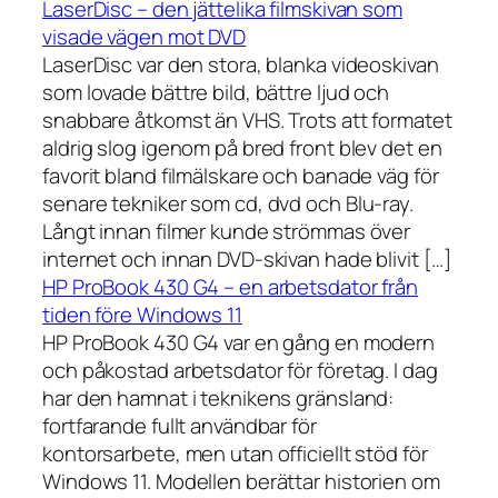
LaserDisc – den jättelika filmskivan som
visade vägen mot DVD
LaserDisc var den stora, blanka videoskivan
som lovade bättre bild, bättre ljud och
snabbare åtkomst än VHS. Trots att formatet
aldrig slog igenom på bred front blev det en
favorit bland filmälskare och banade väg för
senare tekniker som cd, dvd och Blu-ray.
Långt innan filmer kunde strömmas över
internet och innan DVD-skivan hade blivit […]
HP ProBook 430 G4 – en arbetsdator från
tiden före Windows 11
HP ProBook 430 G4 var en gång en modern
och påkostad arbetsdator för företag. I dag
har den hamnat i teknikens gränsland:
fortfarande fullt användbar för
kontorsarbete, men utan officiellt stöd för
Windows 11. Modellen berättar historien om