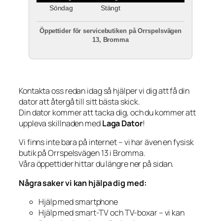
Söndag
Stängt
Öppettider för servicebutiken på Orrspelsvägen
13, Bromma
Kontakta oss redan idag så hjälper vi dig att få din
dator att återgå till sitt bästa skick.
Din dator kommer att tacka dig, och du kommer att
uppleva skillnaden med
Laga Dator
!
Vi finns inte bara på internet – vi har även en fysisk
butik på Orrspelsvägen 13 i Bromma.
Våra öppettider hittar du längre ner på sidan.
Några saker vi kan hjälpa dig med:
Hjälp med smartphone
Hjälp med smart-TV och TV-boxar – vi kan