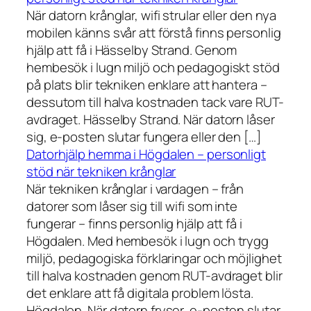
När datorn krånglar, wifi strular eller den nya
mobilen känns svår att förstå finns personlig
hjälp att få i Hässelby Strand. Genom
hembesök i lugn miljö och pedagogiskt stöd
på plats blir tekniken enklare att hantera –
dessutom till halva kostnaden tack vare RUT-
avdraget. Hässelby Strand. När datorn låser
sig, e-posten slutar fungera eller den […]
Datorhjälp hemma i Högdalen – personligt
stöd när tekniken krånglar
När tekniken krånglar i vardagen – från
datorer som låser sig till wifi som inte
fungerar – finns personlig hjälp att få i
Högdalen. Med hembesök i lugn och trygg
miljö, pedagogiska förklaringar och möjlighet
till halva kostnaden genom RUT-avdraget blir
det enklare att få digitala problem lösta.
Högdalen. När datorn fryser, e-posten slutar