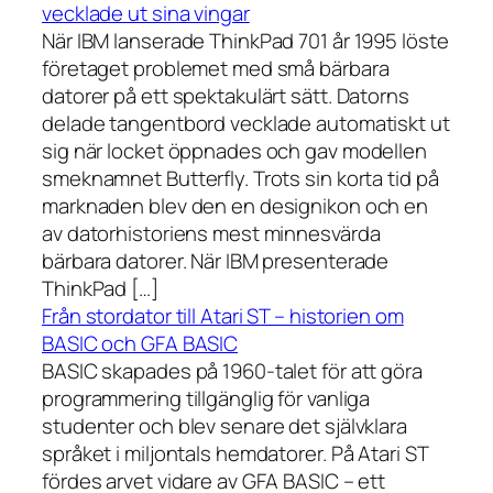
vecklade ut sina vingar
När IBM lanserade ThinkPad 701 år 1995 löste
företaget problemet med små bärbara
datorer på ett spektakulärt sätt. Datorns
delade tangentbord vecklade automatiskt ut
sig när locket öppnades och gav modellen
smeknamnet Butterfly. Trots sin korta tid på
marknaden blev den en designikon och en
av datorhistoriens mest minnesvärda
bärbara datorer. När IBM presenterade
ThinkPad […]
Från stordator till Atari ST – historien om
BASIC och GFA BASIC
BASIC skapades på 1960-talet för att göra
programmering tillgänglig för vanliga
studenter och blev senare det självklara
språket i miljontals hemdatorer. På Atari ST
fördes arvet vidare av GFA BASIC – ett