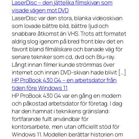
LaserDisc – den jättelika filmskivan som
visade vägen mot DVD
LaserDisc var den stora, blanka videoskivan
som lovade bättre bild, bättre ljud och
snabbare åtkomst än VHS. Trots att formatet
aldrig slog igenom på bred front blev det en
favorit bland filmälskare och banade väg för
senare tekniker som cd, dvd och Blu-ray.
Långt innan filmer kunde strömmas över
internet och innan DVD-skivan hade blivit […]
HP ProBook 430 G4 – en arbetsdator från
tiden före Windows 11
HP ProBook 430 G4 var en gång en modern
och påkostad arbetsdator för företag. I dag
har den hamnat i teknikens gränsland:
fortfarande fullt användbar för
kontorsarbete, men utan officiellt stöd för
Windows 11. Modellen berättar historien om