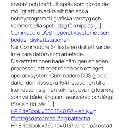
snabbt och kraftfullt språk som gjorde det
möjligt att utveckla allt från enkla
hobbyprogram till grafiska verktyg och
kommersiella spel. I dag förknippas […]
Commodore DOS – operativsystemet som
bodde i diskettstationen
När Commodore 64 läste en diskett var det
inte bara datorn som arbetade.
Diskettstationen hade nämligen en egen
processor, ett eget minne och ett eget
operativsystem. Commodore DOS gjorde
därför den klassiska 1541-stationen till en
liten dator i sig – en tekniskt ovanlig lösning
som var både långsam, avancerad och långt
före sin tid. När […]
HP EliteBook x360 1040 G7 – en lyxig
företagsdator med lång batteritid
HP EliteBook x360 1040 G7 var en påkostad