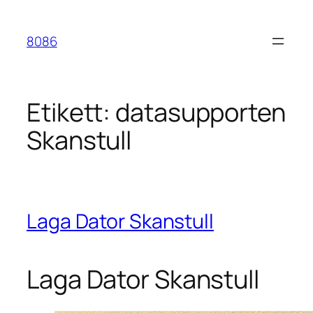
Hoppa
till
8086
innehåll
Etikett:
datasupporten
Skanstull
Laga Dator Skanstull
Laga Dator Skanstull