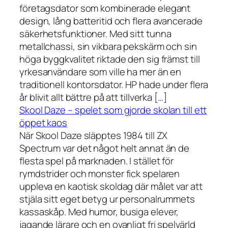
företagsdator som kombinerade elegant
design, lång batteritid och flera avancerade
säkerhetsfunktioner. Med sitt tunna
metallchassi, sin vikbara pekskärm och sin
höga byggkvalitet riktade den sig främst till
yrkesanvändare som ville ha mer än en
traditionell kontorsdator. HP hade under flera
år blivit allt bättre på att tillverka […]
Skool Daze – spelet som gjorde skolan till ett
öppet kaos
När Skool Daze släpptes 1984 till ZX
Spectrum var det något helt annat än de
flesta spel på marknaden. I stället för
rymdstrider och monster fick spelaren
uppleva en kaotisk skoldag där målet var att
stjäla sitt eget betyg ur personalrummets
kassaskåp. Med humor, busiga elever,
jagande lärare och en ovanligt fri spelvärld