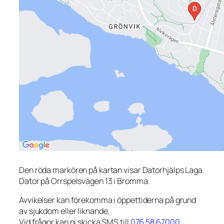
Den röda markören på kartan visar Datorhjälps Laga
Dator på Orrspelsvägen 13 i Bromma.
Avvikelser kan förekomma i öppettiderna på grund
av sjukdom eller liknande.
Vid frågor kan ni skicka SMS till
076 58 67000
.