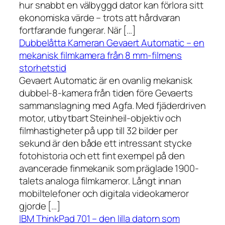
hur snabbt en välbyggd dator kan förlora sitt
ekonomiska värde – trots att hårdvaran
fortfarande fungerar. När […]
Dubbelåtta Kameran Gevaert Automatic – en
mekanisk filmkamera från 8 mm-filmens
storhetstid
Gevaert Automatic är en ovanlig mekanisk
dubbel-8-kamera från tiden före Gevaerts
sammanslagning med Agfa. Med fjäderdriven
motor, utbytbart Steinheil-objektiv och
filmhastigheter på upp till 32 bilder per
sekund är den både ett intressant stycke
fotohistoria och ett fint exempel på den
avancerade finmekanik som präglade 1900-
talets analoga filmkameror. Långt innan
mobiltelefoner och digitala videokameror
gjorde […]
IBM ThinkPad 701 – den lilla datorn som