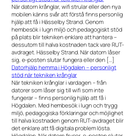
När datorn krånglar, wifi strular eller den nya
mobilen känns svår att förstå finns personlig
hjälp att få i Hässelby Strand. Genom
hembesök i lugn miljö och pedagogiskt stöd
på plats blir tekniken enklare att hantera –
dessutom till halva kostnaden tack vare RUT-
avdraget. Hässelby Strand. När datorn låser
sig, e-posten slutar fungera eller den […]
Datorhjälp hemma i Högdalen – personligt
stöd när tekniken krånglar
När tekniken krånglar i vardagen – från
datorer som låser sig till wifi som inte
fungerar – finns personlig hjälp att få i
Högdalen. Med hembesök i lugn och trygg
miljö, pedagogiska förklaringar och möjlighet
till halva kostnaden genom RUT-avdraget blir
det enklare att få digitala problem lösta.
Högdalen. När datorn fryser, e-posten slutar