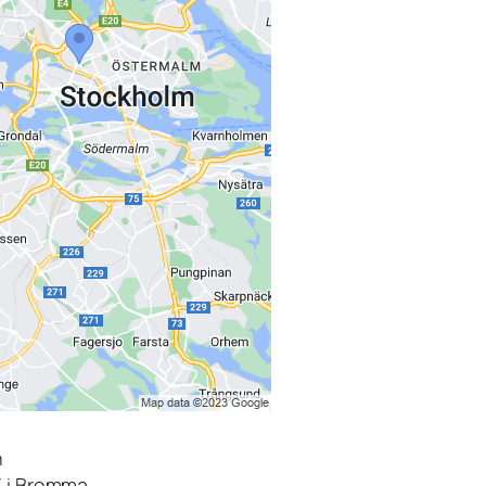
n
3 i Bromma.