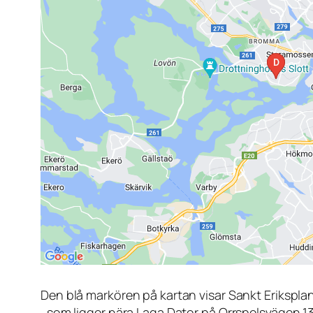
Den blå markören på kartan visar Sankt Erikspla
, som ligger nära Laga Dator på Orrspelsvägen 1