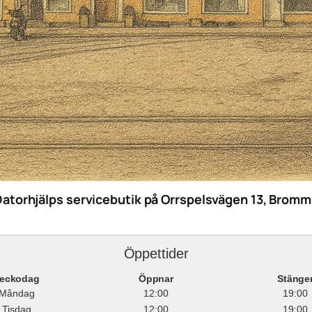
Datorhjälps servicebutik på Orrspelsvägen 13, Bromm
Öppettider
eckodag
Öppnar
Stänge
Måndag
12:00
19:00
Tisdag
12:00
19:00