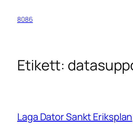
Hoppa
till
8086
innehåll
Etikett:
datasuppo
Laga Dator Sankt Eriksplan