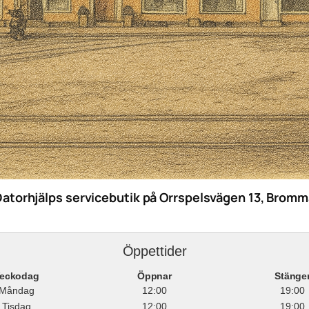
Datorhjälps servicebutik på Orrspelsvägen 13, Bromm
Öppettider
eckodag
Öppnar
Stänge
Måndag
12:00
19:00
Tisdag
12:00
19:00