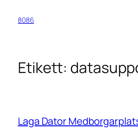
Hoppa
till
8086
innehåll
Etikett:
datasupp
Laga Dator Medborgarplat