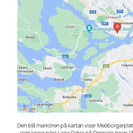
Den blå markören på kartan visar Medborgarpla
, som ligger nära Laga Dator på Orrspelsvägen 1