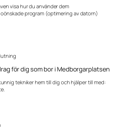
även visa hur du använder dem
v oönskade program (optimering av datorn)
slutning
drag för dig som bor i Medborgarplatsen
ig tekniker hem till dig och hjälper till med:
te.
n