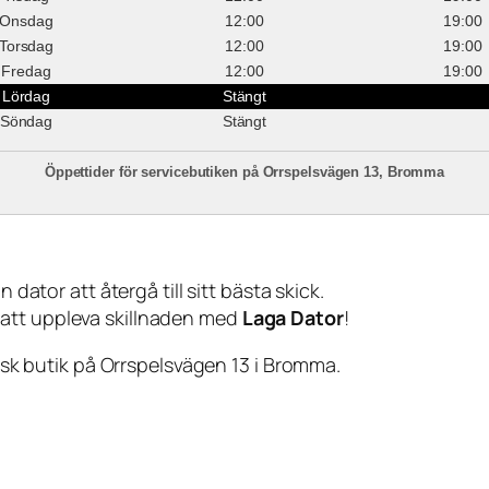
Onsdag
12:00
19:00
Torsdag
12:00
19:00
Fredag
12:00
19:00
Lördag
Stängt
Söndag
Stängt
Öppettider för servicebutiken på Orrspelsvägen 13, Bromma
 dator att återgå till sitt bästa skick.
 att uppleva skillnaden med
Laga Dator
!
sisk butik på Orrspelsvägen 13 i Bromma.