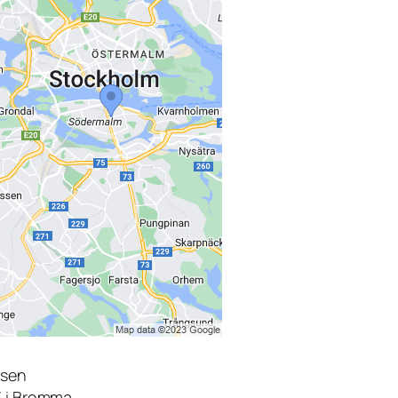
tsen
3 i Bromma.