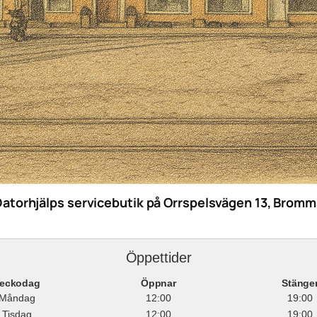
Datorhjälps servicebutik på Orrspelsvägen 13, Bromm
Öppettider
eckodag
Öppnar
Stänge
Måndag
12:00
19:00
Tisdag
12:00
19:00