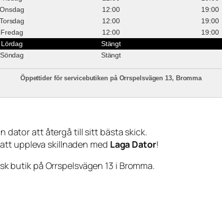
Onsdag
12:00
19:00
Torsdag
12:00
19:00
Fredag
12:00
19:00
Lördag
Stängt
Söndag
Stängt
Öppettider för servicebutiken på Orrspelsvägen 13, Bromma
 dator att återgå till sitt bästa skick.
 att uppleva skillnaden med
Laga Dator
!
sisk butik på Orrspelsvägen 13 i Bromma.