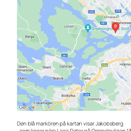
Den blå markören på kartan visar Jakobsberg
, som ligger nära Laga Dator på Orrspelsvägen 1