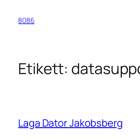
Hoppa
till
8086
innehåll
Etikett:
datasuppo
Laga Dator Jakobsberg