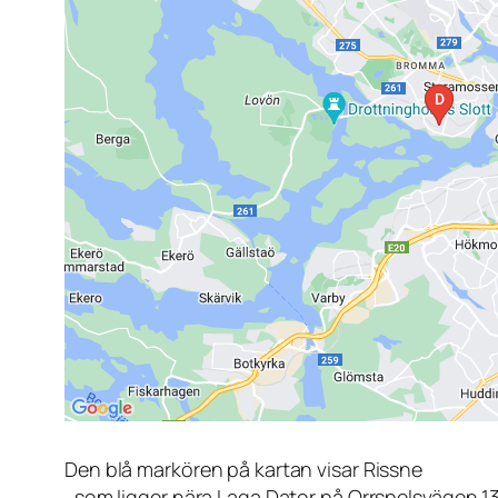
Den blå markören på kartan visar Rissne
, som ligger nära Laga Dator på Orrspelsvägen 1