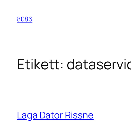
Hoppa
till
8086
innehåll
Etikett:
dataservi
Laga Dator Rissne