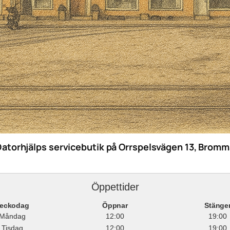
Datorhjälps servicebutik på Orrspelsvägen 13, Bromm
Öppettider
eckodag
Öppnar
Stänge
Måndag
12:00
19:00
Tisdag
12:00
19:00