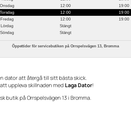
Onsdag
12:00
19:00
Torsdag
12:00
19:00
Fredag
12:00
19:00
Lördag
Stängt
Söndag
Stängt
Öppettider för servicebutiken på Orrspelsvägen 13, Bromma
 dator att återgå till sitt bästa skick.
 att uppleva skillnaden med
Laga Dator
!
sisk butik på Orrspelsvägen 13 i Bromma.